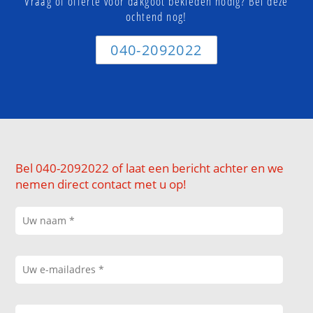
Vraag of offerte voor dakgoot bekleden nodig? Bel deze
ochtend nog!
040-2092022
Bel 040-2092022 of laat een bericht achter en we
nemen direct contact met u op!