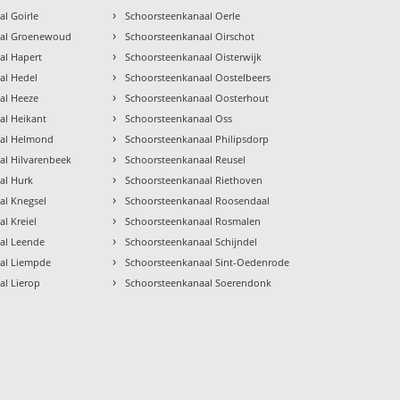
›
l Goirle
Schoorsteenkanaal Oerle
›
aal Groenewoud
Schoorsteenkanaal Oirschot
›
al Hapert
Schoorsteenkanaal Oisterwijk
›
al Hedel
Schoorsteenkanaal Oostelbeers
›
al Heeze
Schoorsteenkanaal Oosterhout
›
al Heikant
Schoorsteenkanaal Oss
›
aal Helmond
Schoorsteenkanaal Philipsdorp
›
al Hilvarenbeek
Schoorsteenkanaal Reusel
›
al Hurk
Schoorsteenkanaal Riethoven
›
al Knegsel
Schoorsteenkanaal Roosendaal
›
l Kreiel
Schoorsteenkanaal Rosmalen
›
al Leende
Schoorsteenkanaal Schijndel
›
al Liempde
Schoorsteenkanaal Sint-Oedenrode
›
al Lierop
Schoorsteenkanaal Soerendonk