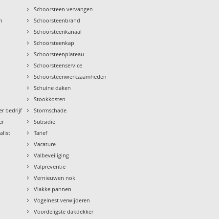
›
Schoorsteen vervangen
›
n
Schoorsteenbrand
›
Schoorsteenkanaal
›
Schoorsteenkap
›
Schoorsteenplateau
›
Schoorsteenservice
›
Schoorsteenwerkzaamheden
›
Schuine daken
›
Stookkosten
›
r bedrijf
Stormschade
›
er
Subsidie
›
alist
Tarief
›
Vacature
›
Valbeveiliging
›
Valpreventie
›
Vernieuwen nok
›
Vlakke pannen
›
Vogelnest verwijderen
›
Voordeligste dakdekker