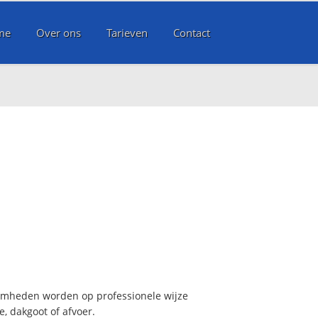
me
Over ons
Tarieven
Contact
aamheden worden op professionele wijze
, dakgoot of afvoer.