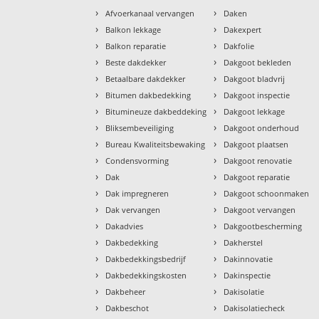
›
›
Afvoerkanaal vervangen
Daken
›
›
Balkon lekkage
Dakexpert
›
›
Balkon reparatie
Dakfolie
›
›
Beste dakdekker
Dakgoot bekleden
›
›
Betaalbare dakdekker
Dakgoot bladvrij
›
›
Bitumen dakbedekking
Dakgoot inspectie
›
›
Bitumineuze dakbeddeking
Dakgoot lekkage
›
›
Bliksembeveiliging
Dakgoot onderhoud
›
›
Bureau Kwaliteitsbewaking
Dakgoot plaatsen
›
›
Condensvorming
Dakgoot renovatie
›
›
Dak
Dakgoot reparatie
›
›
Dak impregneren
Dakgoot schoonmaken
›
›
Dak vervangen
Dakgoot vervangen
›
›
Dakadvies
Dakgootbescherming
›
›
Dakbedekking
Dakherstel
›
›
Dakbedekkingsbedrijf
Dakinnovatie
›
›
Dakbedekkingskosten
Dakinspectie
›
›
Dakbeheer
Dakisolatie
›
›
Dakbeschot
Dakisolatiecheck