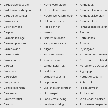
›
›
›
Daklekkage opsporen
Hemelwaterafvoer
Pannendak
›
›
›
Daklekkage verhelpen
Herbruikbare daken
Pannendak aanbrenge
›
›
›
Daklood vervangen
Herstel werkzaamheden
Pannendak isoleren
›
›
›
Dakmeester
Hollandse pannen
Pannendekker
›
›
›
Dakonderhoud
Holle pannen
Pannendekkersbedrijf
›
›
›
Dakplaat
Imerys
Plat dak
›
›
›
Dakraam lekkage
Isolerende daken
Platte daken
›
›
›
Dakraam plaatsen
Kantpanrenovatie
Plumber
›
›
›
Dakrenovatie
Kilgoot
Prijsopgave
›
›
›
Dakreparatie
Kunststof daken
Professioneel dakdekke
›
›
›
Dakrestauratie
Kwaliteitsdak
Professionele dakdekk
›
›
›
Dakscan
Lander Keramiek
Professionele Dakspeci
›
›
›
Dakschade
Leidaken
Regenpijp
›
›
›
Dakservice
Leidekkersbedrijf
Rietdekkersbedrijf
›
›
›
Dakspecialist
Leipannen
Rieten dak
›
›
›
Daktoepassingen
Lekkende schoorsteen
Rookgasafvoer
›
›
›
Dakvenster
Lichtkoepel
Rookkanaal
›
›
›
Dakvoetprofiel
Lood vernieuwing
Rookkanaal plaatsen
›
›
›
Dakvorst
Loodaansluiting
Schoorsteen inspectie