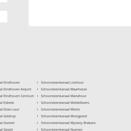
›
al Eindhoven
Schoorsteenkanaal Lieshout
›
al Eindhoven Airport
Schoorsteenkanaal Maarheeze
›
al Eindhoven Centrum
Schoorsteenkanaal Mariahout
›
al Esbeek
Schoorsteenkanaal Middelbeers
›
l Etten-Leur
Schoorsteenkanaal Mierlo
›
al Geldrop
Schoorsteenkanaal Moergestel
›
al Gemert
Schoorsteenkanaal Mystery-Brabant
›
al Gestel
Schoorsteenkanaal Nuenen