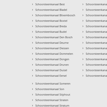
›
›
Schoorsteenkanaal Best
Schoorsteenkanaa
›
›
Schoorsteenkanaal Bladel
Schoorsteenkan
›
›
Schoorsteenkanaal Blixembosch
Schoorsteenkana
›
›
Schoorsteenkanaal Boxtel
Schoorsteenkana
›
›
Schoorsteenkanaal Breda
Schoorsteenkana
›
›
Schoorsteenkanaal Budel
Schoorsteenkana
›
›
Schoorsteenkanaal Den Bosch
Schoorsteenkan
›
›
Schoorsteenkanaal Deurne
Schoorsteenkana
›
›
Schoorsteenkanaal Diessen
Schoorsteenkana
›
›
Schoorsteenkanaal Dommelen
Schoorsteenkana
›
›
Schoorsteenkanaal Dongen
Schoorsteenkanaa
›
›
Schoorsteenkanaal Drunen
Schoorsteenkana
›
›
Schoorsteenkanaal Duizel
Schoorsteenkana
›
›
Schoorsteenkanaal Eersel
Schoorsteenkana
›
Schoorsteenkanaal Someren
›
Schoorsteenkanaal Son
›
Schoorsteenkanaal Stiphout
›
Schoorsteenkanaal Straten
›
Schoorsteenkanaal Stratum