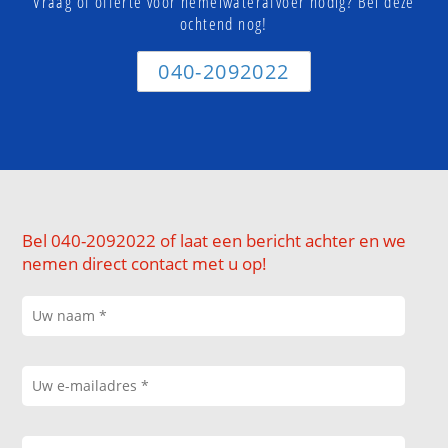
Vraag of offerte voor hemelwaterafvoer nodig? Bel deze
ochtend nog!
040-2092022
Bel 040-2092022 of laat een bericht achter en we
nemen direct contact met u op!