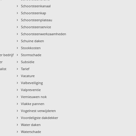
›
Schoorsteenkanaal
›
Schoorsteenkap
›
Schoorsteenplateau
›
Schoorsteenservice
›
Schoorsteenwerkzaamheden
›
Schuine daken
›
Stookkosten
›
r bedrijf
Stormschade
›
er
Subsidie
›
alist
Tarief
›
Vacature
›
Valbeveiliging
›
Valpreventie
›
Vernieuwen nok
›
Vlakke pannen
›
Vogelnest verwijderen
›
Voordeligste dakdekker
›
Water daken
›
Waterschade