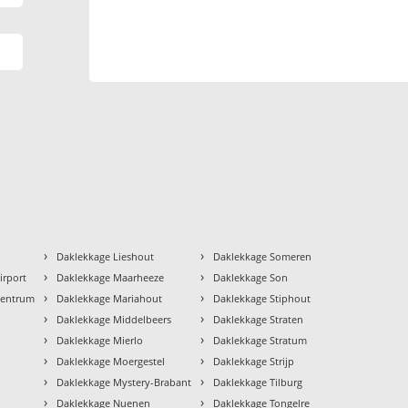
›
›
Daklekkage Lieshout
Daklekkage Someren
›
›
irport
Daklekkage Maarheeze
Daklekkage Son
›
›
Centrum
Daklekkage Mariahout
Daklekkage Stiphout
›
›
Daklekkage Middelbeers
Daklekkage Straten
›
›
Daklekkage Mierlo
Daklekkage Stratum
›
›
Daklekkage Moergestel
Daklekkage Strijp
›
›
Daklekkage Mystery-Brabant
Daklekkage Tilburg
›
›
Daklekkage Nuenen
Daklekkage Tongelre