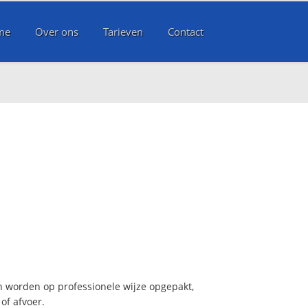
me
Over ons
Tarieven
Contact
n worden op professionele wijze opgepakt,
of afvoer.