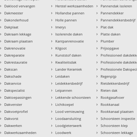
›
›
›
Daklood vervangen
Herstel werkzaamheden
Pannendak isoleren
›
›
›
Dakmeester
Hollandse pannen
Pannendekker
›
›
›
Dakonderhoud
Holle pannen
Pannendekkersbedrijf
›
›
›
Dakplaat
Imerys
Plat dak
›
›
›
Dakraam lekkage
Isolerende daken
Platte daken
›
›
›
Dakraam plaatsen
Kantpanrenovatie
Plumber
›
›
›
Dakrenovatie
Kilgoot
Prijsopgave
›
›
›
Dakreparatie
Kunststof daken
Professioneel dakdekke
›
›
›
Dakrestauratie
Kwaliteitsdak
Professionele dakdekk
›
›
›
Dakscan
Lander Keramiek
Professionele Dakspeci
›
›
›
Dakschade
Leidaken
Regenpijp
›
›
›
Dakservice
Leidekkersbedrijf
Rietdekkersbedrijf
›
›
›
Dakspecialist
Leipannen
Rieten dak
›
›
›
Daktoepassingen
Lekkende schoorsteen
Rookgasafvoer
›
›
›
Dakvenster
Lichtkoepel
Rookkanaal
›
›
›
Dakvoetprofiel
Lood vernieuwing
Rookkanaal plaatsen
›
›
›
Dakvorst
Loodaansluiting
Schoorsteen inspectie
›
›
›
Dakwerken
Loodgieterswerk
Schoorsteen klep
›
›
›
Dakwerkzaamheden
Loodwerk
Schoorsteen lekkage