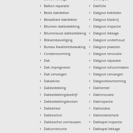
›
›
Balkon reparatie
Dakfolie
›
›
Beste dakdekker
Dakgoot bekleden
›
›
Betaalbare dakdekker
Dakgoot bladvrij
›
›
Bitumen dakbedekking
Dakgoot inspectie
›
›
Bitumineuze dakbeddeking
Dakgoot lekkage
›
›
Bliksembeveiliging
Dakgoot onderhoud
›
›
Bureau Kwaliteitsbewaking
Dakgoot plaatsen
›
›
Condensvorming
Dakgoot renovatie
›
›
Dak
Dakgoot reparatie
›
›
Dak impregneren
Dakgoot schoonmaken
›
›
Dak vervangen
Dakgoot vervangen
›
›
Dakadvies
Dakgootbescherming
›
›
Dakbedekking
Dakherstel
›
›
Dakbedekkingsbedrijf
Dakinnovatie
›
›
Dakbedekkingskosten
Dakinspectie
›
›
Dakbeheer
Dakisolatie
›
›
Dakbeschot
Dakisolatiecheck
›
›
Dakbeschot vernieuwen
Dakkapel inspectie
›
›
Dakconstructie
Dakkapel lekkage