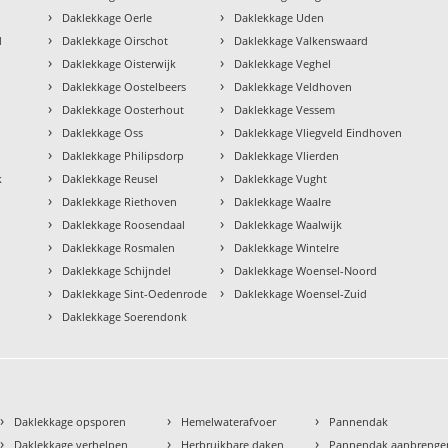
›
›
Daklekkage Oerle
Daklekkage Uden
›
›
d
Daklekkage Oirschot
Daklekkage Valkenswaard
›
›
Daklekkage Oisterwijk
Daklekkage Veghel
›
›
Daklekkage Oostelbeers
Daklekkage Veldhoven
›
›
Daklekkage Oosterhout
Daklekkage Vessem
›
›
Daklekkage Oss
Daklekkage Vliegveld Eindhoven
›
›
Daklekkage Philipsdorp
Daklekkage Vlierden
›
›
k
Daklekkage Reusel
Daklekkage Vught
›
›
Daklekkage Riethoven
Daklekkage Waalre
›
›
Daklekkage Roosendaal
Daklekkage Waalwijk
›
›
Daklekkage Rosmalen
Daklekkage Wintelre
›
›
Daklekkage Schijndel
Daklekkage Woensel-Noord
›
›
Daklekkage Sint-Oedenrode
Daklekkage Woensel-Zuid
›
Daklekkage Soerendonk
›
›
›
Daklekkage opsporen
Hemelwaterafvoer
Pannendak
›
›
›
Daklekkage verhelpen
Herbruikbare daken
Pannendak aanbrenge