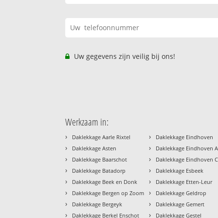
Uw gegevens zijn veilig bij ons!
Werkzaam in:
›
›
Daklekkage Aarle Rixtel
Daklekkage Eindhoven
›
›
Daklekkage Asten
Daklekkage Eindhoven A
›
›
Daklekkage Baarschot
Daklekkage Eindhoven 
›
›
Daklekkage Batadorp
Daklekkage Esbeek
›
›
Daklekkage Beek en Donk
Daklekkage Etten-Leur
›
›
Daklekkage Bergen op Zoom
Daklekkage Geldrop
›
›
Daklekkage Bergeyk
Daklekkage Gemert
›
›
Daklekkage Berkel Enschot
Daklekkage Gestel