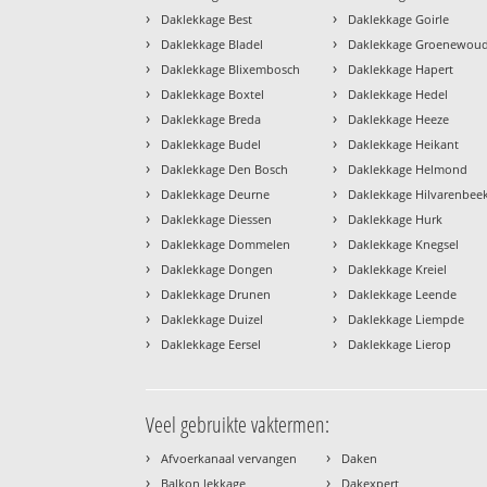
›
›
Daklekkage Best
Daklekkage Goirle
›
›
Daklekkage Bladel
Daklekkage Groenewou
›
›
Daklekkage Blixembosch
Daklekkage Hapert
›
›
Daklekkage Boxtel
Daklekkage Hedel
›
›
Daklekkage Breda
Daklekkage Heeze
›
›
Daklekkage Budel
Daklekkage Heikant
›
›
Daklekkage Den Bosch
Daklekkage Helmond
›
›
Daklekkage Deurne
Daklekkage Hilvarenbee
›
›
Daklekkage Diessen
Daklekkage Hurk
›
›
Daklekkage Dommelen
Daklekkage Knegsel
›
›
Daklekkage Dongen
Daklekkage Kreiel
›
›
Daklekkage Drunen
Daklekkage Leende
›
›
Daklekkage Duizel
Daklekkage Liempde
›
›
Daklekkage Eersel
Daklekkage Lierop
Veel gebruikte vaktermen:
›
›
Afvoerkanaal vervangen
Daken
›
›
Balkon lekkage
Dakexpert