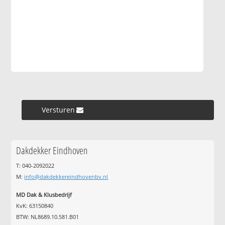
Versturen »
Dakdekker Eindhoven
T: 040-2092022
M:
info@dakdekkereindhovenbv.nl
MD Dak & Klusbedrijf
KvK: 63150840
BTW: NL8689.10.581.B01