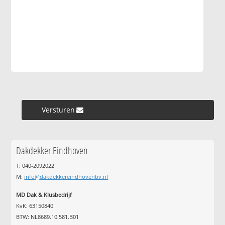
Versturen »
Dakdekker Eindhoven
T: 040-2092022
M:
info@dakdekkereindhovenbv.nl
MD Dak & Klusbedrijf
KvK: 63150840
BTW: NL8689.10.581.B01