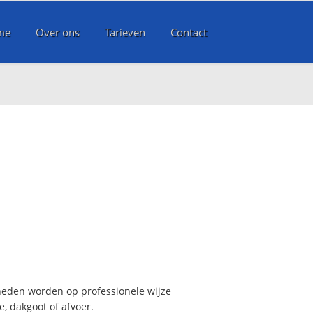
me
Over ons
Tarieven
Contact
heden worden op professionele wijze
, dakgoot of afvoer.