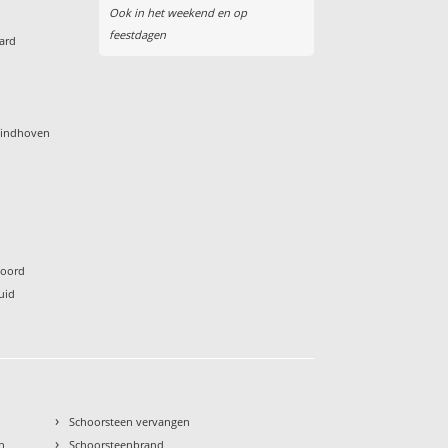
Ook in het weekend en op
feestdagen
ard
n
Eindhoven
Noord
uid
›
Schoorsteen vervangen
›
n
Schoorsteenbrand