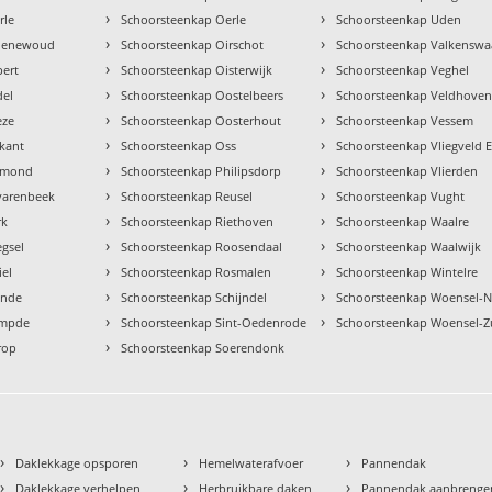
›
›
rle
Schoorsteenkap Oerle
Schoorsteenkap Uden
›
›
roenewoud
Schoorsteenkap Oirschot
Schoorsteenkap Valkenswa
›
›
pert
Schoorsteenkap Oisterwijk
Schoorsteenkap Veghel
›
›
del
Schoorsteenkap Oostelbeers
Schoorsteenkap Veldhove
›
›
eze
Schoorsteenkap Oosterhout
Schoorsteenkap Vessem
›
›
kant
Schoorsteenkap Oss
Schoorsteenkap Vliegveld 
›
›
lmond
Schoorsteenkap Philipsdorp
Schoorsteenkap Vlierden
›
›
varenbeek
Schoorsteenkap Reusel
Schoorsteenkap Vught
›
›
rk
Schoorsteenkap Riethoven
Schoorsteenkap Waalre
›
›
gsel
Schoorsteenkap Roosendaal
Schoorsteenkap Waalwijk
›
›
iel
Schoorsteenkap Rosmalen
Schoorsteenkap Wintelre
›
›
ende
Schoorsteenkap Schijndel
Schoorsteenkap Woensel-
›
›
empde
Schoorsteenkap Sint-Oedenrode
Schoorsteenkap Woensel-Z
›
rop
Schoorsteenkap Soerendonk
›
›
›
Daklekkage opsporen
Hemelwaterafvoer
Pannendak
›
›
›
Daklekkage verhelpen
Herbruikbare daken
Pannendak aanbrenge