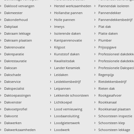
›
›
›
Daklood vervangen
Herstel werkzaamheden
Pannendak isoleren
›
›
›
Dakmeester
Hollandse pannen
Pannendekker
›
›
›
Dakonderhoud
Holle pannen
Pannendekkersbedrijf
›
›
›
Dakplaat
Imerys
Plat dak
›
›
›
Dakraam lekkage
Isolerende daken
Platte daken
›
›
›
Dakraam plaatsen
Kantpanrenovatie
Plumber
›
›
›
Dakrenovatie
Kilgoot
Prijsopgave
›
›
›
Dakreparatie
Kunststof daken
Professioneel dakdekke
›
›
›
Dakrestauratie
Kwaliteitsdak
Professionele dakdekk
›
›
›
Dakscan
Lander Keramiek
Professionele Dakspeci
›
›
›
Dakschade
Leidaken
Regenpijp
›
›
›
Dakservice
Leidekkersbedrijf
Rietdekkersbedrijf
›
›
›
Dakspecialist
Leipannen
Rieten dak
›
›
›
Daktoepassingen
Lekkende schoorsteen
Rookgasafvoer
›
›
›
Dakvenster
Lichtkoepel
Rookkanaal
›
›
›
Dakvoetprofiel
Lood vernieuwing
Rookkanaal plaatsen
›
›
›
Dakvorst
Loodaansluiting
Schoorsteen inspectie
›
›
›
Dakwerken
Loodgieterswerk
Schoorsteen klep
›
›
›
Dakwerkzaamheden
Loodwerk
Schoorsteen lekkage