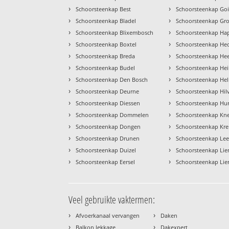
›
›
Schoorsteenkap Best
Schoorsteenkap Goi
›
›
Schoorsteenkap Bladel
Schoorsteenkap G
›
›
Schoorsteenkap Blixembosch
Schoorsteenkap Ha
›
›
Schoorsteenkap Boxtel
Schoorsteenkap He
›
›
Schoorsteenkap Breda
Schoorsteenkap He
›
›
Schoorsteenkap Budel
Schoorsteenkap Hei
›
›
Schoorsteenkap Den Bosch
Schoorsteenkap He
›
›
Schoorsteenkap Deurne
Schoorsteenkap Hil
›
›
Schoorsteenkap Diessen
Schoorsteenkap Hu
›
›
Schoorsteenkap Dommelen
Schoorsteenkap Kne
›
›
Schoorsteenkap Dongen
Schoorsteenkap Kre
›
›
Schoorsteenkap Drunen
Schoorsteenkap Le
›
›
Schoorsteenkap Duizel
Schoorsteenkap Li
›
›
Schoorsteenkap Eersel
Schoorsteenkap Lie
Veel gebruikte vaktermen:
›
›
Afvoerkanaal vervangen
Daken
›
›
Balkon lekkage
Dakexpert