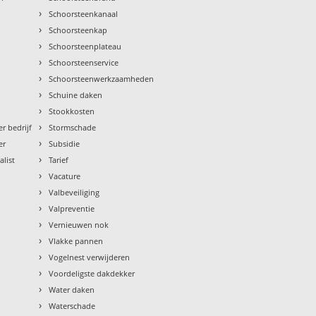
›
Schoorsteenkanaal
›
Schoorsteenkap
›
Schoorsteenplateau
›
Schoorsteenservice
›
Schoorsteenwerkzaamheden
›
Schuine daken
›
Stookkosten
›
r bedrijf
Stormschade
›
er
Subsidie
›
alist
Tarief
›
Vacature
›
Valbeveiliging
›
Valpreventie
›
Vernieuwen nok
›
Vlakke pannen
›
Vogelnest verwijderen
›
Voordeligste dakdekker
›
Water daken
›
Waterschade