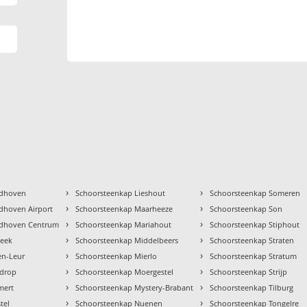
›
›
ndhoven
Schoorsteenkap Lieshout
Schoorsteenkap Someren
›
›
dhoven Airport
Schoorsteenkap Maarheeze
Schoorsteenkap Son
›
›
ndhoven Centrum
Schoorsteenkap Mariahout
Schoorsteenkap Stiphout
›
›
beek
Schoorsteenkap Middelbeers
Schoorsteenkap Straten
›
›
en-Leur
Schoorsteenkap Mierlo
Schoorsteenkap Stratum
›
›
ldrop
Schoorsteenkap Moergestel
Schoorsteenkap Strijp
›
›
mert
Schoorsteenkap Mystery-Brabant
Schoorsteenkap Tilburg
›
›
tel
Schoorsteenkap Nuenen
Schoorsteenkap Tongelre