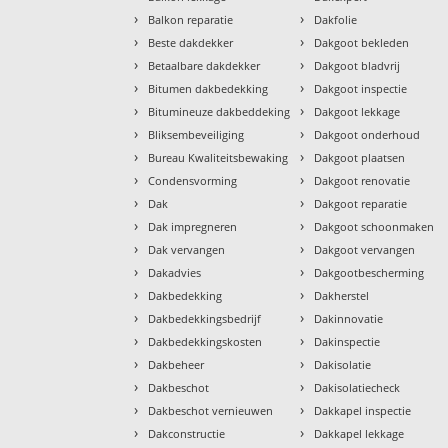
›
›
Balkon reparatie
Dakfolie
›
›
Beste dakdekker
Dakgoot bekleden
›
›
Betaalbare dakdekker
Dakgoot bladvrij
›
›
Bitumen dakbedekking
Dakgoot inspectie
›
›
Bitumineuze dakbeddeking
Dakgoot lekkage
›
›
Bliksembeveiliging
Dakgoot onderhoud
›
›
Bureau Kwaliteitsbewaking
Dakgoot plaatsen
›
›
Condensvorming
Dakgoot renovatie
›
›
Dak
Dakgoot reparatie
›
›
Dak impregneren
Dakgoot schoonmaken
›
›
Dak vervangen
Dakgoot vervangen
›
›
Dakadvies
Dakgootbescherming
›
›
Dakbedekking
Dakherstel
›
›
Dakbedekkingsbedrijf
Dakinnovatie
›
›
Dakbedekkingskosten
Dakinspectie
›
›
Dakbeheer
Dakisolatie
›
›
Dakbeschot
Dakisolatiecheck
›
›
Dakbeschot vernieuwen
Dakkapel inspectie
›
›
Dakconstructie
Dakkapel lekkage