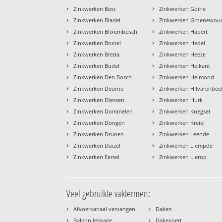
›
›
Zinkwerken Best
Zinkwerken Goirle
›
›
Zinkwerken Bladel
Zinkwerken Groenewou
›
›
Zinkwerken Blixembosch
Zinkwerken Hapert
›
›
Zinkwerken Boxtel
Zinkwerken Hedel
›
›
Zinkwerken Breda
Zinkwerken Heeze
›
›
Zinkwerken Budel
Zinkwerken Heikant
›
›
Zinkwerken Den Bosch
Zinkwerken Helmond
›
›
Zinkwerken Deurne
Zinkwerken Hilvarenbee
›
›
Zinkwerken Diessen
Zinkwerken Hurk
›
›
Zinkwerken Dommelen
Zinkwerken Knegsel
›
›
Zinkwerken Dongen
Zinkwerken Kreiel
›
›
Zinkwerken Drunen
Zinkwerken Leende
›
›
Zinkwerken Duizel
Zinkwerken Liempde
›
›
Zinkwerken Eersel
Zinkwerken Lierop
Veel gebruikte vaktermen:
›
›
Afvoerkanaal vervangen
Daken
›
›
Balkon lekkage
Dakexpert