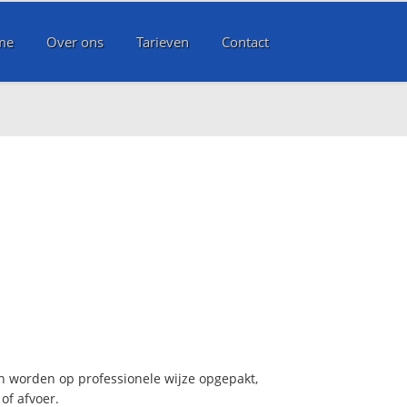
me
Over ons
Tarieven
Contact
n worden op professionele wijze opgepakt,
of afvoer.