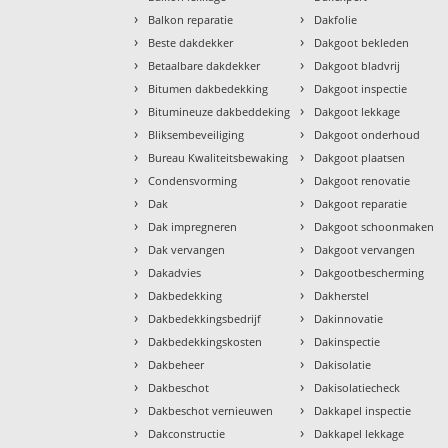
›
›
Balkon reparatie
Dakfolie
›
›
Beste dakdekker
Dakgoot bekleden
›
›
Betaalbare dakdekker
Dakgoot bladvrij
›
›
Bitumen dakbedekking
Dakgoot inspectie
›
›
Bitumineuze dakbeddeking
Dakgoot lekkage
›
›
Bliksembeveiliging
Dakgoot onderhoud
›
›
Bureau Kwaliteitsbewaking
Dakgoot plaatsen
›
›
Condensvorming
Dakgoot renovatie
›
›
Dak
Dakgoot reparatie
›
›
Dak impregneren
Dakgoot schoonmaken
›
›
Dak vervangen
Dakgoot vervangen
›
›
Dakadvies
Dakgootbescherming
›
›
Dakbedekking
Dakherstel
›
›
Dakbedekkingsbedrijf
Dakinnovatie
›
›
Dakbedekkingskosten
Dakinspectie
›
›
Dakbeheer
Dakisolatie
›
›
Dakbeschot
Dakisolatiecheck
›
›
Dakbeschot vernieuwen
Dakkapel inspectie
›
›
Dakconstructie
Dakkapel lekkage