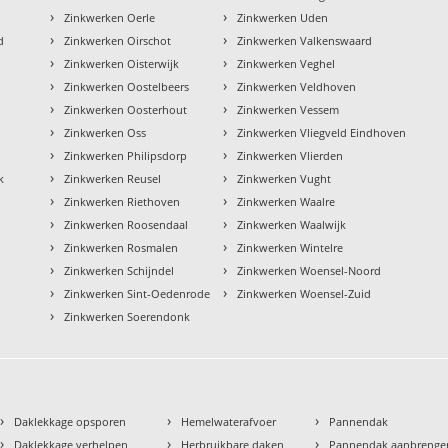
›
›
Zinkwerken Oerle
Zinkwerken Uden
›
›
d
Zinkwerken Oirschot
Zinkwerken Valkenswaard
›
›
Zinkwerken Oisterwijk
Zinkwerken Veghel
›
›
Zinkwerken Oostelbeers
Zinkwerken Veldhoven
›
›
Zinkwerken Oosterhout
Zinkwerken Vessem
›
›
Zinkwerken Oss
Zinkwerken Vliegveld Eindhoven
›
›
Zinkwerken Philipsdorp
Zinkwerken Vlierden
›
›
k
Zinkwerken Reusel
Zinkwerken Vught
›
›
Zinkwerken Riethoven
Zinkwerken Waalre
›
›
Zinkwerken Roosendaal
Zinkwerken Waalwijk
›
›
Zinkwerken Rosmalen
Zinkwerken Wintelre
›
›
Zinkwerken Schijndel
Zinkwerken Woensel-Noord
›
›
Zinkwerken Sint-Oedenrode
Zinkwerken Woensel-Zuid
›
Zinkwerken Soerendonk
›
›
›
Daklekkage opsporen
Hemelwaterafvoer
Pannendak
›
›
›
Daklekkage verhelpen
Herbruikbare daken
Pannendak aanbrenge