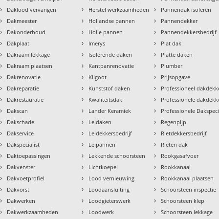
›
›
›
Daklood vervangen
Herstel werkzaamheden
Pannendak isoleren
›
›
›
Dakmeester
Hollandse pannen
Pannendekker
›
›
›
Dakonderhoud
Holle pannen
Pannendekkersbedrijf
›
›
›
Dakplaat
Imerys
Plat dak
›
›
›
Dakraam lekkage
Isolerende daken
Platte daken
›
›
›
Dakraam plaatsen
Kantpanrenovatie
Plumber
›
›
›
Dakrenovatie
Kilgoot
Prijsopgave
›
›
›
Dakreparatie
Kunststof daken
Professioneel dakdekke
›
›
›
Dakrestauratie
Kwaliteitsdak
Professionele dakdekk
›
›
›
Dakscan
Lander Keramiek
Professionele Dakspeci
›
›
›
Dakschade
Leidaken
Regenpijp
›
›
›
Dakservice
Leidekkersbedrijf
Rietdekkersbedrijf
›
›
›
Dakspecialist
Leipannen
Rieten dak
›
›
›
Daktoepassingen
Lekkende schoorsteen
Rookgasafvoer
›
›
›
Dakvenster
Lichtkoepel
Rookkanaal
›
›
›
Dakvoetprofiel
Lood vernieuwing
Rookkanaal plaatsen
›
›
›
Dakvorst
Loodaansluiting
Schoorsteen inspectie
›
›
›
Dakwerken
Loodgieterswerk
Schoorsteen klep
›
›
›
Dakwerkzaamheden
Loodwerk
Schoorsteen lekkage