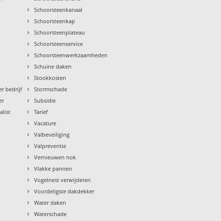
›
Schoorsteenkanaal
›
Schoorsteenkap
›
Schoorsteenplateau
›
Schoorsteenservice
›
Schoorsteenwerkzaamheden
›
Schuine daken
›
Stookkosten
›
r bedrijf
Stormschade
›
er
Subsidie
›
alist
Tarief
›
Vacature
›
Valbeveiliging
›
Valpreventie
›
Vernieuwen nok
›
Vlakke pannen
›
Vogelnest verwijderen
›
Voordeligste dakdekker
›
Water daken
›
Waterschade