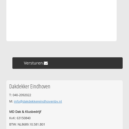
Versturen »
Dakdekker Eindhoven
T: 040-2092022
M:
info@dakdekkereindhovenbv.nl
MD Dak & Klusbedrijf
KvK: 63150840
BTW: NL8689.10.581.B01