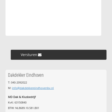
Versturen »
Dakdekker Eindhoven
T: 040-2092022
M:
info@dakdekkereindhovenbv.nl
MD Dak & Klusbedrijf
KvK: 63150840
BTW: NL8689.10.581.B01