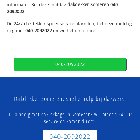
informatie. Bel deze middag
dakdekker
Someren
040-
2092022
De 24/7 dakdekker spoedservice alarmlijn; bel deze middag
nog met
040-2092022
en we helpen u direct.
040-2092022
Dakdekker Someren: snelle hulp bij dakwerk!
Hulp nodig met daklekkage in Someren? Wij bieden 24-uur
service en komen direct!
040-2092022