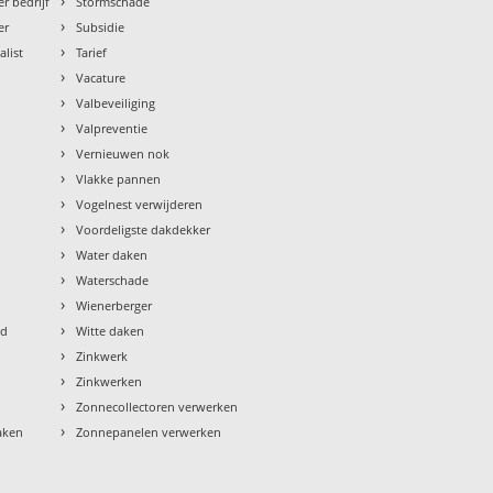
›
r bedrijf
Stormschade
›
er
Subsidie
›
alist
Tarief
›
Vacature
›
Valbeveiliging
›
Valpreventie
›
Vernieuwen nok
›
Vlakke pannen
›
Vogelnest verwijderen
›
Voordeligste dakdekker
›
Water daken
›
Waterschade
›
Wienerberger
›
ud
Witte daken
›
Zinkwerk
›
Zinkwerken
›
Zonnecollectoren verwerken
›
aken
Zonnepanelen verwerken