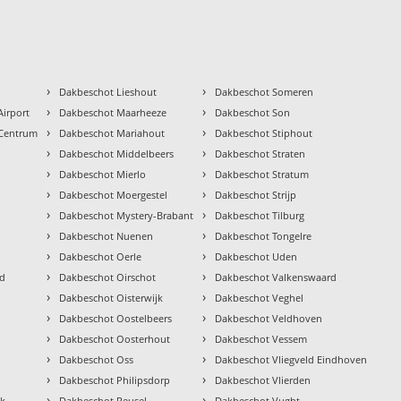
›
›
Dakbeschot Lieshout
Dakbeschot Someren
›
›
irport
Dakbeschot Maarheeze
Dakbeschot Son
›
›
 Centrum
Dakbeschot Mariahout
Dakbeschot Stiphout
›
›
Dakbeschot Middelbeers
Dakbeschot Straten
›
›
Dakbeschot Mierlo
Dakbeschot Stratum
›
›
Dakbeschot Moergestel
Dakbeschot Strijp
›
›
Dakbeschot Mystery-Brabant
Dakbeschot Tilburg
›
›
Dakbeschot Nuenen
Dakbeschot Tongelre
›
›
Dakbeschot Oerle
Dakbeschot Uden
›
›
ud
Dakbeschot Oirschot
Dakbeschot Valkenswaard
›
›
Dakbeschot Oisterwijk
Dakbeschot Veghel
›
›
Dakbeschot Oostelbeers
Dakbeschot Veldhoven
›
›
Dakbeschot Oosterhout
Dakbeschot Vessem
›
›
Dakbeschot Oss
Dakbeschot Vliegveld Eindhoven
›
›
Dakbeschot Philipsdorp
Dakbeschot Vlierden
›
›
ek
Dakbeschot Reusel
Dakbeschot Vught