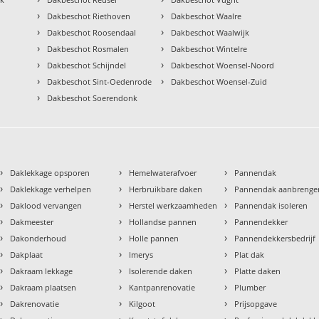
›
›
Dakbeschot Riethoven
Dakbeschot Waalre
›
›
Dakbeschot Roosendaal
Dakbeschot Waalwijk
›
›
Dakbeschot Rosmalen
Dakbeschot Wintelre
›
›
Dakbeschot Schijndel
Dakbeschot Woensel-Noord
›
›
Dakbeschot Sint-Oedenrode
Dakbeschot Woensel-Zuid
›
Dakbeschot Soerendonk
›
›
›
Daklekkage opsporen
Hemelwaterafvoer
Pannendak
›
›
›
Daklekkage verhelpen
Herbruikbare daken
Pannendak aanbrenge
›
›
›
Daklood vervangen
Herstel werkzaamheden
Pannendak isoleren
›
›
›
Dakmeester
Hollandse pannen
Pannendekker
›
›
›
Dakonderhoud
Holle pannen
Pannendekkersbedrijf
›
›
›
Dakplaat
Imerys
Plat dak
›
›
›
Dakraam lekkage
Isolerende daken
Platte daken
›
›
›
Dakraam plaatsen
Kantpanrenovatie
Plumber
›
›
›
Dakrenovatie
Kilgoot
Prijsopgave