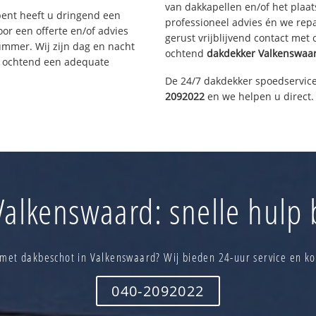
van dakkapellen en/of het plaat
bent heeft u dringend een
professioneel advies én we re
or een offerte en/of advies
gerust vrijblijvend contact met
ummer. Wij zijn dag en nacht
ochtend
dakdekker
Valkenswaa
e ochtend een adequate
De 24/7 dakdekker spoedservice
2092022
en we helpen u direct.
alkenswaard: snelle hulp 
 met dakbeschot in Valkenswaard? Wij bieden 24-uur service en ko
040-2092022