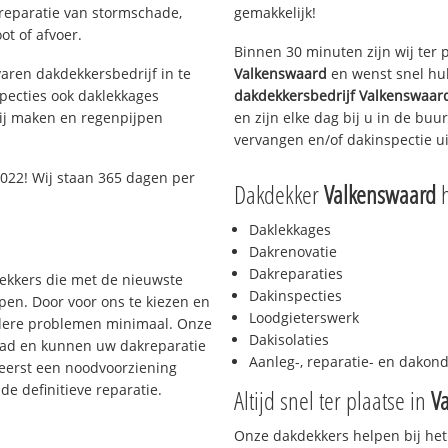
 reparatie van stormschade,
gemakkelijk!
ot of afvoer.
Binnen 30 minuten zijn wij ter 
aren dakdekkersbedrijf in te
Valkenswaard
en wenst snel hul
pecties ook daklekkages
dakdekkersbedrijf
Valkenswaar
rij maken en regenpijpen
en zijn elke dag bij u in de bu
vervangen en/of dakinspectie ui
022! Wij staan 365 dagen per
Dakdekker
Valkenswaard
h
Daklekkages
Dakrenovatie
Dakreparaties
dekkers die met de nieuwste
Dakinspecties
en. Door voor ons te kiezen en
Loodgieterswerk
rdere problemen minimaal. Onze
Dakisolaties
aad en kunnen uw dakreparatie
Aanleg-, reparatie- en dako
 eerst een noodvoorziening
de definitieve reparatie.
Altijd snel ter plaatse in
V
Onze dakdekkers helpen bij het