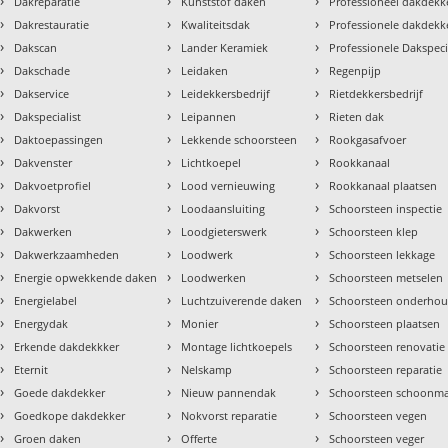
›
›
›
Dakreparatie
Kunststof daken
Professioneel dakdekke
›
›
›
Dakrestauratie
Kwaliteitsdak
Professionele dakdekk
›
›
›
Dakscan
Lander Keramiek
Professionele Dakspeci
›
›
›
Dakschade
Leidaken
Regenpijp
›
›
›
Dakservice
Leidekkersbedrijf
Rietdekkersbedrijf
›
›
›
Dakspecialist
Leipannen
Rieten dak
›
›
›
Daktoepassingen
Lekkende schoorsteen
Rookgasafvoer
›
›
›
Dakvenster
Lichtkoepel
Rookkanaal
›
›
›
Dakvoetprofiel
Lood vernieuwing
Rookkanaal plaatsen
›
›
›
Dakvorst
Loodaansluiting
Schoorsteen inspectie
›
›
›
Dakwerken
Loodgieterswerk
Schoorsteen klep
›
›
›
Dakwerkzaamheden
Loodwerk
Schoorsteen lekkage
›
›
›
Energie opwekkende daken
Loodwerken
Schoorsteen metselen
›
›
›
Energielabel
Luchtzuiverende daken
Schoorsteen onderho
›
›
›
Energydak
Monier
Schoorsteen plaatsen
›
›
›
Erkende dakdekkker
Montage lichtkoepels
Schoorsteen renovatie
›
›
›
Eternit
Nelskamp
Schoorsteen reparatie
›
›
›
Goede dakdekker
Nieuw pannendak
Schoorsteen schoonm
›
›
›
Goedkope dakdekker
Nokvorst reparatie
Schoorsteen vegen
›
›
›
Groen daken
Offerte
Schoorsteen veger