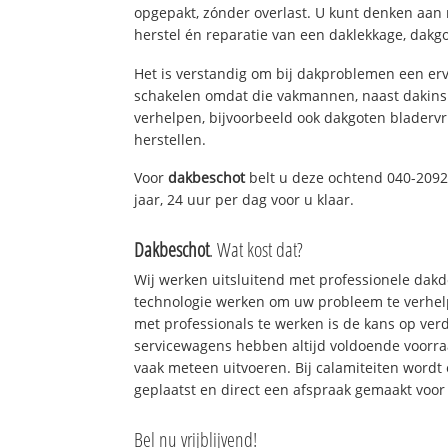
opgepakt, zónder overlast. U kunt denken aan
herstel én reparatie van een daklekkage, dakgo
Het is verstandig om bij dakproblemen een erv
schakelen omdat die vakmannen, naast dakins
verhelpen, bijvoorbeeld ook dakgoten bladerv
herstellen.
Voor
dakbeschot
belt u deze ochtend 040-2092
jaar, 24 uur per dag voor u klaar.
Dakbeschot
. Wat kost dat?
Wij werken uitsluitend met professionele dak
technologie werken om uw probleem te verhelp
met professionals te werken is de kans op ve
servicewagens hebben altijd voldoende voorr
vaak meteen uitvoeren. Bij calamiteiten wordt
geplaatst en direct een afspraak gemaakt voor 
Bel nu vrijblijvend!