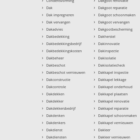
›
›
Condensvorming
Dakgoot renovatie
›
›
Dak
Dakgoot reparatie
›
›
Dak impregneren
Dakgoot schoonmaken
›
›
Dak vervangen
Dakgoot vervangen
›
›
Dakadvies
Dakgootbescherming
›
›
Dakbedekking
Dakherstel
›
›
Dakbedekkingsbedrijf
Dakinnovatie
›
›
Dakbedekkingskosten
Dakinspectie
›
›
Dakbeheer
Dakisolatie
›
›
Dakbeschot
Dakisolatiecheck
›
›
Dakbeschot vernieuwen
Dakkapel inspectie
›
›
Dakconstructie
Dakkapel lekkage
›
›
Dakcontrole
Dakkapel onderhoud
›
›
Dakdekken
Dakkapel plaatsen
›
›
Dakdekker
Dakkapel renovatie
›
›
Dakdekkersbedrijf
Dakkapel reparatie
›
›
Dakdenken
Dakkapel schoonmaken
›
›
Dakdenkers
Dakkapel vernieuwen
›
›
Dakdienst
Dakleer
›
›
Dakdiensten
Dakleer vernieuwen