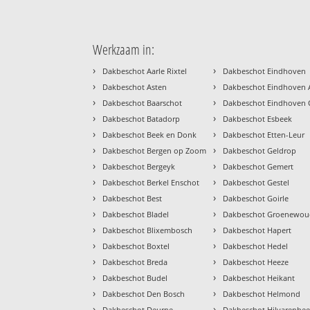
Werkzaam in:
›
›
Dakbeschot Aarle Rixtel
Dakbeschot Eindhoven
›
›
Dakbeschot Asten
Dakbeschot Eindhoven A
›
›
Dakbeschot Baarschot
Dakbeschot Eindhoven
›
›
Dakbeschot Batadorp
Dakbeschot Esbeek
›
›
Dakbeschot Beek en Donk
Dakbeschot Etten-Leur
›
›
Dakbeschot Bergen op Zoom
Dakbeschot Geldrop
›
›
Dakbeschot Bergeyk
Dakbeschot Gemert
›
›
Dakbeschot Berkel Enschot
Dakbeschot Gestel
›
›
Dakbeschot Best
Dakbeschot Goirle
›
›
Dakbeschot Bladel
Dakbeschot Groenewo
›
›
Dakbeschot Blixembosch
Dakbeschot Hapert
›
›
Dakbeschot Boxtel
Dakbeschot Hedel
›
›
Dakbeschot Breda
Dakbeschot Heeze
›
›
Dakbeschot Budel
Dakbeschot Heikant
›
›
Dakbeschot Den Bosch
Dakbeschot Helmond
›
›
Dakbeschot Deurne
Dakbeschot Hilvarenbe