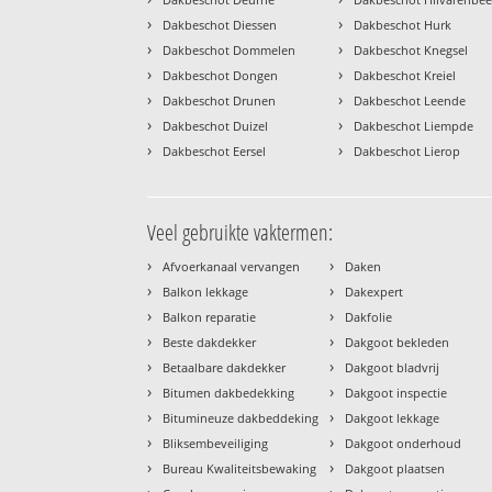
›
›
Dakbeschot Diessen
Dakbeschot Hurk
›
›
Dakbeschot Dommelen
Dakbeschot Knegsel
›
›
Dakbeschot Dongen
Dakbeschot Kreiel
›
›
Dakbeschot Drunen
Dakbeschot Leende
›
›
Dakbeschot Duizel
Dakbeschot Liempde
›
›
Dakbeschot Eersel
Dakbeschot Lierop
Veel gebruikte vaktermen:
›
›
Afvoerkanaal vervangen
Daken
›
›
Balkon lekkage
Dakexpert
›
›
Balkon reparatie
Dakfolie
›
›
Beste dakdekker
Dakgoot bekleden
›
›
Betaalbare dakdekker
Dakgoot bladvrij
›
›
Bitumen dakbedekking
Dakgoot inspectie
›
›
Bitumineuze dakbeddeking
Dakgoot lekkage
›
›
Bliksembeveiliging
Dakgoot onderhoud
›
›
Bureau Kwaliteitsbewaking
Dakgoot plaatsen