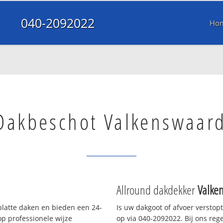
040-2092022
Ho
Dakbeschot Valkenswaar
Allround dakdekker
Valke
platte daken en bieden een 24-
Is uw dakgoot of afvoer verstop
p professionele wijze
op via 040-2092022. Bij ons rege