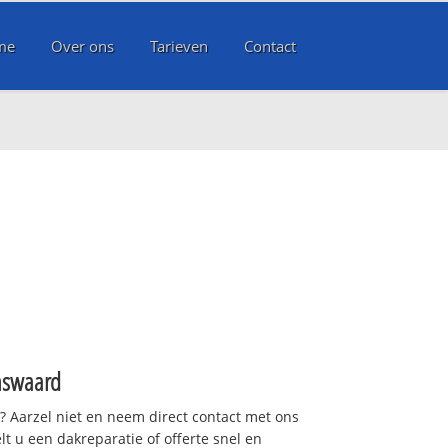
me
Over ons
Tarieven
Contact
d
nswaard
t? Aarzel niet en neem direct contact met ons
lt u een dakreparatie of offerte snel en