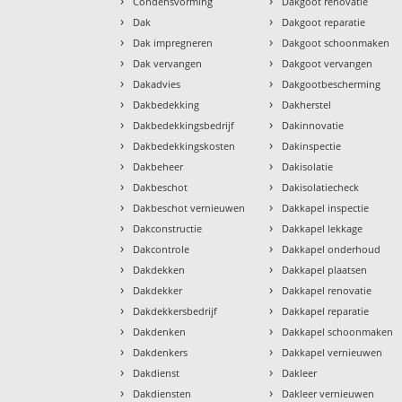
›
›
Condensvorming
Dakgoot renovatie
›
›
Dak
Dakgoot reparatie
›
›
Dak impregneren
Dakgoot schoonmaken
›
›
Dak vervangen
Dakgoot vervangen
›
›
Dakadvies
Dakgootbescherming
›
›
Dakbedekking
Dakherstel
›
›
Dakbedekkingsbedrijf
Dakinnovatie
›
›
Dakbedekkingskosten
Dakinspectie
›
›
Dakbeheer
Dakisolatie
›
›
Dakbeschot
Dakisolatiecheck
›
›
Dakbeschot vernieuwen
Dakkapel inspectie
›
›
Dakconstructie
Dakkapel lekkage
›
›
Dakcontrole
Dakkapel onderhoud
›
›
Dakdekken
Dakkapel plaatsen
›
›
Dakdekker
Dakkapel renovatie
›
›
Dakdekkersbedrijf
Dakkapel reparatie
›
›
Dakdenken
Dakkapel schoonmaken
›
›
Dakdenkers
Dakkapel vernieuwen
›
›
Dakdienst
Dakleer
›
›
Dakdiensten
Dakleer vernieuwen