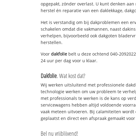
opgepakt, zónder overlast. U kunt denken aan
herstel én reparatie van een daklekkage, dakgo
Het is verstandig om bij dakproblemen een erv
schakelen omdat die vakmannen, naast dakins
verhelpen, bijvoorbeeld ook dakgoten bladerv
herstellen.
Voor
dakfolie
belt u deze ochtend 040-2092022!
24 uur per dag voor u klaar.
Dakfolie
. Wat kost dat?
Wij werken uitsluitend met professionele dak
technologie werken om uw probleem te verhelp
met professionals te werken is de kans op ve
servicewagens hebben altijd voldoende voorr
vaak meteen uitvoeren. Bij calamiteiten wordt
geplaatst en direct een afspraak gemaakt voor 
Bel nu vrijblijvend!