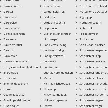
›
›
›
Dakreparatie
Kunststof daken
Professioneel dakdekke
›
›
›
Dakrestauratie
Kwaliteitsdak
Professionele dakdekk
›
›
›
Dakscan
Lander Keramiek
Professionele Dakspeci
›
›
›
Dakschade
Leidaken
Regenpijp
›
›
›
Dakservice
Leidekkersbedrijf
Rietdekkersbedrijf
›
›
›
Dakspecialist
Leipannen
Rieten dak
›
›
›
Daktoepassingen
Lekkende schoorsteen
Rookgasafvoer
›
›
›
Dakvenster
Lichtkoepel
Rookkanaal
›
›
›
Dakvoetprofiel
Lood vernieuwing
Rookkanaal plaatsen
›
›
›
Dakvorst
Loodaansluiting
Schoorsteen inspectie
›
›
›
Dakwerken
Loodgieterswerk
Schoorsteen klep
›
›
›
Dakwerkzaamheden
Loodwerk
Schoorsteen lekkage
›
›
›
Energie opwekkende daken
Loodwerken
Schoorsteen metselen
›
›
›
Energielabel
Luchtzuiverende daken
Schoorsteen onderho
›
›
›
Energydak
Monier
Schoorsteen plaatsen
›
›
›
Erkende dakdekkker
Montage lichtkoepels
Schoorsteen renovatie
›
›
›
Eternit
Nelskamp
Schoorsteen reparatie
›
›
›
Goede dakdekker
Nieuw pannendak
Schoorsteen schoonm
›
›
›
Goedkope dakdekker
Nokvorst reparatie
Schoorsteen vegen
›
›
›
Groen daken
Offerte
Schoorsteen veger