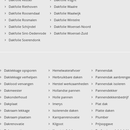
›
›
Dakfolie Riethoven
Dakfolie Waalre
›
›
Dakfolie Roosendaal
Dakfolie Waalwijk
›
›
Dakfolie Rosmalen
Dakfolie Wintelre
›
›
Dakfolie Schijndel
Dakfolie Woensel-Noord
›
›
Dakfolie Sint-Oedenrode
Dakfolie Woensel-Zuid
›
Dakfolie Soerendonk
›
›
›
Daklekkage opsporen
Hemelwaterafvoer
Pannendak
›
›
›
Daklekkage verhelpen
Herbruikbare daken
Pannendak aanbrenge
›
›
›
Daklood vervangen
Herstel werkzaamheden
Pannendak isoleren
›
›
›
Dakmeester
Hollandse pannen
Pannendekker
›
›
›
Dakonderhoud
Holle pannen
Pannendekkersbedrijf
›
›
›
Dakplaat
Imerys
Plat dak
›
›
›
Dakraam lekkage
Isolerende daken
Platte daken
›
›
›
Dakraam plaatsen
Kantpanrenovatie
Plumber
›
›
›
Dakrenovatie
Kilgoot
Prijsopgave