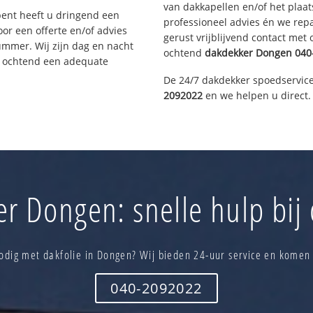
van dakkapellen en/of het plaat
bent heeft u dringend een
professioneel advies én we re
or een offerte en/of advies
gerust vrijblijvend contact met
ummer. Wij zijn dag en nacht
ochtend
dakdekker
Dongen
040
e ochtend een adequate
De 24/7 dakdekker spoedservice
2092022
en we helpen u direct.
r Dongen: snelle hulp bij
odig met dakfolie in Dongen? Wij bieden 24-uur service en komen 
040-2092022