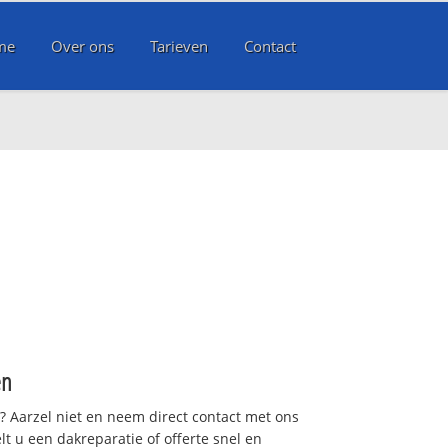
me
Over ons
Tarieven
Contact
en
t? Aarzel niet en neem direct contact met ons
lt u een dakreparatie of offerte snel en