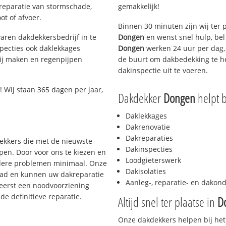
 reparatie van stormschade,
gemakkelijk!
ot of afvoer.
Binnen 30 minuten zijn wij ter 
aren dakdekkersbedrijf in te
Dongen
en wenst snel hulp, be
pecties ook daklekkages
Dongen
werken 24 uur per dag, 
rij maken en regenpijpen
de buurt om dakbedekking te he
dakinspectie uit te voeren.
 Wij staan 365 dagen per jaar,
Dakdekker
Dongen
helpt b
Daklekkages
Dakrenovatie
Dakreparaties
dekkers die met de nieuwste
Dakinspecties
en. Door voor ons te kiezen en
Loodgieterswerk
rdere problemen minimaal. Onze
Dakisolaties
aad en kunnen uw dakreparatie
Aanleg-, reparatie- en dako
 eerst een noodvoorziening
de definitieve reparatie.
Altijd snel ter plaatse in
D
Onze dakdekkers helpen bij het