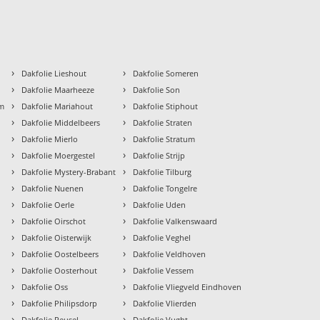
›
›
Dakfolie Lieshout
Dakfolie Someren
›
›
Dakfolie Maarheeze
Dakfolie Son
›
›
um
Dakfolie Mariahout
Dakfolie Stiphout
›
›
Dakfolie Middelbeers
Dakfolie Straten
›
›
Dakfolie Mierlo
Dakfolie Stratum
›
›
Dakfolie Moergestel
Dakfolie Strijp
›
›
Dakfolie Mystery-Brabant
Dakfolie Tilburg
›
›
Dakfolie Nuenen
Dakfolie Tongelre
›
›
Dakfolie Oerle
Dakfolie Uden
›
›
Dakfolie Oirschot
Dakfolie Valkenswaard
›
›
Dakfolie Oisterwijk
Dakfolie Veghel
›
›
Dakfolie Oostelbeers
Dakfolie Veldhoven
›
›
Dakfolie Oosterhout
Dakfolie Vessem
›
›
Dakfolie Oss
Dakfolie Vliegveld Eindhoven
›
›
Dakfolie Philipsdorp
Dakfolie Vlierden
›
›
Dakfolie Reusel
Dakfolie Vught