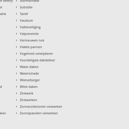
›
r bedrijf
Stormschade
›
er
Subsidie
›
alist
Tarief
›
Vacature
›
Valbeveiliging
›
Valpreventie
›
Vernieuwen nok
›
Vlakke pannen
›
Vogelnest verwijderen
›
Voordeligste dakdekker
›
Water daken
›
Waterschade
›
Wienerberger
›
ud
Witte daken
›
Zinkwerk
›
Zinkwerken
›
Zonnecollectoren verwerken
›
aken
Zonnepanelen verwerken