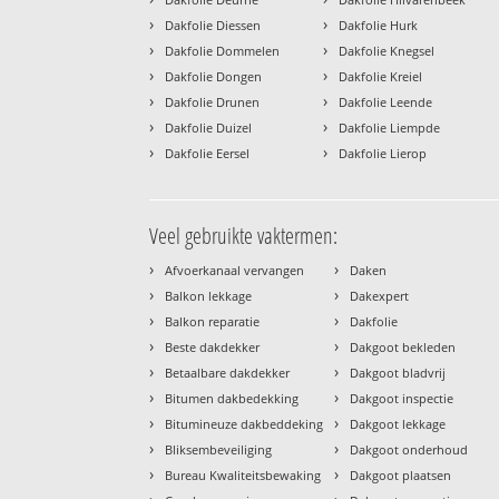
›
›
Dakfolie Diessen
Dakfolie Hurk
›
›
Dakfolie Dommelen
Dakfolie Knegsel
›
›
Dakfolie Dongen
Dakfolie Kreiel
›
›
Dakfolie Drunen
Dakfolie Leende
›
›
Dakfolie Duizel
Dakfolie Liempde
›
›
Dakfolie Eersel
Dakfolie Lierop
Veel gebruikte vaktermen:
›
›
Afvoerkanaal vervangen
Daken
›
›
Balkon lekkage
Dakexpert
›
›
Balkon reparatie
Dakfolie
›
›
Beste dakdekker
Dakgoot bekleden
›
›
Betaalbare dakdekker
Dakgoot bladvrij
›
›
Bitumen dakbedekking
Dakgoot inspectie
›
›
Bitumineuze dakbeddeking
Dakgoot lekkage
›
›
Bliksembeveiliging
Dakgoot onderhoud
›
›
Bureau Kwaliteitsbewaking
Dakgoot plaatsen