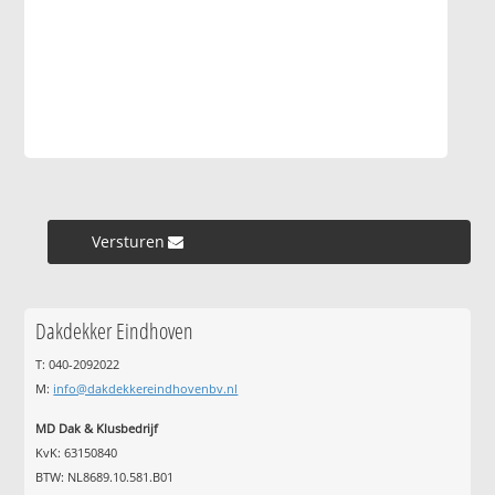
Versturen »
Dakdekker Eindhoven
T: 040-2092022
M:
info@dakdekkereindhovenbv.nl
MD Dak & Klusbedrijf
KvK: 63150840
BTW: NL8689.10.581.B01