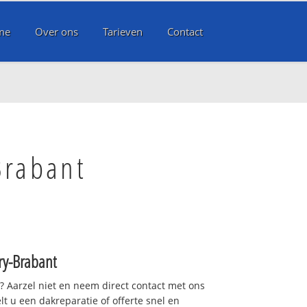
me
Over ons
Tarieven
Contact
Brabant
ry-Brabant
t? Aarzel niet en neem direct contact met ons
lt u een dakreparatie of offerte snel en