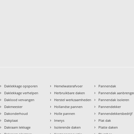
›
›
›
Daklekkage opsporen
Hemelwaterafvoer
Pannendak
›
›
›
Daklekkage verhelpen
Herbruikbare daken
Pannendak aanbrenge
›
›
›
Daklood vervangen
Herstel werkzaamheden
Pannendak isoleren
›
›
›
Dakmeester
Hollandse pannen
Pannendekker
›
›
›
Dakonderhoud
Holle pannen
Pannendekkersbedrijf
›
›
›
Dakplaat
Imerys
Plat dak
›
›
›
Dakraam lekkage
Isolerende daken
Platte daken
›
›
›