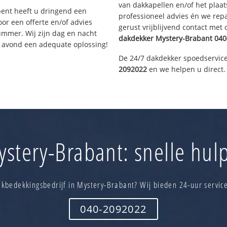
van dakkapellen en/of het plaat
bent heeft u dringend een
professioneel advies én we re
or een offerte en/of advies
gerust vrijblijvend contact met
ummer. Wij zijn dag en nacht
dakdekker
Mystery-Brabant
040
e avond een adequate oplossing!
De 24/7 dakdekker spoedservice
2092022
en we helpen u direct.
stery-Brabant: snelle hulp
kbedekkingsbedrijf in Mystery-Brabant? Wij bieden 24-uur servic
040-2092022