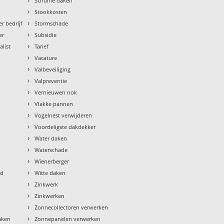
Schuine daken
›
Stookkosten
›
r bedrijf
Stormschade
›
er
Subsidie
›
alist
Tarief
›
Vacature
›
Valbeveiliging
›
Valpreventie
›
Vernieuwen nok
›
Vlakke pannen
›
Vogelnest verwijderen
›
Voordeligste dakdekker
›
Water daken
›
Waterschade
›
Wienerberger
›
ud
Witte daken
›
Zinkwerk
›
Zinkwerken
›
Zonnecollectoren verwerken
›
aken
Zonnepanelen verwerken