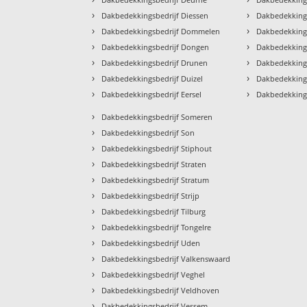
›
›
Dakbedekkingsbedrijf Diessen
Dakbedekkings
›
›
Dakbedekkingsbedrijf Dommelen
Dakbedekkings
›
›
Dakbedekkingsbedrijf Dongen
Dakbedekkings
›
›
Dakbedekkingsbedrijf Drunen
Dakbedekking
›
›
Dakbedekkingsbedrijf Duizel
Dakbedekking
›
›
Dakbedekkingsbedrijf Eersel
Dakbedekkings
›
Dakbedekkingsbedrijf Someren
›
Dakbedekkingsbedrijf Son
›
Dakbedekkingsbedrijf Stiphout
›
Dakbedekkingsbedrijf Straten
›
Dakbedekkingsbedrijf Stratum
›
Dakbedekkingsbedrijf Strijp
›
Dakbedekkingsbedrijf Tilburg
›
Dakbedekkingsbedrijf Tongelre
›
Dakbedekkingsbedrijf Uden
›
Dakbedekkingsbedrijf Valkenswaard
›
Dakbedekkingsbedrijf Veghel
›
Dakbedekkingsbedrijf Veldhoven
›
Dakbedekkingsbedrijf Vessem