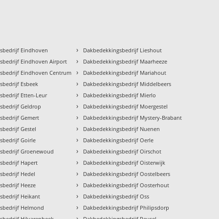
›
sbedrijf Eindhoven
Dakbedekkingsbedrijf Lieshout
›
bedrijf Eindhoven Airport
Dakbedekkingsbedrijf Maarheeze
›
sbedrijf Eindhoven Centrum
Dakbedekkingsbedrijf Mariahout
›
bedrijf Esbeek
Dakbedekkingsbedrijf Middelbeers
›
bedrijf Etten-Leur
Dakbedekkingsbedrijf Mierlo
›
bedrijf Geldrop
Dakbedekkingsbedrijf Moergestel
›
sbedrijf Gemert
Dakbedekkingsbedrijf Mystery-Brabant
›
bedrijf Gestel
Dakbedekkingsbedrijf Nuenen
›
bedrijf Goirle
Dakbedekkingsbedrijf Oerle
›
sbedrijf Groenewoud
Dakbedekkingsbedrijf Oirschot
›
bedrijf Hapert
Dakbedekkingsbedrijf Oisterwijk
›
bedrijf Hedel
Dakbedekkingsbedrijf Oostelbeers
›
bedrijf Heeze
Dakbedekkingsbedrijf Oosterhout
›
bedrijf Heikant
Dakbedekkingsbedrijf Oss
›
sbedrijf Helmond
Dakbedekkingsbedrijf Philipsdorp
›
bedrijf Hilvarenbeek
Dakbedekkingsbedrijf Reusel