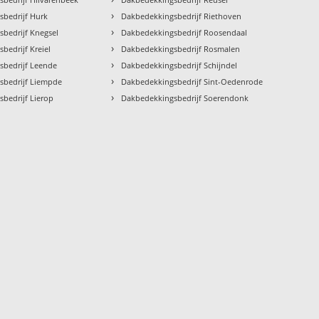
›
bedrijf Hurk
Dakbedekkingsbedrijf Riethoven
›
bedrijf Knegsel
Dakbedekkingsbedrijf Roosendaal
›
bedrijf Kreiel
Dakbedekkingsbedrijf Rosmalen
›
sbedrijf Leende
Dakbedekkingsbedrijf Schijndel
›
sbedrijf Liempde
Dakbedekkingsbedrijf Sint-Oedenrode
›
bedrijf Lierop
Dakbedekkingsbedrijf Soerendonk