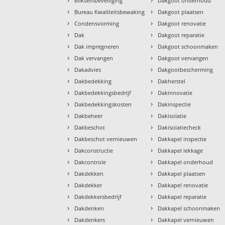
Bliksembeveiliging
Dakgoot onderhoud
›
›
Bureau Kwaliteitsbewaking
Dakgoot plaatsen
›
›
Condensvorming
Dakgoot renovatie
›
›
Dak
Dakgoot reparatie
›
›
Dak impregneren
Dakgoot schoonmaken
›
›
Dak vervangen
Dakgoot vervangen
›
›
Dakadvies
Dakgootbescherming
›
›
Dakbedekking
Dakherstel
›
›
Dakbedekkingsbedrijf
Dakinnovatie
›
›
Dakbedekkingskosten
Dakinspectie
›
›
Dakbeheer
Dakisolatie
›
›
Dakbeschot
Dakisolatiecheck
›
›
Dakbeschot vernieuwen
Dakkapel inspectie
›
›
Dakconstructie
Dakkapel lekkage
›
›
Dakcontrole
Dakkapel onderhoud
›
›
Dakdekken
Dakkapel plaatsen
›
›
Dakdekker
Dakkapel renovatie
›
›
Dakdekkersbedrijf
Dakkapel reparatie
›
›
Dakdenken
Dakkapel schoonmaken
›
›
Dakdenkers
Dakkapel vernieuwen