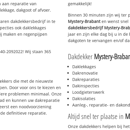
n aan reparatie van
gemakkelijk!
ekkage, dakgoot of afvoer.
Binnen 30 minuten zijn wij ter 
aren dakdekkersbedrijf in te
Mystery-Brabant
en wenst snel 
pecties ook daklekkages
dakdekkersbedrijf
Mystery-Bra
rij maken en regenpijpen
jaar en zijn elke dag bij u in d
dakgoten te vervangen en/of dak
40-2092022! Wij staan 365
Dakdekker
Mystery-Braba
Daklekkages
Dakrenovatie
Dakreparaties
dekkers die met de nieuwste
Dakinspecties
en. Door voor ons te kiezen en
Loodgieterswerk
rdere problemen minimaal. Onze
Dakisolaties
aad en kunnen uw dakreparatie
Aanleg-, reparatie- en dako
 eerst een noodvoorziening
de definitieve reparatie.
Altijd snel ter plaatse in
M
Onze dakdekkers helpen bij het