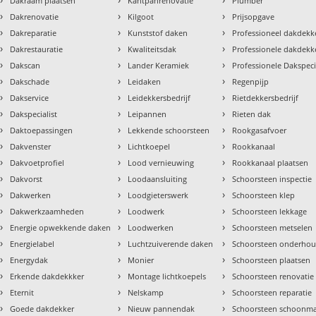
Dakraam plaatsen
Kantpanrenovatie
Plumber
›
›
›
Dakrenovatie
Kilgoot
Prijsopgave
›
›
›
Dakreparatie
Kunststof daken
Professioneel dakdekke
›
›
›
Dakrestauratie
Kwaliteitsdak
Professionele dakdekk
›
›
›
Dakscan
Lander Keramiek
Professionele Dakspeci
›
›
›
Dakschade
Leidaken
Regenpijp
›
›
›
Dakservice
Leidekkersbedrijf
Rietdekkersbedrijf
›
›
›
Dakspecialist
Leipannen
Rieten dak
›
›
›
Daktoepassingen
Lekkende schoorsteen
Rookgasafvoer
›
›
›
Dakvenster
Lichtkoepel
Rookkanaal
›
›
›
Dakvoetprofiel
Lood vernieuwing
Rookkanaal plaatsen
›
›
›
Dakvorst
Loodaansluiting
Schoorsteen inspectie
›
›
›
Dakwerken
Loodgieterswerk
Schoorsteen klep
›
›
›
Dakwerkzaamheden
Loodwerk
Schoorsteen lekkage
›
›
›
Energie opwekkende daken
Loodwerken
Schoorsteen metselen
›
›
›
Energielabel
Luchtzuiverende daken
Schoorsteen onderho
›
›
›
Energydak
Monier
Schoorsteen plaatsen
›
›
›
Erkende dakdekkker
Montage lichtkoepels
Schoorsteen renovatie
›
›
›
Eternit
Nelskamp
Schoorsteen reparatie
›
›
›
Goede dakdekker
Nieuw pannendak
Schoorsteen schoonm