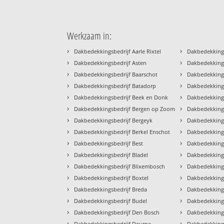
Werkzaam in:
›
›
Dakbedekkingsbedrijf Aarle Rixtel
Dakbedekking
›
›
Dakbedekkingsbedrijf Asten
Dakbedekkings
›
›
Dakbedekkingsbedrijf Baarschot
Dakbedekking
›
›
Dakbedekkingsbedrijf Batadorp
Dakbedekkings
›
›
Dakbedekkingsbedrijf Beek en Donk
Dakbedekkings
›
›
Dakbedekkingsbedrijf Bergen op Zoom
Dakbedekkings
›
›
Dakbedekkingsbedrijf Bergeyk
Dakbedekking
›
›
Dakbedekkingsbedrijf Berkel Enschot
Dakbedekkings
›
›
Dakbedekkingsbedrijf Best
Dakbedekkings
›
›
Dakbedekkingsbedrijf Bladel
Dakbedekking
›
›
Dakbedekkingsbedrijf Blixembosch
Dakbedekkings
›
›
Dakbedekkingsbedrijf Boxtel
Dakbedekkings
›
›
Dakbedekkingsbedrijf Breda
Dakbedekkings
›
›
Dakbedekkingsbedrijf Budel
Dakbedekkings
›
›
Dakbedekkingsbedrijf Den Bosch
Dakbedekking
›
›
Dakbedekkingsbedrijf Deurne
Dakbedekkings