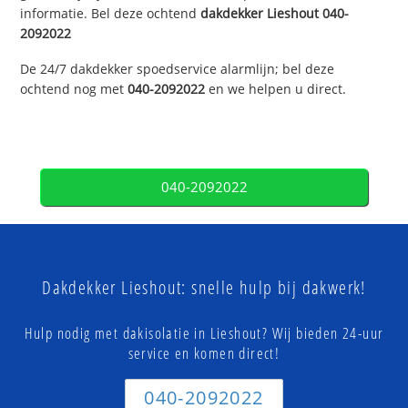
informatie. Bel deze ochtend
dakdekker
Lieshout
040-
2092022
De 24/7 dakdekker spoedservice alarmlijn; bel deze
ochtend nog met
040-2092022
en we helpen u direct.
040-2092022
Dakdekker Lieshout: snelle hulp bij dakwerk!
Hulp nodig met dakisolatie in Lieshout? Wij bieden 24-uur
service en komen direct!
040-2092022