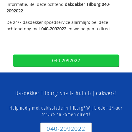
informatie. Bel deze ochtend
dakdekker
Tilburg
040-
2092022
De 24/7 dakdekker spoedservice alarmlijn; bel deze
ochtend nog met
040-2092022
en we helpen u direct.
040-2092022
Dakdekker Tilburg: snelle hulp bij dakwerk!
Hulp nodig met dakisolatie in Tilburg? Wij bieden 24-uur
service en komen direct!
040-2092022