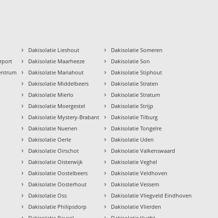
›
›
Dakisolatie Lieshout
Dakisolatie Someren
›
›
rport
Dakisolatie Maarheeze
Dakisolatie Son
›
›
Centrum
Dakisolatie Mariahout
Dakisolatie Stiphout
›
›
Dakisolatie Middelbeers
Dakisolatie Straten
›
›
Dakisolatie Mierlo
Dakisolatie Stratum
›
›
Dakisolatie Moergestel
Dakisolatie Strijp
›
›
Dakisolatie Mystery-Brabant
Dakisolatie Tilburg
›
›
Dakisolatie Nuenen
Dakisolatie Tongelre
›
›
Dakisolatie Oerle
Dakisolatie Uden
›
›
Dakisolatie Oirschot
Dakisolatie Valkenswaard
›
›
Dakisolatie Oisterwijk
Dakisolatie Veghel
›
›
Dakisolatie Oostelbeers
Dakisolatie Veldhoven
›
›
Dakisolatie Oosterhout
Dakisolatie Vessem
›
›
Dakisolatie Oss
Dakisolatie Vliegveld Eindhoven
›
›
Dakisolatie Philipsdorp
Dakisolatie Vlierden
›
›
Dakisolatie Reusel
Dakisolatie Vught