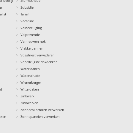
›
r bedrijf
Stormschade
›
er
Subsidie
›
alist
Tarief
›
Vacature
›
Valbeveiliging
›
Valpreventie
›
Vernieuwen nok
›
Vlakke pannen
›
Vogelnest verwijderen
›
Voordeligste dakdekker
›
Water daken
›
Waterschade
›
Wienerberger
›
ud
Witte daken
›
Zinkwerk
›
Zinkwerken
›
Zonnecollectoren verwerken
›
aken
Zonnepanelen verwerken