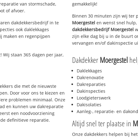
 reparatie van stormschade,
gemakkelijk!
ot of afvoer.
Binnen 30 minuten zijn wij ter 
aren dakdekkersbedrijf in te
Moergestel
en wenst snel hulp,
pecties ook daklekkages
dakdekkersbedrijf
Moergestel
w
rij maken en regenpijpen
zijn elke dag bij u in de buurt
vervangen en/of dakinspectie ui
 Wij staan 365 dagen per jaar,
Dakdekker
Moergestel
help
Daklekkages
Dakrenovatie
Dakreparaties
dekkers die met de nieuwste
Dakinspecties
en. Door voor ons te kiezen en
Loodgieterswerk
rdere problemen minimaal. Onze
Dakisolaties
aad en kunnen uw dakreparatie
Aanleg-, reparatie- en dako
 eerst een noodvoorziening
de definitieve reparatie.
Altijd snel ter plaatse in
M
Onze dakdekkers helpen bij het