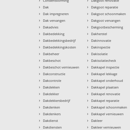
›
›
Condensvorming
Dakgoot renovatie
›
›
Dak
Dakgoot reparatie
›
›
Dak impregneren
Dakgoot schoonmaken
›
›
Dak vervangen
Dakgoot vervangen
›
›
Dakadvies
Dakgootbescherming
›
›
Dakbedekking
Dakherstel
›
›
Dakbedekkingsbedrijf
Dakinnovatie
›
›
Dakbedekkingskosten
Dakinspectie
›
›
Dakbeheer
Dakisolatie
›
›
Dakbeschot
Dakisolatiecheck
›
›
Dakbeschot vernieuwen
Dakkapel inspectie
›
›
Dakconstructie
Dakkapel lekkage
›
›
Dakcontrole
Dakkapel onderhoud
›
›
Dakdekken
Dakkapel plaatsen
›
›
Dakdekker
Dakkapel renovatie
›
›
Dakdekkersbedrijf
Dakkapel reparatie
›
›
Dakdenken
Dakkapel schoonmaken
›
›
Dakdenkers
Dakkapel vernieuwen
›
›
Dakdienst
Dakleer
›
›
Dakdiensten
Dakleer vernieuwen