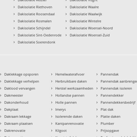
›
›
Dakisolatie Riethoven
Dakisolatie Waalre
›
›
Dakisolatie Roosendaal
Dakisolatie Waalwijk
›
›
Dakisolatie Rosmalen
Dakisolatie Wintelre
›
›
Dakisolatie Schijndel
Dakisolatie Woensel-Noord
›
›
Dakisolatie Sint-Oedenrode
Dakisolatie Woensel-Zuid
›
Dakisolatie Soerendonk
›
›
›
Daklekkage opsporen
Hemelwaterafvoer
Pannendak
›
›
›
Daklekkage verhelpen
Herbruikbare daken
Pannendak aanbrenge
›
›
›
Daklood vervangen
Herstel werkzaamheden
Pannendak isoleren
›
›
›
Dakmeester
Hollandse pannen
Pannendekker
›
›
›
Dakonderhoud
Holle pannen
Pannendekkersbedrijf
›
›
›
Dakplaat
Imerys
Plat dak
›
›
›
Dakraam lekkage
Isolerende daken
Platte daken
›
›
›
Dakraam plaatsen
Kantpanrenovatie
Plumber
›
›
›
Dakrenovatie
Kilgoot
Prijsopgave