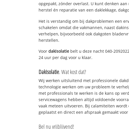
opgepakt, zónder overlast. U kunt denken aan
herstel én reparatie van een daklekkage, dakgo
Het is verstandig om bij dakproblemen een erv
schakelen omdat die vakmannen, naast dakins
verhelpen, bijvoorbeeld ook dakgoten bladerv
herstellen.
Voor
dakisolatie
belt u deze nacht 040-2092022!
24 uur per dag voor u klaar.
Dakisolatie
. Wat kost dat?
Wij werken uitsluitend met professionele dak
technologie werken om uw probleem te verhelp
met professionals te werken is de kans op ve
servicewagens hebben altijd voldoende voorr
vaak meteen uitvoeren. Bij calamiteiten wordt
geplaatst en direct een afspraak gemaakt voor 
Bel nu vrijblijvend!