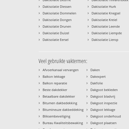
›
›
Dakisolatie Diessen
Dakisolatie Hurk
›
›
Dakisolatie Dommelen
Dakisolatie Knegsel
›
›
Dakisolatie Dongen
Dakisolatie Kreiel
›
›
Dakisolatie Drunen
Dakisolatie Leende
›
›
Dakisolatie Duizel
Dakisolatie Liempde
›
›
Dakisolatie Eersel
Dakisolatie Lierop
Veel gebruikte vaktermen:
›
›
Afvoerkanaal vervangen
Daken
›
›
Balkon lekkage
Dakexpert
›
›
Balkon reparatie
Dakfolie
›
›
Beste dakdekker
Dakgoot bekleden
›
›
Betaalbare dakdekker
Dakgoot bladvrij
›
›
Bitumen dakbedekking
Dakgoot inspectie
›
›
Bitumineuze dakbeddeking
Dakgoot lekkage
›
›
Bliksembeveiliging
Dakgoot onderhoud
›
›
Bureau Kwaliteitsbewaking
Dakgoot plaatsen