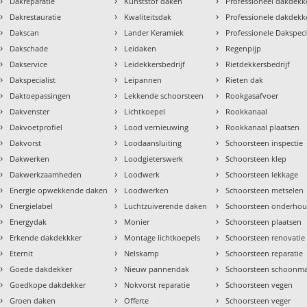
›
›
›
Dakreparatie
Kunststof daken
Professioneel dakdekke
›
›
›
Dakrestauratie
Kwaliteitsdak
Professionele dakdekk
›
›
›
Dakscan
Lander Keramiek
Professionele Dakspeci
›
›
›
Dakschade
Leidaken
Regenpijp
›
›
›
Dakservice
Leidekkersbedrijf
Rietdekkersbedrijf
›
›
›
Dakspecialist
Leipannen
Rieten dak
›
›
›
Daktoepassingen
Lekkende schoorsteen
Rookgasafvoer
›
›
›
Dakvenster
Lichtkoepel
Rookkanaal
›
›
›
Dakvoetprofiel
Lood vernieuwing
Rookkanaal plaatsen
›
›
›
Dakvorst
Loodaansluiting
Schoorsteen inspectie
›
›
›
Dakwerken
Loodgieterswerk
Schoorsteen klep
›
›
›
Dakwerkzaamheden
Loodwerk
Schoorsteen lekkage
›
›
›
Energie opwekkende daken
Loodwerken
Schoorsteen metselen
›
›
›
Energielabel
Luchtzuiverende daken
Schoorsteen onderho
›
›
›
Energydak
Monier
Schoorsteen plaatsen
›
›
›
Erkende dakdekkker
Montage lichtkoepels
Schoorsteen renovatie
›
›
›
Eternit
Nelskamp
Schoorsteen reparatie
›
›
›
Goede dakdekker
Nieuw pannendak
Schoorsteen schoonm
›
›
›
Goedkope dakdekker
Nokvorst reparatie
Schoorsteen vegen
›
›
›
Groen daken
Offerte
Schoorsteen veger