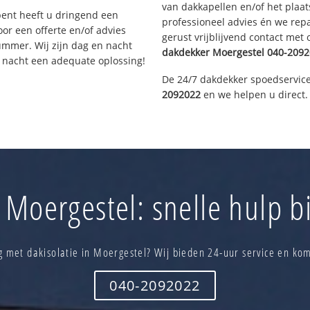
van dakkapellen en/of het plaat
bent heeft u dringend een
professioneel advies én we re
or een offerte en/of advies
gerust vrijblijvend contact met
ummer. Wij zijn dag en nacht
dakdekker
Moergestel
040-2092
e nacht een adequate oplossing!
De 24/7 dakdekker spoedservice
2092022
en we helpen u direct.
Moergestel: snelle hulp b
g met dakisolatie in Moergestel? Wij bieden 24-uur service en kom
040-2092022