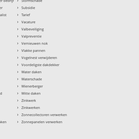
›
r bedrijf
Stormschade
›
er
Subsidie
›
alist
Tarief
›
Vacature
›
Valbeveiliging
›
Valpreventie
›
Vernieuwen nok
›
Vlakke pannen
›
Vogelnest verwijderen
›
Voordeligste dakdekker
›
Water daken
›
Waterschade
›
Wienerberger
›
ud
Witte daken
›
Zinkwerk
›
Zinkwerken
›
Zonnecollectoren verwerken
›
aken
Zonnepanelen verwerken