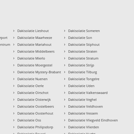
›
›
Dakisolatie Lieshout
Dakisolatie Someren
›
›
rport
Dakisolatie Maarheeze
Dakisolatie Son
›
›
Centrum
Dakisolatie Mariahout
Dakisolatie Stiphout
›
›
Dakisolatie Middelbeers
Dakisolatie Straten
›
›
Dakisolatie Mierlo
Dakisolatie Stratum
›
›
Dakisolatie Moergestel
Dakisolatie Strijp
›
›
Dakisolatie Mystery-Brabant
Dakisolatie Tilburg
›
›
Dakisolatie Nuenen
Dakisolatie Tongelre
›
›
Dakisolatie Oerle
Dakisolatie Uden
›
›
Dakisolatie Oirschot
Dakisolatie Valkenswaard
›
›
Dakisolatie Oisterwijk
Dakisolatie Veghel
›
›
Dakisolatie Oostelbeers
Dakisolatie Veldhoven
›
›
Dakisolatie Oosterhout
Dakisolatie Vessem
›
›
Dakisolatie Oss
Dakisolatie Vliegveld Eindhoven
›
›
Dakisolatie Philipsdorp
Dakisolatie Vlierden
›
›
Dakisolatie Reusel
Dakisolatie Vught