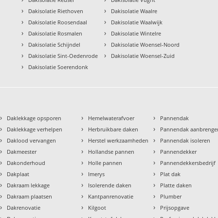
›
›
Dakisolatie Riethoven
Dakisolatie Waalre
›
›
Dakisolatie Roosendaal
Dakisolatie Waalwijk
›
›
Dakisolatie Rosmalen
Dakisolatie Wintelre
›
›
Dakisolatie Schijndel
Dakisolatie Woensel-Noord
›
›
Dakisolatie Sint-Oedenrode
Dakisolatie Woensel-Zuid
›
Dakisolatie Soerendonk
›
›
›
Daklekkage opsporen
Hemelwaterafvoer
Pannendak
›
›
›
Daklekkage verhelpen
Herbruikbare daken
Pannendak aanbrenge
›
›
›
Daklood vervangen
Herstel werkzaamheden
Pannendak isoleren
›
›
›
Dakmeester
Hollandse pannen
Pannendekker
›
›
›
Dakonderhoud
Holle pannen
Pannendekkersbedrijf
›
›
›
Dakplaat
Imerys
Plat dak
›
›
›
Dakraam lekkage
Isolerende daken
Platte daken
›
›
›
Dakraam plaatsen
Kantpanrenovatie
Plumber
›
›
›
Dakrenovatie
Kilgoot
Prijsopgave