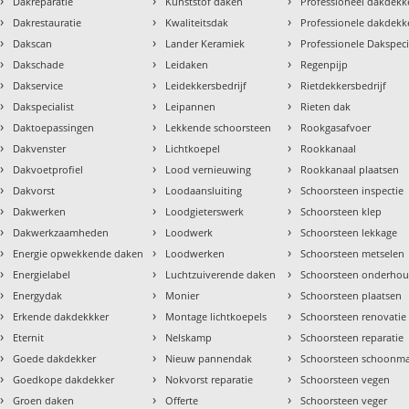
›
›
›
Dakreparatie
Kunststof daken
Professioneel dakdekke
›
›
›
Dakrestauratie
Kwaliteitsdak
Professionele dakdekk
›
›
›
Dakscan
Lander Keramiek
Professionele Dakspeci
›
›
›
Dakschade
Leidaken
Regenpijp
›
›
›
Dakservice
Leidekkersbedrijf
Rietdekkersbedrijf
›
›
›
Dakspecialist
Leipannen
Rieten dak
›
›
›
Daktoepassingen
Lekkende schoorsteen
Rookgasafvoer
›
›
›
Dakvenster
Lichtkoepel
Rookkanaal
›
›
›
Dakvoetprofiel
Lood vernieuwing
Rookkanaal plaatsen
›
›
›
Dakvorst
Loodaansluiting
Schoorsteen inspectie
›
›
›
Dakwerken
Loodgieterswerk
Schoorsteen klep
›
›
›
Dakwerkzaamheden
Loodwerk
Schoorsteen lekkage
›
›
›
Energie opwekkende daken
Loodwerken
Schoorsteen metselen
›
›
›
Energielabel
Luchtzuiverende daken
Schoorsteen onderho
›
›
›
Energydak
Monier
Schoorsteen plaatsen
›
›
›
Erkende dakdekkker
Montage lichtkoepels
Schoorsteen renovatie
›
›
›
Eternit
Nelskamp
Schoorsteen reparatie
›
›
›
Goede dakdekker
Nieuw pannendak
Schoorsteen schoonm
›
›
›
Goedkope dakdekker
Nokvorst reparatie
Schoorsteen vegen
›
›
›
Groen daken
Offerte
Schoorsteen veger