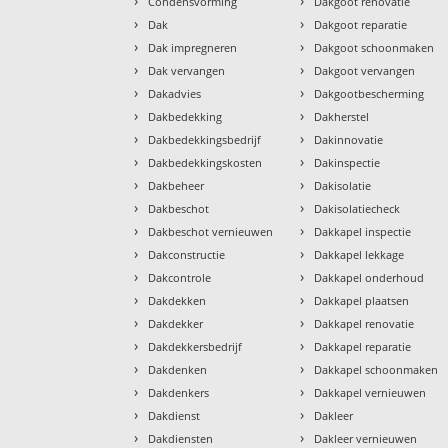
›
›
Condensvorming
Dakgoot renovatie
›
›
Dak
Dakgoot reparatie
›
›
Dak impregneren
Dakgoot schoonmaken
›
›
Dak vervangen
Dakgoot vervangen
›
›
Dakadvies
Dakgootbescherming
›
›
Dakbedekking
Dakherstel
›
›
Dakbedekkingsbedrijf
Dakinnovatie
›
›
Dakbedekkingskosten
Dakinspectie
›
›
Dakbeheer
Dakisolatie
›
›
Dakbeschot
Dakisolatiecheck
›
›
Dakbeschot vernieuwen
Dakkapel inspectie
›
›
Dakconstructie
Dakkapel lekkage
›
›
Dakcontrole
Dakkapel onderhoud
›
›
Dakdekken
Dakkapel plaatsen
›
›
Dakdekker
Dakkapel renovatie
›
›
Dakdekkersbedrijf
Dakkapel reparatie
›
›
Dakdenken
Dakkapel schoonmaken
›
›
Dakdenkers
Dakkapel vernieuwen
›
›
Dakdienst
Dakleer
›
›
Dakdiensten
Dakleer vernieuwen