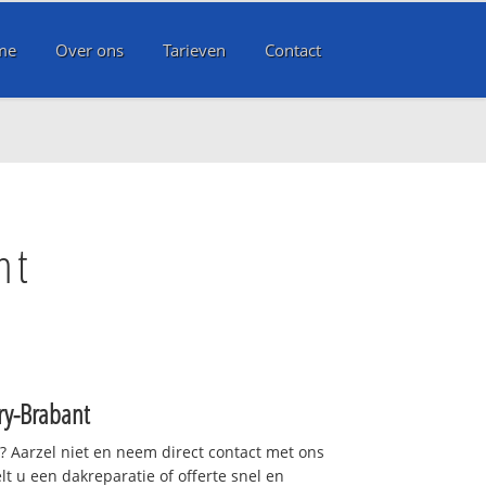
me
Over ons
Tarieven
Contact
nt
ry-Brabant
t? Aarzel niet en neem direct contact met ons
lt u een dakreparatie of offerte snel en