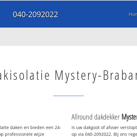
040-2092022
Ho
akisolatie Mystery-Braba
Allround dakdekker
Myste
platte daken en bieden een 24-
Is uw dakgoot of afvoer verstop
p professionele wijze
op via 040-2092022. Bij ons rege