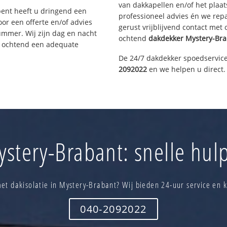
van dakkapellen en/of het plaat
bent heeft u dringend een
professioneel advies én we re
or een offerte en/of advies
gerust vrijblijvend contact met
ummer. Wij zijn dag en nacht
ochtend
dakdekker
Mystery-Br
e ochtend een adequate
De 24/7 dakdekker spoedservice
2092022
en we helpen u direct.
stery-Brabant: snelle hulp
et dakisolatie in Mystery-Brabant? Wij bieden 24-uur service en 
040-2092022