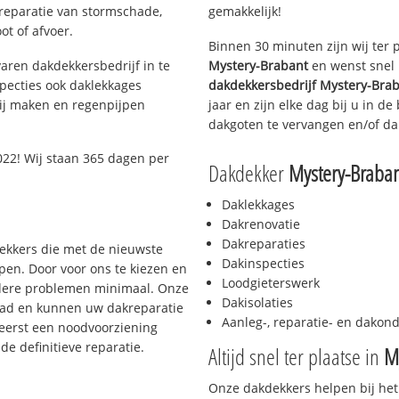
 reparatie van stormschade,
gemakkelijk!
ot of afvoer.
Binnen 30 minuten zijn wij ter 
aren dakdekkersbedrijf in te
Mystery-Brabant
en wenst snel 
pecties ook daklekkages
dakdekkersbedrijf
Mystery-Bra
rij maken en regenpijpen
jaar en zijn elke dag bij u in d
dakgoten te vervangen en/of dak
22! Wij staan 365 dagen per
Dakdekker
Mystery-Braba
Daklekkages
Dakrenovatie
Dakreparaties
dekkers die met de nieuwste
Dakinspecties
en. Door voor ons te kiezen en
Loodgieterswerk
rdere problemen minimaal. Onze
Dakisolaties
aad en kunnen uw dakreparatie
Aanleg-, reparatie- en dako
 eerst een noodvoorziening
de definitieve reparatie.
Altijd snel ter plaatse in
M
Onze dakdekkers helpen bij het