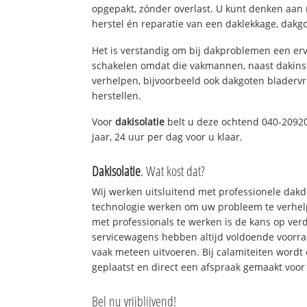
opgepakt, zónder overlast. U kunt denken aan
herstel én reparatie van een daklekkage, dakgo
Het is verstandig om bij dakproblemen een erv
schakelen omdat die vakmannen, naast dakins
verhelpen, bijvoorbeeld ook dakgoten bladerv
herstellen.
Voor
dakisolatie
belt u deze ochtend 040-20920
jaar, 24 uur per dag voor u klaar.
Dakisolatie
. Wat kost dat?
Wij werken uitsluitend met professionele dak
technologie werken om uw probleem te verhelp
met professionals te werken is de kans op ve
servicewagens hebben altijd voldoende voorr
vaak meteen uitvoeren. Bij calamiteiten wordt
geplaatst en direct een afspraak gemaakt voor 
Bel nu vrijblijvend!