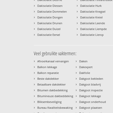
›
›
Dakisolatie Diessen
Dakisolatie Hurk
›
›
Dakisolatie Dommelen
Dakisolatie Knegsel
›
›
Dakisolatie Dongen
Dakisolatie Kreiel
›
›
Dakisolatie Drunen
Dakisolatie Leende
›
›
Dakisolatie Duizel
Dakisolatie Liempde
›
›
Dakisolatie Eersel
Dakisolatie Lierop
Veel gebruikte vaktermen:
›
›
Afvoerkanaal vervangen
Daken
›
›
Balkon lekkage
Dakexpert
›
›
Balkon reparatie
Dakfolie
›
›
Beste dakdekker
Dakgoot bekleden
›
›
Betaalbare dakdekker
Dakgoot bladvrij
›
›
Bitumen dakbedekking
Dakgoot inspectie
›
›
Bitumineuze dakbeddeking
Dakgoot lekkage
›
›
Bliksembeveiliging
Dakgoot onderhoud
›
›
Bureau Kwaliteitsbewaking
Dakgoot plaatsen