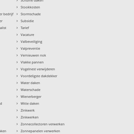
Schuine daken
›
Stookkosten
›
r bedrijf
Stormschade
›
er
Subsidie
›
alist
Tarief
›
Vacature
›
Valbeveiliging
›
Valpreventie
›
Vernieuwen nok
›
Vlakke pannen
›
Vogelnest verwijderen
›
Voordeligste dakdekker
›
Water daken
›
Waterschade
›
Wienerberger
›
ud
Witte daken
›
Zinkwerk
›
Zinkwerken
›
Zonnecollectoren verwerken
›
aken
Zonnepanelen verwerken