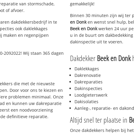
 reparatie van stormschade,
gemakkelijk!
ot of afvoer.
Binnen 30 minuten zijn wij ter 
aren dakdekkersbedrijf in te
en Donk
en wenst snel hulp, be
pecties ook daklekkages
Beek en Donk
werken 24 uur per
rij maken en regenpijpen
u in de buurt om dakbedekking 
dakinspectie uit te voeren.
0-2092022! Wij staan 365 dagen
Dakdekker
Beek en Donk
h
Daklekkages
Dakrenovatie
Dakreparaties
dekkers die met de nieuwste
Dakinspecties
en. Door voor ons te kiezen en
Loodgieterswerk
rdere problemen minimaal. Onze
Dakisolaties
aad en kunnen uw dakreparatie
Aanleg-, reparatie- en dako
 eerst een noodvoorziening
de definitieve reparatie.
Altijd snel ter plaatse in
B
Onze dakdekkers helpen bij het