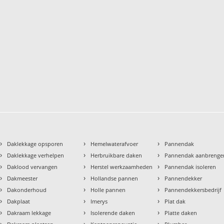
›
›
›
Daklekkage opsporen
Hemelwaterafvoer
Pannendak
›
›
›
Daklekkage verhelpen
Herbruikbare daken
Pannendak aanbrenge
›
›
›
Daklood vervangen
Herstel werkzaamheden
Pannendak isoleren
›
›
›
Dakmeester
Hollandse pannen
Pannendekker
›
›
›
Dakonderhoud
Holle pannen
Pannendekkersbedrijf
›
›
›
Dakplaat
Imerys
Plat dak
›
›
›
Dakraam lekkage
Isolerende daken
Platte daken
›
›
›