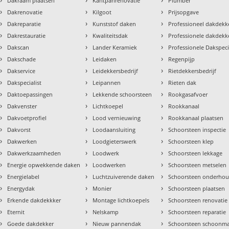
Dakraam plaatsen
Kantpanrenovatie
Plumber
›
›
›
Dakrenovatie
Kilgoot
Prijsopgave
›
›
›
Dakreparatie
Kunststof daken
Professioneel dakdekke
›
›
›
Dakrestauratie
Kwaliteitsdak
Professionele dakdekk
›
›
›
Dakscan
Lander Keramiek
Professionele Dakspeci
›
›
›
Dakschade
Leidaken
Regenpijp
›
›
›
Dakservice
Leidekkersbedrijf
Rietdekkersbedrijf
›
›
›
Dakspecialist
Leipannen
Rieten dak
›
›
›
Daktoepassingen
Lekkende schoorsteen
Rookgasafvoer
›
›
›
Dakvenster
Lichtkoepel
Rookkanaal
›
›
›
Dakvoetprofiel
Lood vernieuwing
Rookkanaal plaatsen
›
›
›
Dakvorst
Loodaansluiting
Schoorsteen inspectie
›
›
›
Dakwerken
Loodgieterswerk
Schoorsteen klep
›
›
›
Dakwerkzaamheden
Loodwerk
Schoorsteen lekkage
›
›
›
Energie opwekkende daken
Loodwerken
Schoorsteen metselen
›
›
›
Energielabel
Luchtzuiverende daken
Schoorsteen onderho
›
›
›
Energydak
Monier
Schoorsteen plaatsen
›
›
›
Erkende dakdekkker
Montage lichtkoepels
Schoorsteen renovatie
›
›
›
Eternit
Nelskamp
Schoorsteen reparatie
›
›
›
Goede dakdekker
Nieuw pannendak
Schoorsteen schoonm