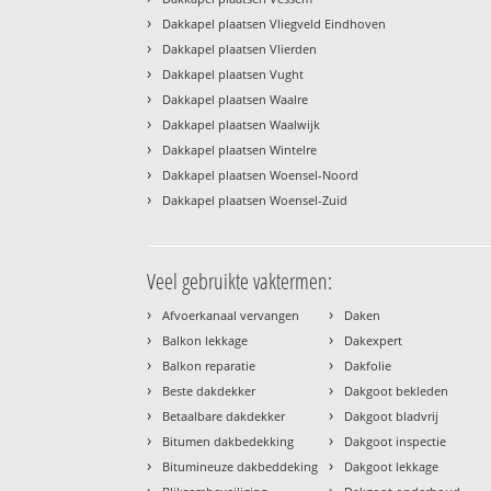
›
Dakkapel plaatsen Vliegveld Eindhoven
›
Dakkapel plaatsen Vlierden
›
Dakkapel plaatsen Vught
›
Dakkapel plaatsen Waalre
›
Dakkapel plaatsen Waalwijk
›
Dakkapel plaatsen Wintelre
›
Dakkapel plaatsen Woensel-Noord
›
Dakkapel plaatsen Woensel-Zuid
Veel gebruikte vaktermen:
›
›
Afvoerkanaal vervangen
Daken
›
›
Balkon lekkage
Dakexpert
›
›
Balkon reparatie
Dakfolie
›
›
Beste dakdekker
Dakgoot bekleden
›
›
Betaalbare dakdekker
Dakgoot bladvrij
›
›
Bitumen dakbedekking
Dakgoot inspectie
›
›
Bitumineuze dakbeddeking
Dakgoot lekkage
›
›