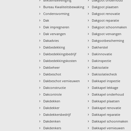
Bliksembeveiliging
Dakgoot onderhoud
›
›
Bureau Kwaliteitsbewaking
Dakgoot plaatsen
›
›
Condensvorming
Dakgoot renovatie
›
›
Dak
Dakgoot reparatie
›
›
Dak impregneren
Dakgoot schoonmaken
›
›
Dak vervangen
Dakgoot vervangen
›
›
Dakadvies
Dakgootbescherming
›
›
Dakbedekking
Dakherstel
›
›
Dakbedekkingsbedrijf
Dakinnovatie
›
›
Dakbedekkingskosten
Dakinspectie
›
›
Dakbeheer
Dakisolatie
›
›
Dakbeschot
Dakisolatiecheck
›
›
Dakbeschot vernieuwen
Dakkapel inspectie
›
›
Dakconstructie
Dakkapel lekkage
›
›
Dakcontrole
Dakkapel onderhoud
›
›
Dakdekken
Dakkapel plaatsen
›
›
Dakdekker
Dakkapel renovatie
›
›
Dakdekkersbedrijf
Dakkapel reparatie
›
›
Dakdenken
Dakkapel schoonmaken
›
›
Dakdenkers
Dakkapel vernieuwen