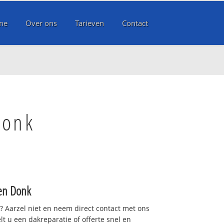
me
Over ons
Tarieven
Contact
Donk
en Donk
t? Aarzel niet en neem direct contact met ons
lt u een dakreparatie of offerte snel en