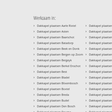
Werkzaam in:
›
›
Dakkapel plaatsen Aarle Rixtel
Dakkapel plaatse
›
›
Dakkapel plaatsen Asten
Dakkapel plaatse
›
›
Dakkapel plaatsen Baarschot
Dakkapel plaats
›
›
Dakkapel plaatsen Batadorp
Dakkapel plaatse
›
›
Dakkapel plaatsen Beek en Donk
Dakkapel plaatse
›
›
Dakkapel plaatsen Bergen op Zoom
Dakkapel plaatse
›
›
Dakkapel plaatsen Bergeyk
Dakkapel plaatse
›
›
Dakkapel plaatsen Berkel Enschot
Dakkapel plaatse
›
›
Dakkapel plaatsen Best
Dakkapel plaatsen
›
›
Dakkapel plaatsen Bladel
Dakkapel plaats
›
›
Dakkapel plaatsen Blixembosch
Dakkapel plaatse
›
›
Dakkapel plaatsen Boxtel
Dakkapel plaatse
›
›
Dakkapel plaatsen Breda
Dakkapel plaatse
›
›
Dakkapel plaatsen Budel
Dakkapel plaatse
›
›
Dakkapel plaatsen Den Bosch
Dakkapel plaats
›
›
Dakkapel plaatsen Deurne
Dakkapel plaatse