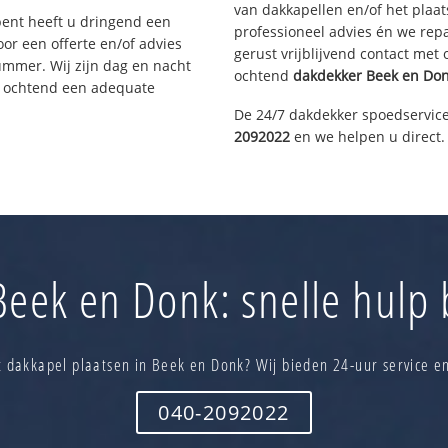
van dakkapellen en/of het plaat
bent heeft u dringend een
professioneel advies én we re
or een offerte en/of advies
gerust vrijblijvend contact met
ummer. Wij zijn dag en nacht
ochtend
dakdekker
Beek en Do
e ochtend een adequate
De 24/7 dakdekker spoedservice
2092022
en we helpen u direct.
eek en Donk: snelle hulp 
 dakkapel plaatsen in Beek en Donk? Wij bieden 24-uur service e
040-2092022