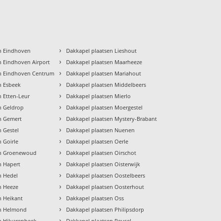
›
n Eindhoven
Dakkapel plaatsen Lieshout
›
n Eindhoven Airport
Dakkapel plaatsen Maarheeze
›
en Eindhoven Centrum
Dakkapel plaatsen Mariahout
›
n Esbeek
Dakkapel plaatsen Middelbeers
›
n Etten-Leur
Dakkapel plaatsen Mierlo
›
n Geldrop
Dakkapel plaatsen Moergestel
›
n Gemert
Dakkapel plaatsen Mystery-Brabant
›
n Gestel
Dakkapel plaatsen Nuenen
›
 Goirle
Dakkapel plaatsen Oerle
›
en Groenewoud
Dakkapel plaatsen Oirschot
›
n Hapert
Dakkapel plaatsen Oisterwijk
›
n Hedel
Dakkapel plaatsen Oostelbeers
›
n Heeze
Dakkapel plaatsen Oosterhout
›
n Heikant
Dakkapel plaatsen Oss
›
en Helmond
Dakkapel plaatsen Philipsdorp
›
n Hilvarenbeek
Dakkapel plaatsen Reusel