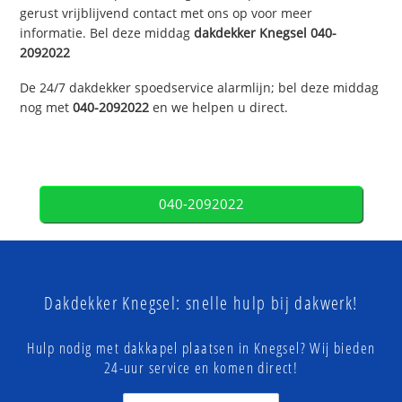
gerust vrijblijvend contact met ons op voor meer
informatie. Bel deze middag
dakdekker
Knegsel
040-
2092022
De 24/7 dakdekker spoedservice alarmlijn; bel deze middag
nog met
040-2092022
en we helpen u direct.
040-2092022
Dakdekker Knegsel: snelle hulp bij dakwerk!
Hulp nodig met dakkapel plaatsen in Knegsel? Wij bieden
24-uur service en komen direct!