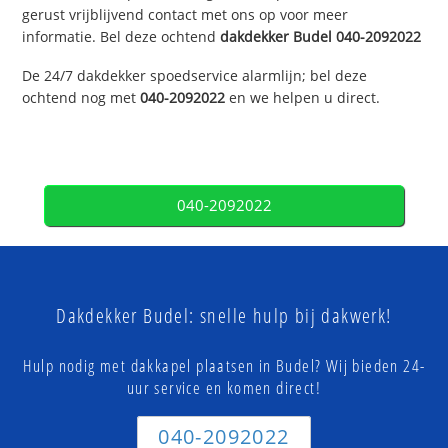
gerust vrijblijvend contact met ons op voor meer
informatie. Bel deze ochtend
dakdekker
Budel
040-2092022
De 24/7 dakdekker spoedservice alarmlijn; bel deze
ochtend nog met
040-2092022
en we helpen u direct.
040-2092022
Dakdekker Budel: snelle hulp bij dakwerk!
Hulp nodig met dakkapel plaatsen in Budel? Wij bieden 24-
uur service en komen direct!
040-2092022