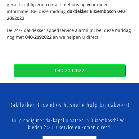
gerust vrijblijvend contact met ons op voor meer
informatie. Bel deze middag
dakdekker
Blixembosch
040-
2092022
De 24/7 dakdekker spoedservice alarmlijn; bel deze middag
nog met
040-2092022
en we helpen u direct.
040-2092022
Dakdekker Blixembosch: snelle hulp bij dakwerk!
Hulp nodig met dakkapel plaatsen in Blixembosch? Wij
bieden 24-uur service en komen direct!