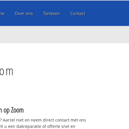
me
Over ons
Tarieven
Contact
oom
n op Zoom
t? Aarzel niet en neem direct contact met ons
lt u een dakreparatie of offerte snel en