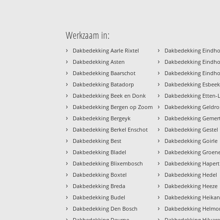
Werkzaam in:
›
›
Dakbedekking Aarle Rixtel
Dakbedekking Eindh
›
›
Dakbedekking Asten
Dakbedekking Eindho
›
›
Dakbedekking Baarschot
Dakbedekking Eindh
›
›
Dakbedekking Batadorp
Dakbedekking Esbee
›
›
Dakbedekking Beek en Donk
Dakbedekking Etten-
›
›
Dakbedekking Bergen op Zoom
Dakbedekking Geldr
›
›
Dakbedekking Bergeyk
Dakbedekking Gemer
›
›
Dakbedekking Berkel Enschot
Dakbedekking Gestel
›
›
Dakbedekking Best
Dakbedekking Goirle
›
›
Dakbedekking Bladel
Dakbedekking Groe
›
›
Dakbedekking Blixembosch
Dakbedekking Hapert
›
›
Dakbedekking Boxtel
Dakbedekking Hedel
›
›
Dakbedekking Breda
Dakbedekking Heeze
›
›
Dakbedekking Budel
Dakbedekking Heikan
›
›
Dakbedekking Den Bosch
Dakbedekking Helmo
›
›
Dakbedekking Deurne
Dakbedekking Hilvar