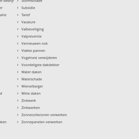
›
r bedrijf
Stormschade
›
er
Subsidie
›
alist
Tarief
›
Vacature
›
Valbeveiliging
›
Valpreventie
›
Vernieuwen nok
›
Vlakke pannen
›
Vogelnest verwijderen
›
Voordeligste dakdekker
›
Water daken
›
Waterschade
›
Wienerberger
›
ud
Witte daken
›
Zinkwerk
›
Zinkwerken
›
Zonnecollectoren verwerken
›
aken
Zonnepanelen verwerken