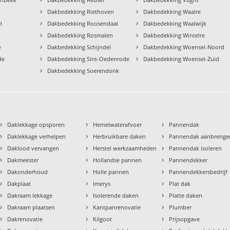
›
›
Dakbedekking Riethoven
Dakbedekking Waalre
›
›
l
Dakbedekking Roosendaal
Dakbedekking Waalwijk
›
›
Dakbedekking Rosmalen
Dakbedekking Wintelre
›
›
e
Dakbedekking Schijndel
Dakbedekking Woensel-Noord
›
›
de
Dakbedekking Sint-Oedenrode
Dakbedekking Woensel-Zuid
›
Dakbedekking Soerendonk
›
›
›
Daklekkage opsporen
Hemelwaterafvoer
Pannendak
›
›
›
Daklekkage verhelpen
Herbruikbare daken
Pannendak aanbrenge
›
›
›
Daklood vervangen
Herstel werkzaamheden
Pannendak isoleren
›
›
›
Dakmeester
Hollandse pannen
Pannendekker
›
›
›
Dakonderhoud
Holle pannen
Pannendekkersbedrijf
›
›
›
Dakplaat
Imerys
Plat dak
›
›
›
Dakraam lekkage
Isolerende daken
Platte daken
›
›
›
Dakraam plaatsen
Kantpanrenovatie
Plumber
›
›
›
Dakrenovatie
Kilgoot
Prijsopgave