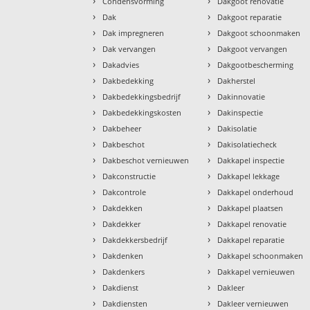
›
›
Condensvorming
Dakgoot renovatie
›
›
Dak
Dakgoot reparatie
›
›
Dak impregneren
Dakgoot schoonmaken
›
›
Dak vervangen
Dakgoot vervangen
›
›
Dakadvies
Dakgootbescherming
›
›
Dakbedekking
Dakherstel
›
›
Dakbedekkingsbedrijf
Dakinnovatie
›
›
Dakbedekkingskosten
Dakinspectie
›
›
Dakbeheer
Dakisolatie
›
›
Dakbeschot
Dakisolatiecheck
›
›
Dakbeschot vernieuwen
Dakkapel inspectie
›
›
Dakconstructie
Dakkapel lekkage
›
›
Dakcontrole
Dakkapel onderhoud
›
›
Dakdekken
Dakkapel plaatsen
›
›
Dakdekker
Dakkapel renovatie
›
›
Dakdekkersbedrijf
Dakkapel reparatie
›
›
Dakdenken
Dakkapel schoonmaken
›
›
Dakdenkers
Dakkapel vernieuwen
›
›
Dakdienst
Dakleer
›
›
Dakdiensten
Dakleer vernieuwen