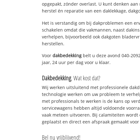
opgepakt, zónder overlast. U kunt denken aan
herstel én reparatie van een daklekkage, dakgo
Het is verstandig om bij dakproblemen een erv
schakelen omdat die vakmannen, naast dakins
verhelpen, bijvoorbeeld ook dakgoten bladerv
herstellen.
Voor
dakbedekking
belt u deze avond 040-2092
jaar, 24 uur per dag voor u klaar.
Dakbedekking
. Wat kost dat?
Wij werken uitsluitend met professionele dak
technologie werken om uw probleem te verhelp
met professionals te werken is de kans op ve
servicewagens hebben altijd voldoende voorr
vaak meteen uitvoeren. Bij calamiteiten wordt
geplaatst en direct een afspraak gemaakt voor 
Bel nu vrijblijvend!