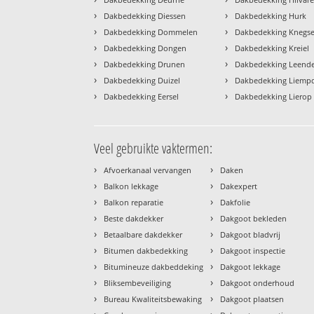
›
›
Dakbedekking Diessen
Dakbedekking Hurk
›
›
Dakbedekking Dommelen
Dakbedekking Knegse
›
›
Dakbedekking Dongen
Dakbedekking Kreiel
›
›
Dakbedekking Drunen
Dakbedekking Leend
›
›
Dakbedekking Duizel
Dakbedekking Liemp
›
›
Dakbedekking Eersel
Dakbedekking Lierop
Veel gebruikte vaktermen:
›
›
Afvoerkanaal vervangen
Daken
›
›
Balkon lekkage
Dakexpert
›
›
Balkon reparatie
Dakfolie
›
›
Beste dakdekker
Dakgoot bekleden
›
›
Betaalbare dakdekker
Dakgoot bladvrij
›
›
Bitumen dakbedekking
Dakgoot inspectie
›
›
Bitumineuze dakbeddeking
Dakgoot lekkage
›
›
Bliksembeveiliging
Dakgoot onderhoud
›
›
Bureau Kwaliteitsbewaking
Dakgoot plaatsen