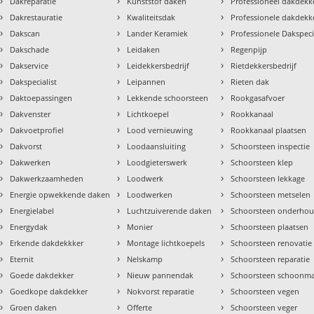
›
›
›
Dakreparatie
Kunststof daken
Professioneel dakdekke
›
›
›
Dakrestauratie
Kwaliteitsdak
Professionele dakdekk
›
›
›
Dakscan
Lander Keramiek
Professionele Dakspeci
›
›
›
Dakschade
Leidaken
Regenpijp
›
›
›
Dakservice
Leidekkersbedrijf
Rietdekkersbedrijf
›
›
›
Dakspecialist
Leipannen
Rieten dak
›
›
›
Daktoepassingen
Lekkende schoorsteen
Rookgasafvoer
›
›
›
Dakvenster
Lichtkoepel
Rookkanaal
›
›
›
Dakvoetprofiel
Lood vernieuwing
Rookkanaal plaatsen
›
›
›
Dakvorst
Loodaansluiting
Schoorsteen inspectie
›
›
›
Dakwerken
Loodgieterswerk
Schoorsteen klep
›
›
›
Dakwerkzaamheden
Loodwerk
Schoorsteen lekkage
›
›
›
Energie opwekkende daken
Loodwerken
Schoorsteen metselen
›
›
›
Energielabel
Luchtzuiverende daken
Schoorsteen onderho
›
›
›
Energydak
Monier
Schoorsteen plaatsen
›
›
›
Erkende dakdekkker
Montage lichtkoepels
Schoorsteen renovatie
›
›
›
Eternit
Nelskamp
Schoorsteen reparatie
›
›
›
Goede dakdekker
Nieuw pannendak
Schoorsteen schoonm
›
›
›
Goedkope dakdekker
Nokvorst reparatie
Schoorsteen vegen
›
›
›
Groen daken
Offerte
Schoorsteen veger