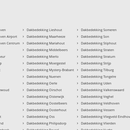
›
›
oven
Dakbedekking Lieshout
Dakbedekking Someren
›
›
ven Airport
Dakbedekking Maarheeze
Dakbedekking Son
›
›
oven Centrum
Dakbedekking Mariahout
Dakbedekking Stiphout
›
›
k
Dakbedekking Middelbeers
Dakbedekking Straten
›
›
Leur
Dakbedekking Mierlo
Dakbedekking Stratum
›
›
op
Dakbedekking Moergestel
Dakbedekking Strijp
›
›
t
Dakbedekking Mystery-Brabant
Dakbedekking Tilburg
›
›
Dakbedekking Nuenen
Dakbedekking Tongelre
›
›
Dakbedekking Oerle
Dakbedekking Uden
›
›
newoud
Dakbedekking Oirschot
Dakbedekking Valkenswaard
›
›
Dakbedekking Oisterwijk
Dakbedekking Veghel
›
›
Dakbedekking Oostelbeers
Dakbedekking Veldhoven
›
›
Dakbedekking Oosterhout
Dakbedekking Vessem
›
›
t
Dakbedekking Oss
Dakbedekking Vliegveld Eindho
›
›
nd
Dakbedekking Philipsdorp
Dakbedekking Vlierden
›
›
enbeek
Dakbedekking Reusel
Dakbedekking Vught