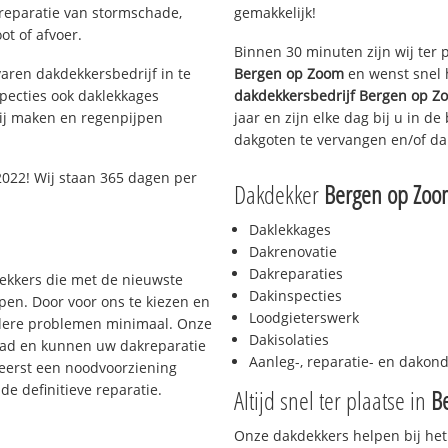
 reparatie van stormschade,
gemakkelijk!
ot of afvoer.
Binnen 30 minuten zijn wij ter 
aren dakdekkersbedrijf in te
Bergen op Zoom
en wenst snel 
pecties ook daklekkages
dakdekkersbedrijf
Bergen op Z
rij maken en regenpijpen
jaar en zijn elke dag bij u in d
dakgoten te vervangen en/of dak
022! Wij staan 365 dagen per
Dakdekker
Bergen op Zoo
Daklekkages
Dakrenovatie
Dakreparaties
dekkers die met de nieuwste
Dakinspecties
en. Door voor ons te kiezen en
Loodgieterswerk
rdere problemen minimaal. Onze
Dakisolaties
aad en kunnen uw dakreparatie
Aanleg-, reparatie- en dako
 eerst een noodvoorziening
de definitieve reparatie.
Altijd snel ter plaatse in
B
Onze dakdekkers helpen bij het