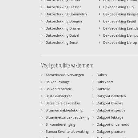
›
›
Dakbedekking Diessen
Dakbedekking Hurk
›
›
Dakbedekking Dommelen
Dakbedekking Knegse
›
›
Dakbedekking Dongen
Dakbedekking Kreiel
›
›
Dakbedekking Drunen
Dakbedekking Leend
›
›
Dakbedekking Duizel
Dakbedekking Liemp
›
›
Dakbedekking Eersel
Dakbedekking Lierop
Veel gebruikte vaktermen:
›
›
Afvoerkanaal vervangen
Daken
›
›
Balkon lekkage
Dakexpert
›
›
Balkon reparatie
Dakfolie
›
›
Beste dakdekker
Dakgoot bekleden
›
›
Betaalbare dakdekker
Dakgoot bladvrij
›
›
Bitumen dakbedekking
Dakgoot inspectie
›
›
Bitumineuze dakbeddeking
Dakgoot lekkage
›
›
Bliksembeveiliging
Dakgoot onderhoud
›
›
Bureau Kwaliteitsbewaking
Dakgoot plaatsen