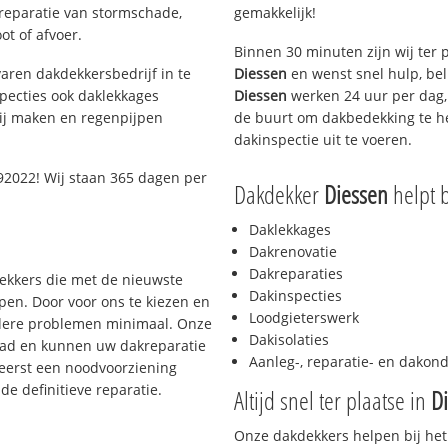
 reparatie van stormschade,
gemakkelijk!
ot of afvoer.
Binnen 30 minuten zijn wij ter 
aren dakdekkersbedrijf in te
Diessen
en wenst snel hulp, be
pecties ook daklekkages
Diessen
werken 24 uur per dag, 
rij maken en regenpijpen
de buurt om dakbedekking te he
dakinspectie uit te voeren.
2022! Wij staan 365 dagen per
Dakdekker
Diessen
helpt b
Daklekkages
Dakrenovatie
Dakreparaties
dekkers die met de nieuwste
Dakinspecties
en. Door voor ons te kiezen en
Loodgieterswerk
rdere problemen minimaal. Onze
Dakisolaties
aad en kunnen uw dakreparatie
Aanleg-, reparatie- en dako
 eerst een noodvoorziening
de definitieve reparatie.
Altijd snel ter plaatse in
D
Onze dakdekkers helpen bij het