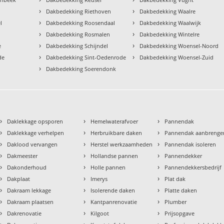
›
›
Dakbedekking Riethoven
Dakbedekking Waalre
›
›
l
Dakbedekking Roosendaal
Dakbedekking Waalwijk
›
›
Dakbedekking Rosmalen
Dakbedekking Wintelre
›
›
e
Dakbedekking Schijndel
Dakbedekking Woensel-Noord
›
›
de
Dakbedekking Sint-Oedenrode
Dakbedekking Woensel-Zuid
›
Dakbedekking Soerendonk
›
›
›
Daklekkage opsporen
Hemelwaterafvoer
Pannendak
›
›
›
Daklekkage verhelpen
Herbruikbare daken
Pannendak aanbrenge
›
›
›
Daklood vervangen
Herstel werkzaamheden
Pannendak isoleren
›
›
›
Dakmeester
Hollandse pannen
Pannendekker
›
›
›
Dakonderhoud
Holle pannen
Pannendekkersbedrijf
›
›
›
Dakplaat
Imerys
Plat dak
›
›
›
Dakraam lekkage
Isolerende daken
Platte daken
›
›
›
Dakraam plaatsen
Kantpanrenovatie
Plumber
›
›
›
Dakrenovatie
Kilgoot
Prijsopgave