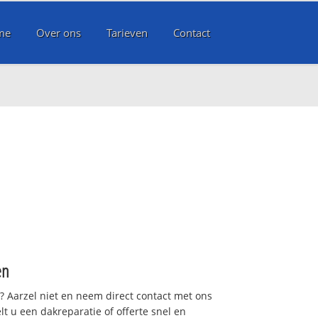
me
Over ons
Tarieven
Contact
en
t? Aarzel niet en neem direct contact met ons
lt u een dakreparatie of offerte snel en