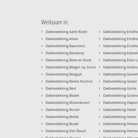
Werkzaam in:
›
›
Dakbedekking Aarle Rixtel
Dakbedekking Eindh
›
›
Dakbedekking Asten
Dakbedekking Eindho
›
›
Dakbedekking Baarschot
Dakbedekking Eindh
›
›
Dakbedekking Batadorp
Dakbedekking Esbee
›
›
Dakbedekking Beek en Donk
Dakbedekking Etten-
›
›
Dakbedekking Bergen op Zoom
Dakbedekking Geldr
›
›
Dakbedekking Bergeyk
Dakbedekking Gemer
›
›
Dakbedekking Berkel Enschot
Dakbedekking Gestel
›
›
Dakbedekking Best
Dakbedekking Goirle
›
›
Dakbedekking Bladel
Dakbedekking Groe
›
›
Dakbedekking Blixembosch
Dakbedekking Hapert
›
›
Dakbedekking Boxtel
Dakbedekking Hedel
›
›
Dakbedekking Breda
Dakbedekking Heeze
›
›
Dakbedekking Budel
Dakbedekking Heikan
›
›
Dakbedekking Den Bosch
Dakbedekking Helmo
›
›
Dakbedekking Deurne
Dakbedekking Hilvar