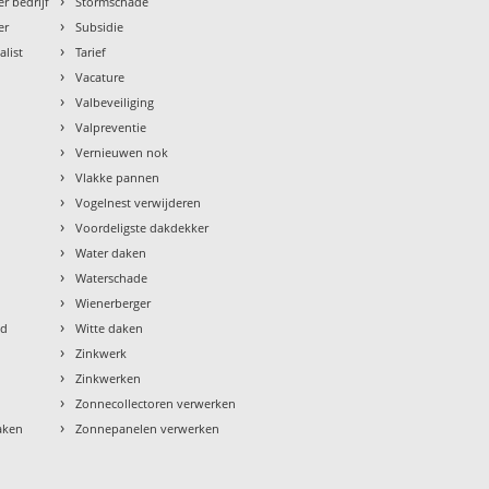
›
r bedrijf
Stormschade
›
er
Subsidie
›
alist
Tarief
›
Vacature
›
Valbeveiliging
›
Valpreventie
›
Vernieuwen nok
›
Vlakke pannen
›
Vogelnest verwijderen
›
Voordeligste dakdekker
›
Water daken
›
Waterschade
›
Wienerberger
›
ud
Witte daken
›
Zinkwerk
›
Zinkwerken
›
Zonnecollectoren verwerken
›
aken
Zonnepanelen verwerken