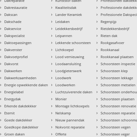
›
›
›
Dakreparatie
Kunststof daken
Professioneel dakdekke
›
›
›
Dakrestauratie
Kwaliteitsdak
Professionele dakdekk
›
›
›
Dakscan
Lander Keramiek
Professionele Dakspeci
›
›
›
Dakschade
Leidaken
Regenpijp
›
›
›
Dakservice
Leidekkersbedrijf
Rietdekkersbedrijf
›
›
›
Dakspecialist
Leipannen
Rieten dak
›
›
›
Daktoepassingen
Lekkende schoorsteen
Rookgasafvoer
›
›
›
Dakvenster
Lichtkoepel
Rookkanaal
›
›
›
Dakvoetprofiel
Lood vernieuwing
Rookkanaal plaatsen
›
›
›
Dakvorst
Loodaansluiting
Schoorsteen inspectie
›
›
›
Dakwerken
Loodgieterswerk
Schoorsteen klep
›
›
›
Dakwerkzaamheden
Loodwerk
Schoorsteen lekkage
›
›
›
Energie opwekkende daken
Loodwerken
Schoorsteen metselen
›
›
›
Energielabel
Luchtzuiverende daken
Schoorsteen onderho
›
›
›
Energydak
Monier
Schoorsteen plaatsen
›
›
›
Erkende dakdekkker
Montage lichtkoepels
Schoorsteen renovatie
›
›
›
Eternit
Nelskamp
Schoorsteen reparatie
›
›
›
Goede dakdekker
Nieuw pannendak
Schoorsteen schoonm
›
›
›
Goedkope dakdekker
Nokvorst reparatie
Schoorsteen vegen
›
›
›
Groen daken
Offerte
Schoorsteen veger