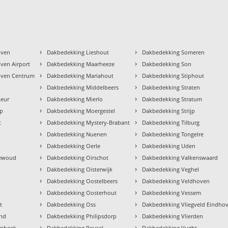
›
›
oven
Dakbedekking Lieshout
Dakbedekking Someren
›
›
ven Airport
Dakbedekking Maarheeze
Dakbedekking Son
›
›
oven Centrum
Dakbedekking Mariahout
Dakbedekking Stiphout
›
›
k
Dakbedekking Middelbeers
Dakbedekking Straten
›
›
Leur
Dakbedekking Mierlo
Dakbedekking Stratum
›
›
op
Dakbedekking Moergestel
Dakbedekking Strijp
›
›
t
Dakbedekking Mystery-Brabant
Dakbedekking Tilburg
›
›
Dakbedekking Nuenen
Dakbedekking Tongelre
›
›
Dakbedekking Oerle
Dakbedekking Uden
›
›
newoud
Dakbedekking Oirschot
Dakbedekking Valkenswaard
›
›
Dakbedekking Oisterwijk
Dakbedekking Veghel
›
›
Dakbedekking Oostelbeers
Dakbedekking Veldhoven
›
›
Dakbedekking Oosterhout
Dakbedekking Vessem
›
›
t
Dakbedekking Oss
Dakbedekking Vliegveld Eindho
›
›
nd
Dakbedekking Philipsdorp
Dakbedekking Vlierden
›
›
enbeek
Dakbedekking Reusel
Dakbedekking Vught