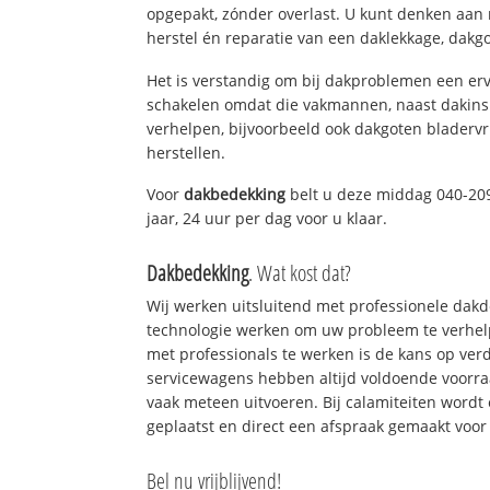
opgepakt, zónder overlast. U kunt denken aan
herstel én reparatie van een daklekkage, dakgo
Het is verstandig om bij dakproblemen een erv
schakelen omdat die vakmannen, naast dakins
verhelpen, bijvoorbeeld ook dakgoten bladerv
herstellen.
Voor
dakbedekking
belt u deze middag 040-209
jaar, 24 uur per dag voor u klaar.
Dakbedekking
. Wat kost dat?
Wij werken uitsluitend met professionele dak
technologie werken om uw probleem te verhelp
met professionals te werken is de kans op ve
servicewagens hebben altijd voldoende voorr
vaak meteen uitvoeren. Bij calamiteiten wordt
geplaatst en direct een afspraak gemaakt voor 
Bel nu vrijblijvend!