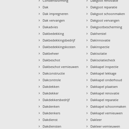
›
›
Condensvorming
Dakgoot renovatie
›
›
Dak
Dakgoot reparatie
›
›
Dak impregneren
Dakgoot schoonmaken
›
›
Dak vervangen
Dakgoot vervangen
›
›
Dakadvies
Dakgootbescherming
›
›
Dakbedekking
Dakherstel
›
›
Dakbedekkingsbedrijf
Dakinnovatie
›
›
Dakbedekkingskosten
Dakinspectie
›
›
Dakbeheer
Dakisolatie
›
›
Dakbeschot
Dakisolatiecheck
›
›
Dakbeschot vernieuwen
Dakkapel inspectie
›
›
Dakconstructie
Dakkapel lekkage
›
›
Dakcontrole
Dakkapel onderhoud
›
›
Dakdekken
Dakkapel plaatsen
›
›
Dakdekker
Dakkapel renovatie
›
›
Dakdekkersbedrijf
Dakkapel reparatie
›
›
Dakdenken
Dakkapel schoonmaken
›
›
Dakdenkers
Dakkapel vernieuwen
›
›
Dakdienst
Dakleer
›
›
Dakdiensten
Dakleer vernieuwen