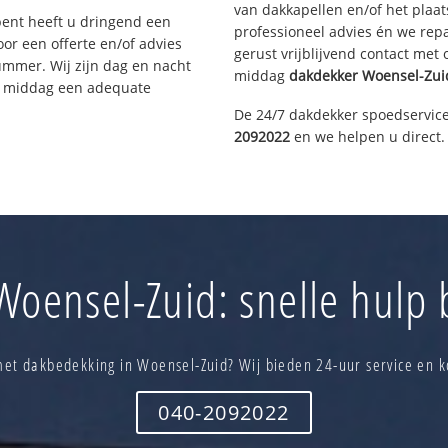
van dakkapellen en/of het plaat
bent heeft u dringend een
professioneel advies én we re
or een offerte en/of advies
gerust vrijblijvend contact met
ummer. Wij zijn dag en nacht
middag
dakdekker
Woensel-Zui
ze middag een adequate
De 24/7 dakdekker spoedservice
2092022
en we helpen u direct.
oensel-Zuid: snelle hulp 
met dakbedekking in Woensel-Zuid? Wij bieden 24-uur service en k
040-2092022