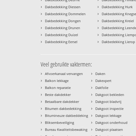
›
›
Dakbedekking Diessen
Dakbedekking Hurk
›
›
Dakbedekking Dommelen
Dakbedekking Knegse
›
›
Dakbedekking Dongen
Dakbedekking Kreiel
›
›
Dakbedekking Drunen
Dakbedekking Leend
›
›
Dakbedekking Duizel
Dakbedekking Liemp
›
›
Dakbedekking Eersel
Dakbedekking Lierop
Veel gebruikte vaktermen:
›
›
Afvoerkanaal vervangen
Daken
›
›
Balkon lekkage
Dakexpert
›
›
Balkon reparatie
Dakfolie
›
›
Beste dakdekker
Dakgoot bekleden
›
›
Betaalbare dakdekker
Dakgoot bladvrij
›
›
Bitumen dakbedekking
Dakgoot inspectie
›
›
Bitumineuze dakbeddeking
Dakgoot lekkage
›
›
Bliksembeveiliging
Dakgoot onderhoud
›
›
Bureau Kwaliteitsbewaking
Dakgoot plaatsen