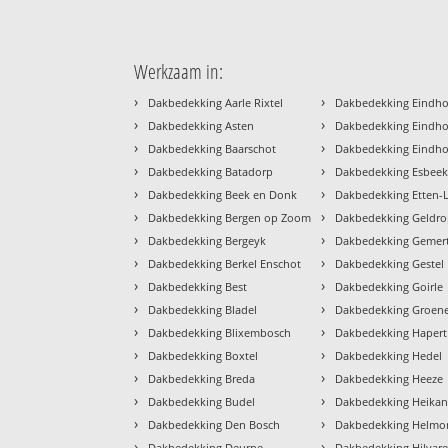
Werkzaam in:
›
›
Dakbedekking Aarle Rixtel
Dakbedekking Eindh
›
›
Dakbedekking Asten
Dakbedekking Eindho
›
›
Dakbedekking Baarschot
Dakbedekking Eindh
›
›
Dakbedekking Batadorp
Dakbedekking Esbee
›
›
Dakbedekking Beek en Donk
Dakbedekking Etten-
›
›
Dakbedekking Bergen op Zoom
Dakbedekking Geldr
›
›
Dakbedekking Bergeyk
Dakbedekking Gemer
›
›
Dakbedekking Berkel Enschot
Dakbedekking Gestel
›
›
Dakbedekking Best
Dakbedekking Goirle
›
›
Dakbedekking Bladel
Dakbedekking Groe
›
›
Dakbedekking Blixembosch
Dakbedekking Hapert
›
›
Dakbedekking Boxtel
Dakbedekking Hedel
›
›
Dakbedekking Breda
Dakbedekking Heeze
›
›
Dakbedekking Budel
Dakbedekking Heikan
›
›
Dakbedekking Den Bosch
Dakbedekking Helmo
›
›
Dakbedekking Deurne
Dakbedekking Hilvar