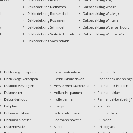
›
›
Dakbedekking Riethoven
Dakbedekking Waalre
›
›
l
Dakbedekking Roosendaal
Dakbedekking Waalwijk
›
›
Dakbedekking Rosmalen
Dakbedekking Wintelre
›
›
e
Dakbedekking Schijndel
Dakbedekking Woensel-Noord
›
›
de
Dakbedekking Sint-Oedenrode
Dakbedekking Woensel-Zuid
›
Dakbedekking Soerendonk
›
›
›
Daklekkage opsporen
Hemelwaterafvoer
Pannendak
›
›
›
Daklekkage verhelpen
Herbruikbare daken
Pannendak aanbrenge
›
›
›
Daklood vervangen
Herstel werkzaamheden
Pannendak isoleren
›
›
›
Dakmeester
Hollandse pannen
Pannendekker
›
›
›
Dakonderhoud
Holle pannen
Pannendekkersbedrijf
›
›
›
Dakplaat
Imerys
Plat dak
›
›
›
Dakraam lekkage
Isolerende daken
Platte daken
›
›
›
Dakraam plaatsen
Kantpanrenovatie
Plumber
›
›
›
Dakrenovatie
Kilgoot
Prijsopgave