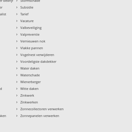
›
r bedrijf
Stormschade
›
er
Subsidie
›
alist
Tarief
›
Vacature
›
Valbeveiliging
›
Valpreventie
›
Vernieuwen nok
›
Vlakke pannen
›
Vogelnest verwijderen
›
Voordeligste dakdekker
›
Water daken
›
Waterschade
›
Wienerberger
›
ud
Witte daken
›
Zinkwerk
›
Zinkwerken
›
Zonnecollectoren verwerken
›
aken
Zonnepanelen verwerken