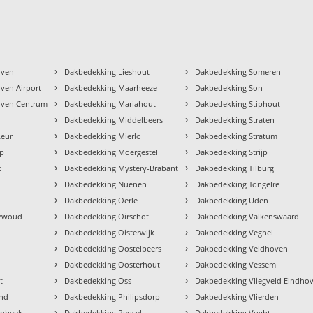
›
›
oven
Dakbedekking Lieshout
Dakbedekking Someren
›
›
ven Airport
Dakbedekking Maarheeze
Dakbedekking Son
›
›
oven Centrum
Dakbedekking Mariahout
Dakbedekking Stiphout
›
›
k
Dakbedekking Middelbeers
Dakbedekking Straten
›
›
Leur
Dakbedekking Mierlo
Dakbedekking Stratum
›
›
op
Dakbedekking Moergestel
Dakbedekking Strijp
›
›
t
Dakbedekking Mystery-Brabant
Dakbedekking Tilburg
›
›
Dakbedekking Nuenen
Dakbedekking Tongelre
›
›
Dakbedekking Oerle
Dakbedekking Uden
›
›
newoud
Dakbedekking Oirschot
Dakbedekking Valkenswaard
›
›
Dakbedekking Oisterwijk
Dakbedekking Veghel
›
›
Dakbedekking Oostelbeers
Dakbedekking Veldhoven
›
›
Dakbedekking Oosterhout
Dakbedekking Vessem
›
›
t
Dakbedekking Oss
Dakbedekking Vliegveld Eindho
›
›
nd
Dakbedekking Philipsdorp
Dakbedekking Vlierden
›
›
enbeek
Dakbedekking Reusel
Dakbedekking Vught