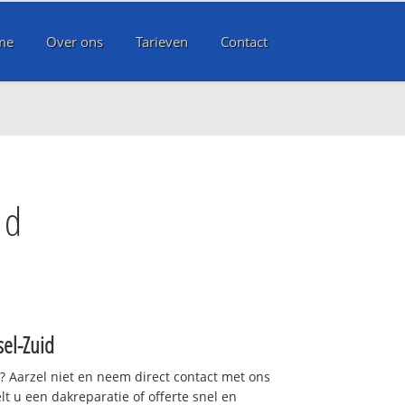
me
Over ons
Tarieven
Contact
id
el-Zuid
t? Aarzel niet en neem direct contact met ons
lt u een dakreparatie of offerte snel en