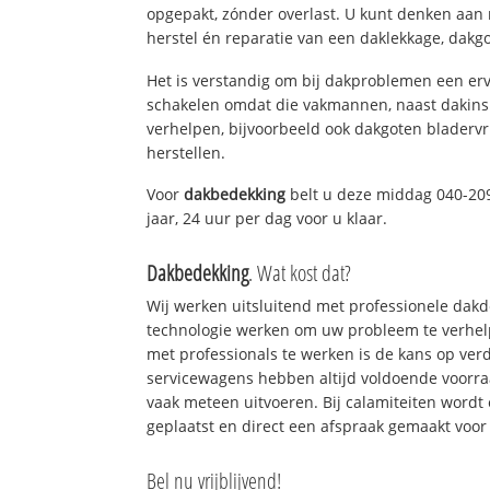
opgepakt, zónder overlast. U kunt denken aan
herstel én reparatie van een daklekkage, dakgo
Het is verstandig om bij dakproblemen een erv
schakelen omdat die vakmannen, naast dakins
verhelpen, bijvoorbeeld ook dakgoten bladerv
herstellen.
Voor
dakbedekking
belt u deze middag 040-209
jaar, 24 uur per dag voor u klaar.
Dakbedekking
. Wat kost dat?
Wij werken uitsluitend met professionele dak
technologie werken om uw probleem te verhelp
met professionals te werken is de kans op ve
servicewagens hebben altijd voldoende voorr
vaak meteen uitvoeren. Bij calamiteiten wordt
geplaatst en direct een afspraak gemaakt voor 
Bel nu vrijblijvend!