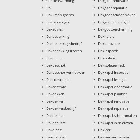
›
›
Condensvorming
Dakgoot renovatie
›
›
Dak
Dakgoot reparatie
›
›
Dak impregneren
Dakgoot schoonmaken
›
›
Dak vervangen
Dakgoot vervangen
›
›
Dakadvies
Dakgootbescherming
›
›
Dakbedekking
Dakherstel
›
›
Dakbedekkingsbedrijf
Dakinnovatie
›
›
Dakbedekkingskosten
Dakinspectie
›
›
Dakbeheer
Dakisolatie
›
›
Dakbeschot
Dakisolatiecheck
›
›
Dakbeschot vernieuwen
Dakkapel inspectie
›
›
Dakconstructie
Dakkapel lekkage
›
›
Dakcontrole
Dakkapel onderhoud
›
›
Dakdekken
Dakkapel plaatsen
›
›
Dakdekker
Dakkapel renovatie
›
›
Dakdekkersbedrijf
Dakkapel reparatie
›
›
Dakdenken
Dakkapel schoonmaken
›
›
Dakdenkers
Dakkapel vernieuwen
›
›
Dakdienst
Dakleer
›
›
Dakdiensten
Dakleer vernieuwen