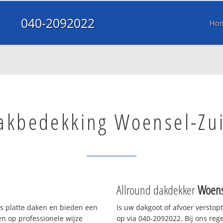
040-2092022
Ho
akbedekking Woensel-Zu
Allround dakdekker
Woens
ls platte daken en bieden een
Is uw dakgoot of afvoer verstop
n op professionele wijze
op via 040-2092022. Bij ons rege