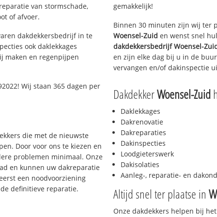
 reparatie van stormschade,
gemakkelijk!
ot of afvoer.
Binnen 30 minuten zijn wij ter 
aren dakdekkersbedrijf in te
Woensel-Zuid
en wenst snel hul
pecties ook daklekkages
dakdekkersbedrijf
Woensel-Zui
rij maken en regenpijpen
en zijn elke dag bij u in de bu
vervangen en/of dakinspectie ui
2022! Wij staan 365 dagen per
Dakdekker
Woensel-Zuid
h
Daklekkages
Dakrenovatie
Dakreparaties
dekkers die met de nieuwste
Dakinspecties
en. Door voor ons te kiezen en
Loodgieterswerk
rdere problemen minimaal. Onze
Dakisolaties
aad en kunnen uw dakreparatie
Aanleg-, reparatie- en dako
 eerst een noodvoorziening
de definitieve reparatie.
Altijd snel ter plaatse in
W
Onze dakdekkers helpen bij het