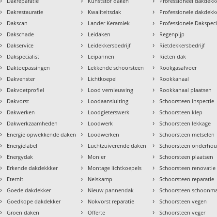
›
›
›
Dakreparatie
Kunststof daken
Professioneel dakdekke
›
›
›
Dakrestauratie
Kwaliteitsdak
Professionele dakdekk
›
›
›
Dakscan
Lander Keramiek
Professionele Dakspeci
›
›
›
Dakschade
Leidaken
Regenpijp
›
›
›
Dakservice
Leidekkersbedrijf
Rietdekkersbedrijf
›
›
›
Dakspecialist
Leipannen
Rieten dak
›
›
›
Daktoepassingen
Lekkende schoorsteen
Rookgasafvoer
›
›
›
Dakvenster
Lichtkoepel
Rookkanaal
›
›
›
Dakvoetprofiel
Lood vernieuwing
Rookkanaal plaatsen
›
›
›
Dakvorst
Loodaansluiting
Schoorsteen inspectie
›
›
›
Dakwerken
Loodgieterswerk
Schoorsteen klep
›
›
›
Dakwerkzaamheden
Loodwerk
Schoorsteen lekkage
›
›
›
Energie opwekkende daken
Loodwerken
Schoorsteen metselen
›
›
›
Energielabel
Luchtzuiverende daken
Schoorsteen onderho
›
›
›
Energydak
Monier
Schoorsteen plaatsen
›
›
›
Erkende dakdekkker
Montage lichtkoepels
Schoorsteen renovatie
›
›
›
Eternit
Nelskamp
Schoorsteen reparatie
›
›
›
Goede dakdekker
Nieuw pannendak
Schoorsteen schoonm
›
›
›
Goedkope dakdekker
Nokvorst reparatie
Schoorsteen vegen
›
›
›
Groen daken
Offerte
Schoorsteen veger