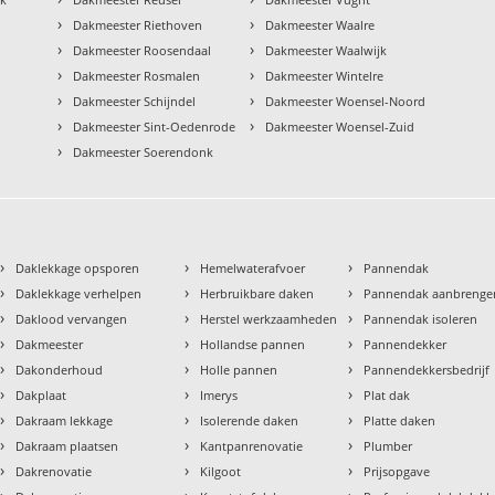
›
›
Dakmeester Riethoven
Dakmeester Waalre
›
›
Dakmeester Roosendaal
Dakmeester Waalwijk
›
›
Dakmeester Rosmalen
Dakmeester Wintelre
›
›
Dakmeester Schijndel
Dakmeester Woensel-Noord
›
›
Dakmeester Sint-Oedenrode
Dakmeester Woensel-Zuid
›
Dakmeester Soerendonk
›
›
›
Daklekkage opsporen
Hemelwaterafvoer
Pannendak
›
›
›
Daklekkage verhelpen
Herbruikbare daken
Pannendak aanbrenge
›
›
›
Daklood vervangen
Herstel werkzaamheden
Pannendak isoleren
›
›
›
Dakmeester
Hollandse pannen
Pannendekker
›
›
›
Dakonderhoud
Holle pannen
Pannendekkersbedrijf
›
›
›
Dakplaat
Imerys
Plat dak
›
›
›
Dakraam lekkage
Isolerende daken
Platte daken
›
›
›
Dakraam plaatsen
Kantpanrenovatie
Plumber
›
›
›
Dakrenovatie
Kilgoot
Prijsopgave