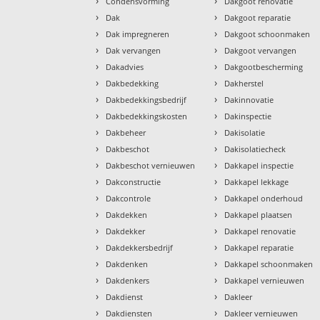
›
›
Condensvorming
Dakgoot renovatie
›
›
Dak
Dakgoot reparatie
›
›
Dak impregneren
Dakgoot schoonmaken
›
›
Dak vervangen
Dakgoot vervangen
›
›
Dakadvies
Dakgootbescherming
›
›
Dakbedekking
Dakherstel
›
›
Dakbedekkingsbedrijf
Dakinnovatie
›
›
Dakbedekkingskosten
Dakinspectie
›
›
Dakbeheer
Dakisolatie
›
›
Dakbeschot
Dakisolatiecheck
›
›
Dakbeschot vernieuwen
Dakkapel inspectie
›
›
Dakconstructie
Dakkapel lekkage
›
›
Dakcontrole
Dakkapel onderhoud
›
›
Dakdekken
Dakkapel plaatsen
›
›
Dakdekker
Dakkapel renovatie
›
›
Dakdekkersbedrijf
Dakkapel reparatie
›
›
Dakdenken
Dakkapel schoonmaken
›
›
Dakdenkers
Dakkapel vernieuwen
›
›
Dakdienst
Dakleer
›
›
Dakdiensten
Dakleer vernieuwen