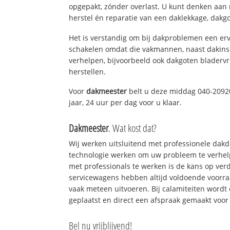
opgepakt, zónder overlast. U kunt denken aan
herstel én reparatie van een daklekkage, dakgo
Het is verstandig om bij dakproblemen een erv
schakelen omdat die vakmannen, naast dakins
verhelpen, bijvoorbeeld ook dakgoten bladerv
herstellen.
Voor
dakmeester
belt u deze middag 040-20920
jaar, 24 uur per dag voor u klaar.
Dakmeester
. Wat kost dat?
Wij werken uitsluitend met professionele dak
technologie werken om uw probleem te verhelp
met professionals te werken is de kans op ve
servicewagens hebben altijd voldoende voorr
vaak meteen uitvoeren. Bij calamiteiten wordt
geplaatst en direct een afspraak gemaakt voor 
Bel nu vrijblijvend!