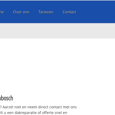
me
Over ons
Tarieven
Contact
mbosch
t? Aarzel niet en neem direct contact met ons
lt u een dakreparatie of offerte snel en