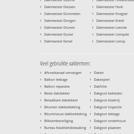
›
›
Dakmeester Diessen
Dakmeester Hurk
›
›
Dakmeester Dommelen
Dakmeester Knegsel
›
›
Dakmeester Dongen
Dakmeester Kreiel
›
›
Dakmeester Drunen
Dakmeester Leende
›
›
Dakmeester Duizel
Dakmeester Liempde
›
›
Dakmeester Eersel
Dakmeester Lierop
Veel gebruikte vaktermen:
›
›
Afvoerkanaal vervangen
Daken
›
›
Balkon lekkage
Dakexpert
›
›
Balkon reparatie
Dakfolie
›
›
Beste dakdekker
Dakgoot bekleden
›
›
Betaalbare dakdekker
Dakgoot bladvrij
›
›
Bitumen dakbedekking
Dakgoot inspectie
›
›
Bitumineuze dakbeddeking
Dakgoot lekkage
›
›
Bliksembeveiliging
Dakgoot onderhoud
›
›
Bureau Kwaliteitsbewaking
Dakgoot plaatsen