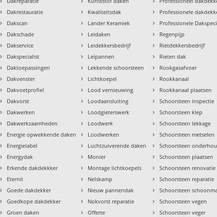
›
›
›
Dakreparatie
Kunststof daken
Professioneel dakdekke
›
›
›
Dakrestauratie
Kwaliteitsdak
Professionele dakdekk
›
›
›
Dakscan
Lander Keramiek
Professionele Dakspeci
›
›
›
Dakschade
Leidaken
Regenpijp
›
›
›
Dakservice
Leidekkersbedrijf
Rietdekkersbedrijf
›
›
›
Dakspecialist
Leipannen
Rieten dak
›
›
›
Daktoepassingen
Lekkende schoorsteen
Rookgasafvoer
›
›
›
Dakvenster
Lichtkoepel
Rookkanaal
›
›
›
Dakvoetprofiel
Lood vernieuwing
Rookkanaal plaatsen
›
›
›
Dakvorst
Loodaansluiting
Schoorsteen inspectie
›
›
›
Dakwerken
Loodgieterswerk
Schoorsteen klep
›
›
›
Dakwerkzaamheden
Loodwerk
Schoorsteen lekkage
›
›
›
Energie opwekkende daken
Loodwerken
Schoorsteen metselen
›
›
›
Energielabel
Luchtzuiverende daken
Schoorsteen onderho
›
›
›
Energydak
Monier
Schoorsteen plaatsen
›
›
›
Erkende dakdekkker
Montage lichtkoepels
Schoorsteen renovatie
›
›
›
Eternit
Nelskamp
Schoorsteen reparatie
›
›
›
Goede dakdekker
Nieuw pannendak
Schoorsteen schoonm
›
›
›
Goedkope dakdekker
Nokvorst reparatie
Schoorsteen vegen
›
›
›
Groen daken
Offerte
Schoorsteen veger