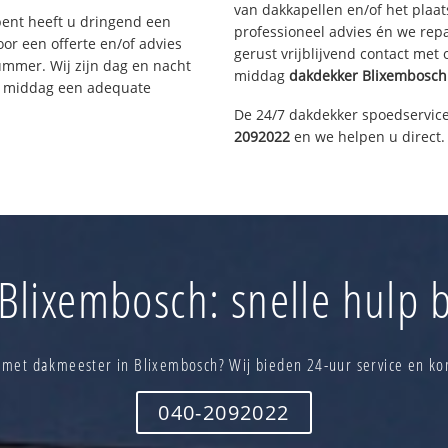
van dakkapellen en/of het plaat
bent heeft u dringend een
professioneel advies én we re
or een offerte en/of advies
gerust vrijblijvend contact met
ummer. Wij zijn dag en nacht
middag
dakdekker
Blixembosch
ze middag een adequate
De 24/7 dakdekker spoedservice
2092022
en we helpen u direct.
Blixembosch: snelle hulp b
 met dakmeester in Blixembosch? Wij bieden 24-uur service en ko
040-2092022