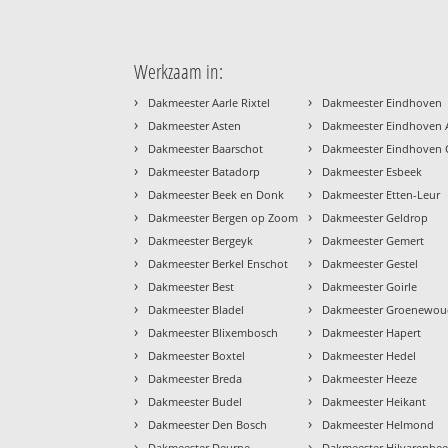
Werkzaam in:
›
›
Dakmeester Aarle Rixtel
Dakmeester Eindhoven
›
›
Dakmeester Asten
Dakmeester Eindhoven A
›
›
Dakmeester Baarschot
Dakmeester Eindhoven
›
›
Dakmeester Batadorp
Dakmeester Esbeek
›
›
Dakmeester Beek en Donk
Dakmeester Etten-Leur
›
›
Dakmeester Bergen op Zoom
Dakmeester Geldrop
›
›
Dakmeester Bergeyk
Dakmeester Gemert
›
›
Dakmeester Berkel Enschot
Dakmeester Gestel
›
›
Dakmeester Best
Dakmeester Goirle
›
›
Dakmeester Bladel
Dakmeester Groenewo
›
›
Dakmeester Blixembosch
Dakmeester Hapert
›
›
Dakmeester Boxtel
Dakmeester Hedel
›
›
Dakmeester Breda
Dakmeester Heeze
›
›
Dakmeester Budel
Dakmeester Heikant
›
›
Dakmeester Den Bosch
Dakmeester Helmond
›
›
Dakmeester Deurne
Dakmeester Hilvarenbe