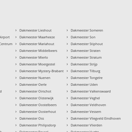
›
›
Dakmeester Lieshout
Dakmeester Someren
›
›
irport
Dakmeester Maarheeze
Dakmeester Son
›
›
 Centrum
Dakmeester Mariahout
Dakmeester Stiphout
›
›
Dakmeester Middelbeers
Dakmeester Straten
›
›
Dakmeester Mierlo
Dakmeester Stratum
›
›
Dakmeester Moergestel
Dakmeester Strijp
›
›
Dakmeester Mystery-Brabant
Dakmeester Tilburg
›
›
Dakmeester Nuenen
Dakmeester Tongelre
›
›
Dakmeester Oerle
Dakmeester Uden
›
›
ud
Dakmeester Oirschot
Dakmeester Valkenswaard
›
›
Dakmeester Oisterwijk
Dakmeester Veghel
›
›
Dakmeester Oostelbeers
Dakmeester Veldhoven
›
›
Dakmeester Oosterhout
Dakmeester Vessem
›
›
Dakmeester Oss
Dakmeester Vliegveld Eindhoven
›
›
Dakmeester Philipsdorp
Dakmeester Vlierden
›
›
ek
Dakmeester Reusel
Dakmeester Vught