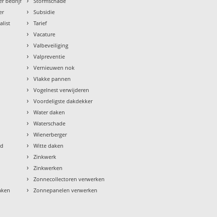
›
r bedrijf
Stormschade
›
er
Subsidie
›
alist
Tarief
›
Vacature
›
Valbeveiliging
›
Valpreventie
›
Vernieuwen nok
›
Vlakke pannen
›
Vogelnest verwijderen
›
Voordeligste dakdekker
›
Water daken
›
Waterschade
›
Wienerberger
›
ud
Witte daken
›
Zinkwerk
›
Zinkwerken
›
Zonnecollectoren verwerken
›
aken
Zonnepanelen verwerken