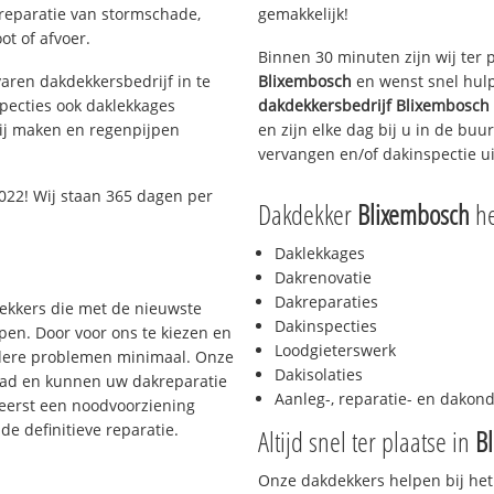
 reparatie van stormschade,
gemakkelijk!
ot of afvoer.
Binnen 30 minuten zijn wij ter 
aren dakdekkersbedrijf in te
Blixembosch
en wenst snel hulp
pecties ook daklekkages
dakdekkersbedrijf
Blixembosch
rij maken en regenpijpen
en zijn elke dag bij u in de bu
vervangen en/of dakinspectie ui
22! Wij staan 365 dagen per
Dakdekker
Blixembosch
he
Daklekkages
Dakrenovatie
Dakreparaties
dekkers die met de nieuwste
Dakinspecties
en. Door voor ons te kiezen en
Loodgieterswerk
rdere problemen minimaal. Onze
Dakisolaties
aad en kunnen uw dakreparatie
Aanleg-, reparatie- en dako
 eerst een noodvoorziening
de definitieve reparatie.
Altijd snel ter plaatse in
B
Onze dakdekkers helpen bij het