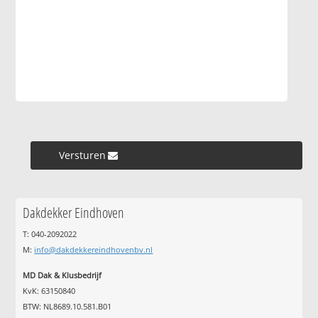
Versturen »
Dakdekker Eindhoven
T: 040-2092022
M:
info@dakdekkereindhovenbv.nl
MD Dak & Klusbedrijf
KvK: 63150840
BTW: NL8689.10.581.B01