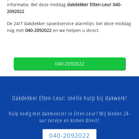
informatie. Bel deze middag
dakdekker
Etten-Leur
040-
2092022
De 24/7 dakdekker spoedservice alarmlijn; bel deze middag
nog met
040-2092022
en we helpen u direct.
040-2092022
Dakdekker Etten-Leur: snelle hulp bij dakwerk!
Hulp nodig met dakmeester in Etten-Leur? Wij bieden 24-
uur service en komen direct!
040-2092022