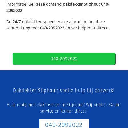
informatie. Bel deze ochtend
dakdekker
Stiphout
040-
2092022
De 24/7 dakdekker spoedservice alarmlijn; bel deze
ochtend nog met
040-2092022
en we helpen u direct.
040-2092022
Dakdekker Stiphout: snelle hulp bij dakwerk!
Hulp nodig met dakmeester in Stiphout? Wij bieden 24-uur
service en komen direct!
040-2092022