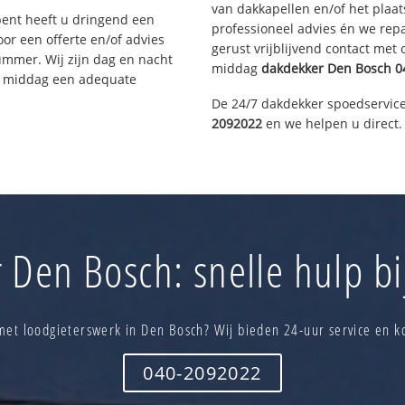
van dakkapellen en/of het plaat
bent heeft u dringend een
professioneel advies én we re
or een offerte en/of advies
gerust vrijblijvend contact met
ummer. Wij zijn dag en nacht
middag
dakdekker
Den Bosch
0
ze middag een adequate
De 24/7 dakdekker spoedservice
2092022
en we helpen u direct.
 Den Bosch: snelle hulp bi
met loodgieterswerk in Den Bosch? Wij bieden 24-uur service en k
040-2092022