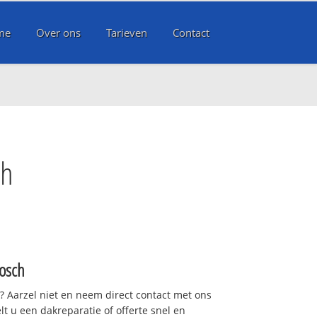
me
Over ons
Tarieven
Contact
ch
osch
t? Aarzel niet en neem direct contact met ons
lt u een dakreparatie of offerte snel en