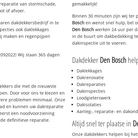
 reparatie van stormschade,
gemakkelijk!
ot of afvoer.
Binnen 30 minuten zijn wij ter 
aren dakdekkersbedrijf in te
Bosch
en wenst snel hulp, bel 
pecties ook daklekkages
Den Bosch
werken 24 uur per da
rij maken en regenpijpen
in de buurt om dakbedekking te
dakinspectie uit te voeren.
2092022! Wij staan 365 dagen
Dakdekker
Den Bosch
help
Daklekkages
Dakrenovatie
Dakreparaties
dekkers die met de nieuwste
Dakinspecties
en. Door voor ons te kiezen en
Loodgieterswerk
rdere problemen minimaal. Onze
Dakisolaties
aad en kunnen uw dakreparatie
Aanleg-, reparatie- en dako
 eerst een noodvoorziening
de definitieve reparatie.
Altijd snel ter plaatse in
D
Onze dakdekkers helpen bij het