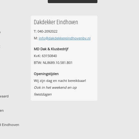
Dakdekker Eindhoven
T: 040-2092022
n
M:
info@dakdekkereindhovenbv.nl
t
MD Dak & Klusbedrijf
KvK: 63150840
BTW: NL8689.10.581.B01
Openingstijden
Wij zijn dag en nacht bereikbaar!
e
Ook in het weekend en op
feestdagen
waard
ven
ld Eindhoven