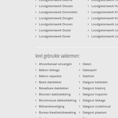
›
›
Loodgieterswerk Diessen
Loodgieterswerk H
›
›
Loodgieterswerk Dommelen
Loodgieterswerk K
›
›
Loodgieterswerk Dongen
Loodgieterswerk Kr
›
›
Loodgieterswerk Drunen
Loodgieterswerk L
›
›
Loodgieterswerk Duizel
Loodgieterswerk L
›
›
Loodgieterswerk Eersel
Loodgieterswerk Li
Veel gebruikte vaktermen:
›
›
Afvoerkanaal vervangen
Daken
›
›
Balkon lekkage
Dakexpert
›
›
Balkon reparatie
Dakfolie
›
›
Beste dakdekker
Dakgoot bekleden
›
›
Betaalbare dakdekker
Dakgoot bladvrij
›
›
Bitumen dakbedekking
Dakgoot inspectie
›
›
Bitumineuze dakbeddeking
Dakgoot lekkage
›
›
Bliksembeveiliging
Dakgoot onderhoud
›
›
Bureau Kwaliteitsbewaking
Dakgoot plaatsen