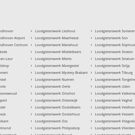
›
›
indhoven
Loodgieterswerk Lieshout
Loodgieterswerk Somere
›
›
ndhoven Airport
Loodgieterswerk Maarheeze
Loodgieterswerk Son
›
›
indhoven Centrum
Loodgieterswerk Mariahout
Loodgieterswerk Stiphou
›
›
sbeek
Loodgieterswerk Middelbeers
Loodgieterswerk Straten
›
›
ten-Leur
Loodgieterswerk Mierlo
Loodgieterswerk Stratum
›
›
eldrop
Loodgieterswerk Moergestel
Loodgieterswerk Strijp
›
›
emert
Loodgieterswerk Mystery-Brabant
Loodgieterswerk Tilburg
›
›
stel
Loodgieterswerk Nuenen
Loodgieterswerk Tongelr
›
›
irle
Loodgieterswerk Oerle
Loodgieterswerk Uden
›
›
Groenewoud
Loodgieterswerk Oirschot
Loodgieterswerk Valkens
›
›
apert
Loodgieterswerk Oisterwijk
Loodgieterswerk Veghel
›
›
edel
Loodgieterswerk Oostelbeers
Loodgieterswerk Veldho
›
›
eeze
Loodgieterswerk Oosterhout
Loodgieterswerk Vessem
›
›
eikant
Loodgieterswerk Oss
Loodgieterswerk Vliegve
›
›
Helmond
Loodgieterswerk Philipsdorp
Loodgieterswerk Vlierden
›
›
ilvarenbeek
Loodgieterswerk Reusel
Loodgieterswerk Vught