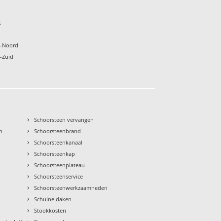
k
l-Noord
-Zuid
›
Schoorsteen vervangen
›
n
Schoorsteenbrand
›
Schoorsteenkanaal
›
Schoorsteenkap
›
Schoorsteenplateau
›
Schoorsteenservice
›
Schoorsteenwerkzaamheden
›
Schuine daken
›
Stookkosten