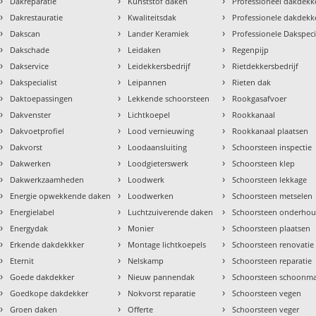
›
›
›
Dakreparatie
Kunststof daken
Professioneel dakdekke
›
›
›
Dakrestauratie
Kwaliteitsdak
Professionele dakdekk
›
›
›
Dakscan
Lander Keramiek
Professionele Dakspeci
›
›
›
Dakschade
Leidaken
Regenpijp
›
›
›
Dakservice
Leidekkersbedrijf
Rietdekkersbedrijf
›
›
›
Dakspecialist
Leipannen
Rieten dak
›
›
›
Daktoepassingen
Lekkende schoorsteen
Rookgasafvoer
›
›
›
Dakvenster
Lichtkoepel
Rookkanaal
›
›
›
Dakvoetprofiel
Lood vernieuwing
Rookkanaal plaatsen
›
›
›
Dakvorst
Loodaansluiting
Schoorsteen inspectie
›
›
›
Dakwerken
Loodgieterswerk
Schoorsteen klep
›
›
›
Dakwerkzaamheden
Loodwerk
Schoorsteen lekkage
›
›
›
Energie opwekkende daken
Loodwerken
Schoorsteen metselen
›
›
›
Energielabel
Luchtzuiverende daken
Schoorsteen onderho
›
›
›
Energydak
Monier
Schoorsteen plaatsen
›
›
›
Erkende dakdekkker
Montage lichtkoepels
Schoorsteen renovatie
›
›
›
Eternit
Nelskamp
Schoorsteen reparatie
›
›
›
Goede dakdekker
Nieuw pannendak
Schoorsteen schoonm
›
›
›
Goedkope dakdekker
Nokvorst reparatie
Schoorsteen vegen
›
›
›
Groen daken
Offerte
Schoorsteen veger