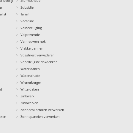
›
r bedrijf
Stormschade
›
er
Subsidie
›
alist
Tarief
›
Vacature
›
Valbeveiliging
›
Valpreventie
›
Vernieuwen nok
›
Vlakke pannen
›
Vogelnest verwijderen
›
Voordeligste dakdekker
›
Water daken
›
Waterschade
›
Wienerberger
›
ud
Witte daken
›
Zinkwerk
›
Zinkwerken
›
Zonnecollectoren verwerken
›
aken
Zonnepanelen verwerken