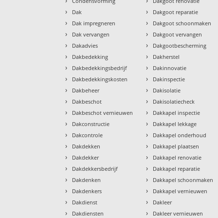
›
›
Condensvorming
Dakgoot renovatie
›
›
Dak
Dakgoot reparatie
›
›
Dak impregneren
Dakgoot schoonmaken
›
›
Dak vervangen
Dakgoot vervangen
›
›
Dakadvies
Dakgootbescherming
›
›
Dakbedekking
Dakherstel
›
›
Dakbedekkingsbedrijf
Dakinnovatie
›
›
Dakbedekkingskosten
Dakinspectie
›
›
Dakbeheer
Dakisolatie
›
›
Dakbeschot
Dakisolatiecheck
›
›
Dakbeschot vernieuwen
Dakkapel inspectie
›
›
Dakconstructie
Dakkapel lekkage
›
›
Dakcontrole
Dakkapel onderhoud
›
›
Dakdekken
Dakkapel plaatsen
›
›
Dakdekker
Dakkapel renovatie
›
›
Dakdekkersbedrijf
Dakkapel reparatie
›
›
Dakdenken
Dakkapel schoonmaken
›
›
Dakdenkers
Dakkapel vernieuwen
›
›
Dakdienst
Dakleer
›
›
Dakdiensten
Dakleer vernieuwen