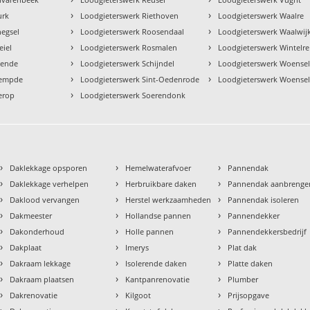
›
›
urk
Loodgieterswerk Riethoven
Loodgieterswerk Waalre
›
›
negsel
Loodgieterswerk Roosendaal
Loodgieterswerk Waalwij
›
›
eiel
Loodgieterswerk Rosmalen
Loodgieterswerk Wintelre
›
›
eende
Loodgieterswerk Schijndel
Loodgieterswerk Woense
›
›
iempde
Loodgieterswerk Sint-Oedenrode
Loodgieterswerk Woensel
›
erop
Loodgieterswerk Soerendonk
›
›
›
Daklekkage opsporen
Hemelwaterafvoer
Pannendak
›
›
›
Daklekkage verhelpen
Herbruikbare daken
Pannendak aanbrenge
›
›
›
Daklood vervangen
Herstel werkzaamheden
Pannendak isoleren
›
›
›
Dakmeester
Hollandse pannen
Pannendekker
›
›
›
Dakonderhoud
Holle pannen
Pannendekkersbedrijf
›
›
›
Dakplaat
Imerys
Plat dak
›
›
›
Dakraam lekkage
Isolerende daken
Platte daken
›
›
›
Dakraam plaatsen
Kantpanrenovatie
Plumber
›
›
›
Dakrenovatie
Kilgoot
Prijsopgave