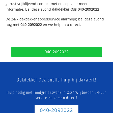
gerust vrijblijvend contact met ons op voor meer
informatie. Bel deze avond
dakdekker
Oss
040-2092022
De 24/7 dakdekker spoedservice alarmlijn; bel deze avond
nog met
040-2092022
en we helpen u direct.
040-2092022
Dakdekker Oss: snelle hulp bij dakwerk!
Hulp nodig met loodgieterswerk in Oss? Wij bieden 24-uur
service en komen direct!
040-2092022