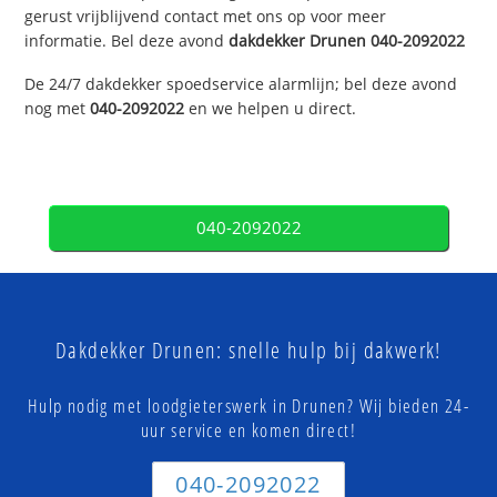
gerust vrijblijvend contact met ons op voor meer
informatie. Bel deze avond
dakdekker
Drunen
040-2092022
De 24/7 dakdekker spoedservice alarmlijn; bel deze avond
nog met
040-2092022
en we helpen u direct.
040-2092022
Dakdekker Drunen: snelle hulp bij dakwerk!
Hulp nodig met loodgieterswerk in Drunen? Wij bieden 24-
uur service en komen direct!
040-2092022