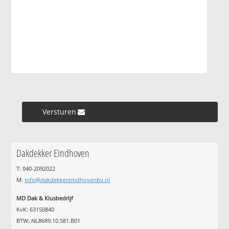
Versturen »
Dakdekker Eindhoven
T: 040-2092022
M:
info@dakdekkereindhovenbv.nl
MD Dak & Klusbedrijf
KvK: 63150840
BTW: NL8689.10.581.B01