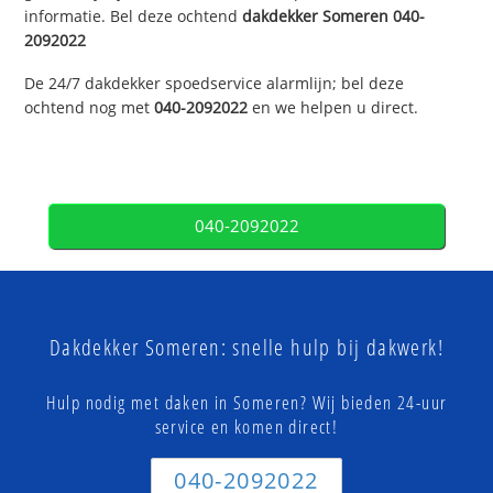
informatie. Bel deze ochtend
dakdekker
Someren
040-
2092022
De 24/7 dakdekker spoedservice alarmlijn; bel deze
ochtend nog met
040-2092022
en we helpen u direct.
040-2092022
Dakdekker Someren: snelle hulp bij dakwerk!
Hulp nodig met daken in Someren? Wij bieden 24-uur
service en komen direct!
040-2092022