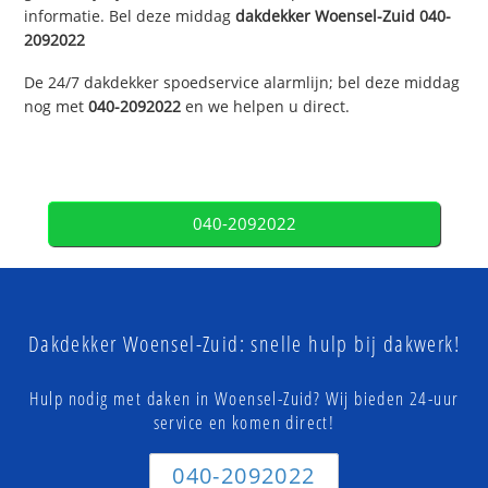
informatie. Bel deze middag
dakdekker
Woensel-Zuid
040-
2092022
De 24/7 dakdekker spoedservice alarmlijn; bel deze middag
nog met
040-2092022
en we helpen u direct.
040-2092022
Dakdekker Woensel-Zuid: snelle hulp bij dakwerk!
Hulp nodig met daken in Woensel-Zuid? Wij bieden 24-uur
service en komen direct!
040-2092022