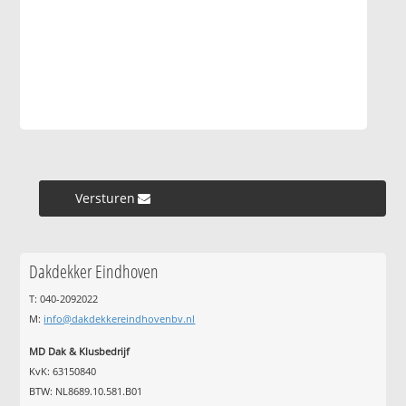
Versturen »
Dakdekker Eindhoven
T: 040-2092022
M:
info@dakdekkereindhovenbv.nl
MD Dak & Klusbedrijf
KvK: 63150840
BTW: NL8689.10.581.B01