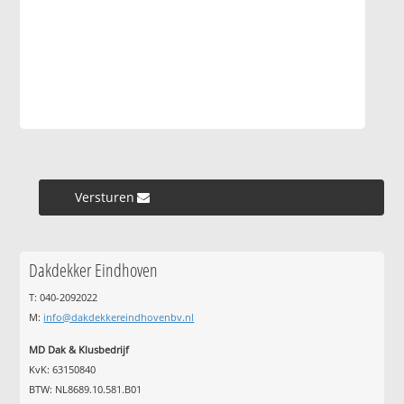
Versturen »
Dakdekker Eindhoven
T: 040-2092022
M:
info@dakdekkereindhovenbv.nl
MD Dak & Klusbedrijf
KvK: 63150840
BTW: NL8689.10.581.B01