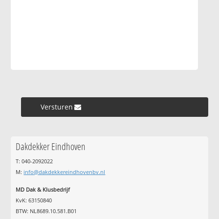
Versturen »
Dakdekker Eindhoven
T: 040-2092022
M:
info@dakdekkereindhovenbv.nl
MD Dak & Klusbedrijf
KvK: 63150840
BTW: NL8689.10.581.B01