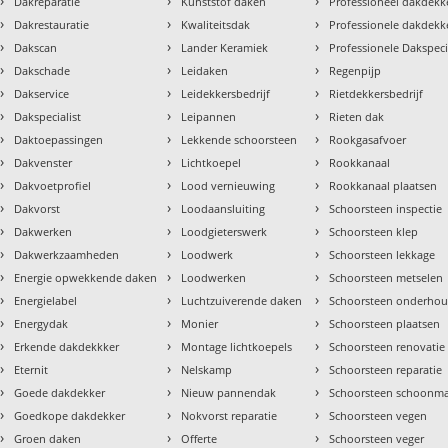
›
›
›
Dakreparatie
Kunststof daken
Professioneel dakdekke
›
›
›
Dakrestauratie
Kwaliteitsdak
Professionele dakdekk
›
›
›
Dakscan
Lander Keramiek
Professionele Dakspeci
›
›
›
Dakschade
Leidaken
Regenpijp
›
›
›
Dakservice
Leidekkersbedrijf
Rietdekkersbedrijf
›
›
›
Dakspecialist
Leipannen
Rieten dak
›
›
›
Daktoepassingen
Lekkende schoorsteen
Rookgasafvoer
›
›
›
Dakvenster
Lichtkoepel
Rookkanaal
›
›
›
Dakvoetprofiel
Lood vernieuwing
Rookkanaal plaatsen
›
›
›
Dakvorst
Loodaansluiting
Schoorsteen inspectie
›
›
›
Dakwerken
Loodgieterswerk
Schoorsteen klep
›
›
›
Dakwerkzaamheden
Loodwerk
Schoorsteen lekkage
›
›
›
Energie opwekkende daken
Loodwerken
Schoorsteen metselen
›
›
›
Energielabel
Luchtzuiverende daken
Schoorsteen onderho
›
›
›
Energydak
Monier
Schoorsteen plaatsen
›
›
›
Erkende dakdekkker
Montage lichtkoepels
Schoorsteen renovatie
›
›
›
Eternit
Nelskamp
Schoorsteen reparatie
›
›
›
Goede dakdekker
Nieuw pannendak
Schoorsteen schoonm
›
›
›
Goedkope dakdekker
Nokvorst reparatie
Schoorsteen vegen
›
›
›
Groen daken
Offerte
Schoorsteen veger