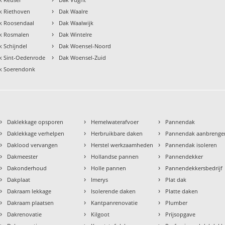
›
k Riethoven
Dak Waalre
›
k Roosendaal
Dak Waalwijk
›
k Rosmalen
Dak Wintelre
›
k Schijndel
Dak Woensel-Noord
›
k Sint-Oedenrode
Dak Woensel-Zuid
k Soerendonk
›
›
›
Daklekkage opsporen
Hemelwaterafvoer
Pannendak
›
›
›
Daklekkage verhelpen
Herbruikbare daken
Pannendak aanbrenge
›
›
›
Daklood vervangen
Herstel werkzaamheden
Pannendak isoleren
›
›
›
Dakmeester
Hollandse pannen
Pannendekker
›
›
›
Dakonderhoud
Holle pannen
Pannendekkersbedrijf
›
›
›
Dakplaat
Imerys
Plat dak
›
›
›
Dakraam lekkage
Isolerende daken
Platte daken
›
›
›
Dakraam plaatsen
Kantpanrenovatie
Plumber
›
›
›
Dakrenovatie
Kilgoot
Prijsopgave