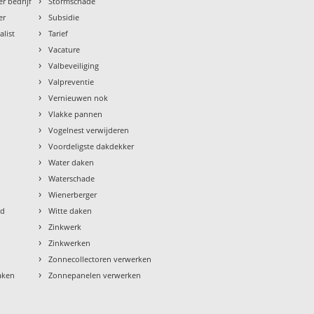
›
r bedrijf
Stormschade
›
er
Subsidie
›
alist
Tarief
›
Vacature
›
Valbeveiliging
›
Valpreventie
›
Vernieuwen nok
›
Vlakke pannen
›
Vogelnest verwijderen
›
Voordeligste dakdekker
›
Water daken
›
Waterschade
›
Wienerberger
›
ud
Witte daken
›
Zinkwerk
›
Zinkwerken
›
Zonnecollectoren verwerken
›
aken
Zonnepanelen verwerken