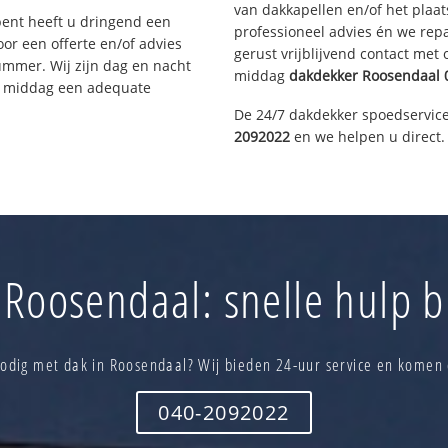
van dakkapellen en/of het plaat
bent heeft u dringend een
professioneel advies én we re
or een offerte en/of advies
gerust vrijblijvend contact met
ummer. Wij zijn dag en nacht
middag
dakdekker
Roosendaal
ze middag een adequate
De 24/7 dakdekker spoedservice
2092022
en we helpen u direct.
Roosendaal: snelle hulp b
odig met dak in Roosendaal? Wij bieden 24-uur service en komen 
040-2092022