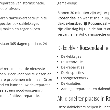
 reparatie van stormschade,
gemakkelijk!
ot of afvoer.
Binnen 30 minuten zijn wij ter 
aren dakdekkersbedrijf in te
Roosendaal
en wenst snel hulp,
pecties ook daklekkages
dakdekkersbedrijf
Roosendaal
w
rij maken en regenpijpen
zijn elke dag bij u in de buurt
vervangen en/of dakinspectie ui
staan 365 dagen per jaar, 24
Dakdekker
Roosendaal
hel
Daklekkages
Dakrenovatie
Dakreparaties
dekkers die met de nieuwste
Dakinspecties
en. Door voor ons te kiezen en
Loodgieterswerk
rdere problemen minimaal. Onze
Dakisolaties
aad en kunnen uw dakreparatie
Aanleg-, reparatie- en dako
 eerst een noodvoorziening
de definitieve reparatie.
Altijd snel ter plaatse in
R
Onze dakdekkers helpen bij het