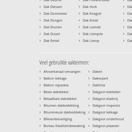
›
›
›
Dak Diessen
Dak Hurk
Da
›
›
›
Dak Dommelen
Dak Knegsel
Da
›
›
›
Dak Dongen
Dak Kreiel
Da
›
›
›
Dak Drunen
Dak Leende
Da
›
›
›
Dak Duizel
Dak Liempde
Da
›
›
›
Dak Eersel
Dak Lierop
Da
Veel gebruikte vaktermen:
›
›
Afvoerkanaal vervangen
Daken
›
›
Balkon lekkage
Dakexpert
›
›
Balkon reparatie
Dakfolie
›
›
Beste dakdekker
Dakgoot bekleden
›
›
Betaalbare dakdekker
Dakgoot bladvrij
›
›
Bitumen dakbedekking
Dakgoot inspectie
›
›
Bitumineuze dakbeddeking
Dakgoot lekkage
›
›
Bliksembeveiliging
Dakgoot onderhoud
›
›
Bureau Kwaliteitsbewaking
Dakgoot plaatsen