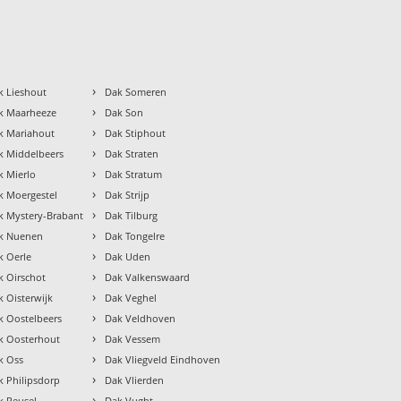
›
k Lieshout
Dak Someren
›
k Maarheeze
Dak Son
›
k Mariahout
Dak Stiphout
›
k Middelbeers
Dak Straten
›
k Mierlo
Dak Stratum
›
k Moergestel
Dak Strijp
›
k Mystery-Brabant
Dak Tilburg
›
k Nuenen
Dak Tongelre
›
k Oerle
Dak Uden
›
k Oirschot
Dak Valkenswaard
›
k Oisterwijk
Dak Veghel
›
k Oostelbeers
Dak Veldhoven
›
k Oosterhout
Dak Vessem
›
k Oss
Dak Vliegveld Eindhoven
›
k Philipsdorp
Dak Vlierden
›
k Reusel
Dak Vught