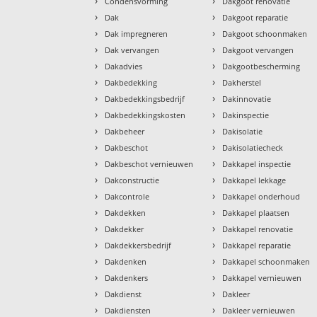
›
›
Condensvorming
Dakgoot renovatie
›
›
Dak
Dakgoot reparatie
›
›
Dak impregneren
Dakgoot schoonmaken
›
›
Dak vervangen
Dakgoot vervangen
›
›
Dakadvies
Dakgootbescherming
›
›
Dakbedekking
Dakherstel
›
›
Dakbedekkingsbedrijf
Dakinnovatie
›
›
Dakbedekkingskosten
Dakinspectie
›
›
Dakbeheer
Dakisolatie
›
›
Dakbeschot
Dakisolatiecheck
›
›
Dakbeschot vernieuwen
Dakkapel inspectie
›
›
Dakconstructie
Dakkapel lekkage
›
›
Dakcontrole
Dakkapel onderhoud
›
›
Dakdekken
Dakkapel plaatsen
›
›
Dakdekker
Dakkapel renovatie
›
›
Dakdekkersbedrijf
Dakkapel reparatie
›
›
Dakdenken
Dakkapel schoonmaken
›
›
Dakdenkers
Dakkapel vernieuwen
›
›
Dakdienst
Dakleer
›
›
Dakdiensten
Dakleer vernieuwen