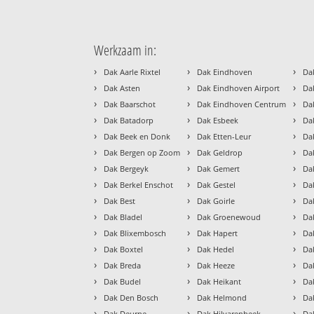
Werkzaam in:
›
›
›
Dak Aarle Rixtel
Dak Eindhoven
Da
›
›
›
Dak Asten
Dak Eindhoven Airport
Da
›
›
›
Dak Baarschot
Dak Eindhoven Centrum
Da
›
›
›
Dak Batadorp
Dak Esbeek
Da
›
›
›
Dak Beek en Donk
Dak Etten-Leur
Da
›
›
›
Dak Bergen op Zoom
Dak Geldrop
Da
›
›
›
Dak Bergeyk
Dak Gemert
Da
›
›
›
Dak Berkel Enschot
Dak Gestel
Da
›
›
›
Dak Best
Dak Goirle
Da
›
›
›
Dak Bladel
Dak Groenewoud
Da
›
›
›
Dak Blixembosch
Dak Hapert
Da
›
›
›
Dak Boxtel
Dak Hedel
Da
›
›
›
Dak Breda
Dak Heeze
Da
›
›
›
Dak Budel
Dak Heikant
Da
›
›
›
Dak Den Bosch
Dak Helmond
Da
›
›
›
Dak Deurne
Dak Hilvarenbeek
Da