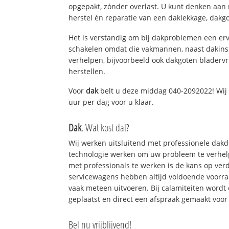
opgepakt, zónder overlast. U kunt denken aan
herstel én reparatie van een daklekkage, dakgo
Het is verstandig om bij dakproblemen een erv
schakelen omdat die vakmannen, naast dakins
verhelpen, bijvoorbeeld ook dakgoten bladerv
herstellen.
Voor
dak
belt u deze middag 040-2092022! Wij 
uur per dag voor u klaar.
Dak
. Wat kost dat?
Wij werken uitsluitend met professionele dak
technologie werken om uw probleem te verhelp
met professionals te werken is de kans op ve
servicewagens hebben altijd voldoende voorr
vaak meteen uitvoeren. Bij calamiteiten wordt
geplaatst en direct een afspraak gemaakt voor 
Bel nu vrijblijvend!