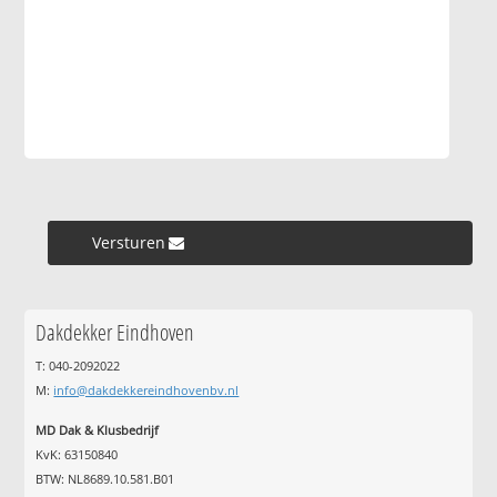
Versturen »
Dakdekker Eindhoven
T: 040-2092022
M:
info@dakdekkereindhovenbv.nl
MD Dak & Klusbedrijf
KvK: 63150840
BTW: NL8689.10.581.B01