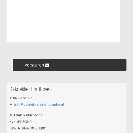
Versturen »
Dakdekker Eindhoven
T: 040-2092022
M:
info@dakdekkereindhovenbv.nl
MD Dak & Klusbedrijf
KvK: 63150840
BTW: NL8689.10.581.B01