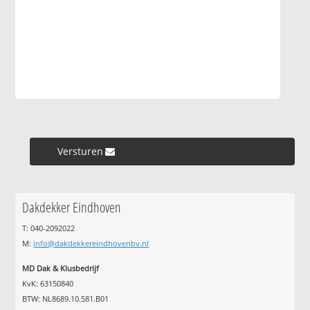
Versturen »
Dakdekker Eindhoven
T: 040-2092022
M:
info@dakdekkereindhovenbv.nl
MD Dak & Klusbedrijf
KvK: 63150840
BTW: NL8689.10.581.B01