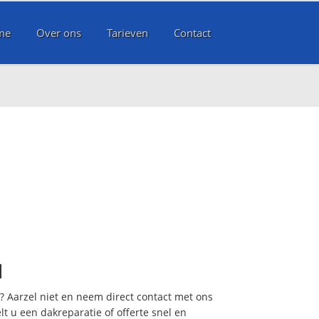
me
Over ons
Tarieven
Contact
l
t? Aarzel niet en neem direct contact met ons
lt u een dakreparatie of offerte snel en