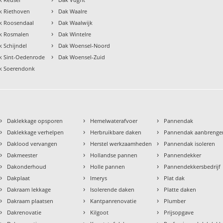
›
k Riethoven
Dak Waalre
›
k Roosendaal
Dak Waalwijk
›
k Rosmalen
Dak Wintelre
›
k Schijndel
Dak Woensel-Noord
›
k Sint-Oedenrode
Dak Woensel-Zuid
k Soerendonk
›
›
›
Daklekkage opsporen
Hemelwaterafvoer
Pannendak
›
›
›
Daklekkage verhelpen
Herbruikbare daken
Pannendak aanbrenge
›
›
›
Daklood vervangen
Herstel werkzaamheden
Pannendak isoleren
›
›
›
Dakmeester
Hollandse pannen
Pannendekker
›
›
›
Dakonderhoud
Holle pannen
Pannendekkersbedrijf
›
›
›
Dakplaat
Imerys
Plat dak
›
›
›
Dakraam lekkage
Isolerende daken
Platte daken
›
›
›
Dakraam plaatsen
Kantpanrenovatie
Plumber
›
›
›
Dakrenovatie
Kilgoot
Prijsopgave