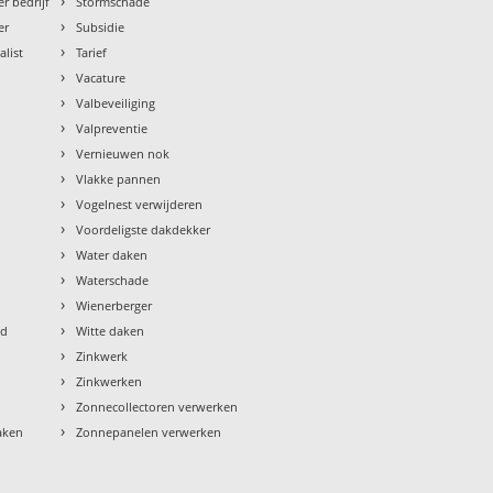
›
r bedrijf
Stormschade
›
er
Subsidie
›
alist
Tarief
›
Vacature
›
Valbeveiliging
›
Valpreventie
›
Vernieuwen nok
›
Vlakke pannen
›
Vogelnest verwijderen
›
Voordeligste dakdekker
›
Water daken
›
Waterschade
›
Wienerberger
›
ud
Witte daken
›
Zinkwerk
›
Zinkwerken
›
Zonnecollectoren verwerken
›
aken
Zonnepanelen verwerken