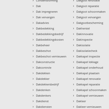
›
›
Condensvorming
Dakgoot renovatie
›
›
Dak
Dakgoot reparatie
›
›
Dak impregneren
Dakgoot schoonmaken
›
›
Dak vervangen
Dakgoot vervangen
›
›
Dakadvies
Dakgootbescherming
›
›
Dakbedekking
Dakherstel
›
›
Dakbedekkingsbedrijf
Dakinnovatie
›
›
Dakbedekkingskosten
Dakinspectie
›
›
Dakbeheer
Dakisolatie
›
›
Dakbeschot
Dakisolatiecheck
›
›
Dakbeschot vernieuwen
Dakkapel inspectie
›
›
Dakconstructie
Dakkapel lekkage
›
›
Dakcontrole
Dakkapel onderhoud
›
›
Dakdekken
Dakkapel plaatsen
›
›
Dakdekker
Dakkapel renovatie
›
›
Dakdekkersbedrijf
Dakkapel reparatie
›
›
Dakdenken
Dakkapel schoonmaken
›
›
Dakdenkers
Dakkapel vernieuwen
›
›
Dakdienst
Dakleer
›
›
Dakdiensten
Dakleer vernieuwen