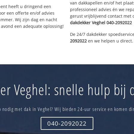
van dakkapellen en/of het plaat
bent heeft u dringend een
professioneel advies én we re
or een offerte en/of advies
gerust vrijblijvend contact met
ummer. Wij zijn dag en nacht
dakdekker
Veghel
040-2092022
e avond een adequate oplossing!
De 24/7 dakdekker spoedservice
2092022
en we helpen u direct.
r Veghel: snelle hulp bij
p nodig met dak in Veghel? Wij bieden 24-uur service en komen dir
040-2092022