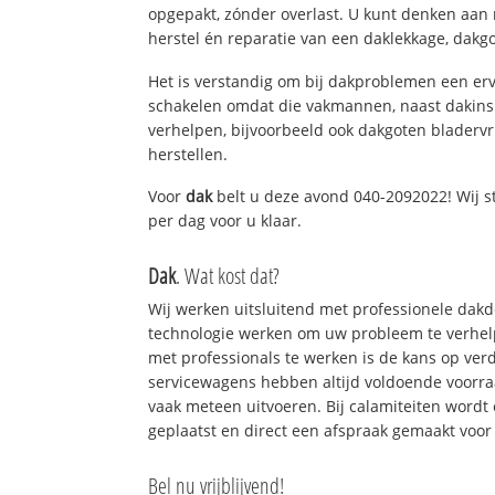
opgepakt, zónder overlast. U kunt denken aan
herstel én reparatie van een daklekkage, dakgo
Het is verstandig om bij dakproblemen een erv
schakelen omdat die vakmannen, naast dakins
verhelpen, bijvoorbeeld ook dakgoten bladerv
herstellen.
Voor
dak
belt u deze avond 040-2092022! Wij s
per dag voor u klaar.
Dak
. Wat kost dat?
Wij werken uitsluitend met professionele dak
technologie werken om uw probleem te verhelp
met professionals te werken is de kans op ve
servicewagens hebben altijd voldoende voorr
vaak meteen uitvoeren. Bij calamiteiten wordt
geplaatst en direct een afspraak gemaakt voor 
Bel nu vrijblijvend!