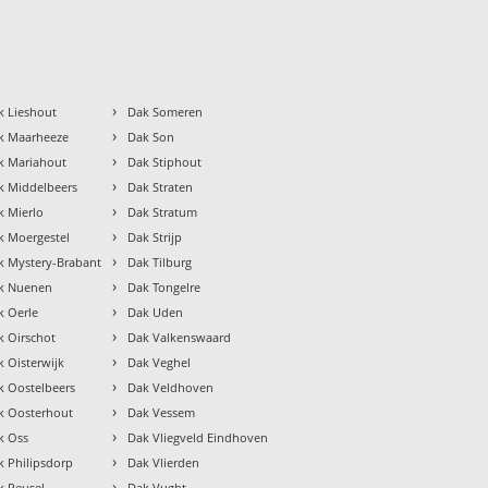
›
k Lieshout
Dak Someren
›
k Maarheeze
Dak Son
›
k Mariahout
Dak Stiphout
›
k Middelbeers
Dak Straten
›
k Mierlo
Dak Stratum
›
k Moergestel
Dak Strijp
›
k Mystery-Brabant
Dak Tilburg
›
k Nuenen
Dak Tongelre
›
k Oerle
Dak Uden
›
k Oirschot
Dak Valkenswaard
›
k Oisterwijk
Dak Veghel
›
k Oostelbeers
Dak Veldhoven
›
k Oosterhout
Dak Vessem
›
k Oss
Dak Vliegveld Eindhoven
›
k Philipsdorp
Dak Vlierden
›
k Reusel
Dak Vught