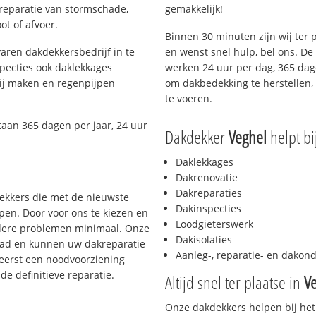
 reparatie van stormschade,
gemakkelijk!
ot of afvoer.
Binnen 30 minuten zijn wij ter 
aren dakdekkersbedrijf in te
en wenst snel hulp, bel ons. D
pecties ook daklekkages
werken 24 uur per dag, 365 dage
rij maken en regenpijpen
om dakbedekking te herstellen, 
te voeren.
taan 365 dagen per jaar, 24 uur
Dakdekker
Veghel
helpt bi
Daklekkages
Dakrenovatie
Dakreparaties
dekkers die met de nieuwste
Dakinspecties
en. Door voor ons te kiezen en
Loodgieterswerk
rdere problemen minimaal. Onze
Dakisolaties
aad en kunnen uw dakreparatie
Aanleg-, reparatie- en dako
 eerst een noodvoorziening
de definitieve reparatie.
Altijd snel ter plaatse in
V
Onze dakdekkers helpen bij het