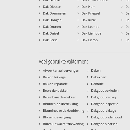
›
›
›
Dak Diessen
Dak Hurk
Da
›
›
›
Dak Dommelen
Dak Knegsel
Da
›
›
›
Dak Dongen
Dak Kreiel
Da
›
›
›
Dak Drunen
Dak Leende
Da
›
›
›
Dak Duizel
Dak Liempde
Da
›
›
›
Dak Eersel
Dak Lierop
Da
Veel gebruikte vaktermen:
›
›
Afvoerkanaal vervangen
Daken
›
›
Balkon lekkage
Dakexpert
›
›
Balkon reparatie
Dakfolie
›
›
Beste dakdekker
Dakgoot bekleden
›
›
Betaalbare dakdekker
Dakgoot bladvrij
›
›
Bitumen dakbedekking
Dakgoot inspectie
›
›
Bitumineuze dakbeddeking
Dakgoot lekkage
›
›
Bliksembeveiliging
Dakgoot onderhoud
›
›
Bureau Kwaliteitsbewaking
Dakgoot plaatsen