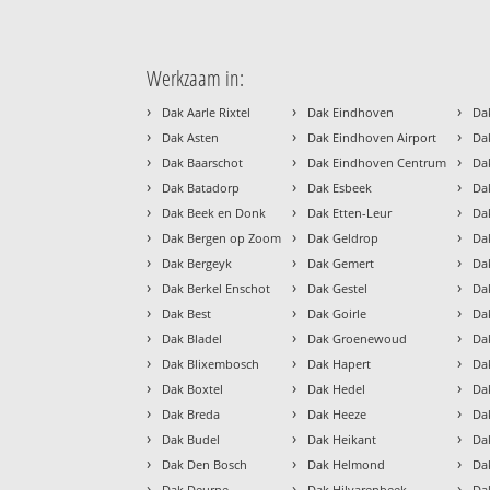
Werkzaam in:
›
›
›
Dak Aarle Rixtel
Dak Eindhoven
Da
›
›
›
Dak Asten
Dak Eindhoven Airport
Da
›
›
›
Dak Baarschot
Dak Eindhoven Centrum
Da
›
›
›
Dak Batadorp
Dak Esbeek
Da
›
›
›
Dak Beek en Donk
Dak Etten-Leur
Da
›
›
›
Dak Bergen op Zoom
Dak Geldrop
Da
›
›
›
Dak Bergeyk
Dak Gemert
Da
›
›
›
Dak Berkel Enschot
Dak Gestel
Da
›
›
›
Dak Best
Dak Goirle
Da
›
›
›
Dak Bladel
Dak Groenewoud
Da
›
›
›
Dak Blixembosch
Dak Hapert
Da
›
›
›
Dak Boxtel
Dak Hedel
Da
›
›
›
Dak Breda
Dak Heeze
Da
›
›
›
Dak Budel
Dak Heikant
Da
›
›
›
Dak Den Bosch
Dak Helmond
Da
›
›
›
Dak Deurne
Dak Hilvarenbeek
Da