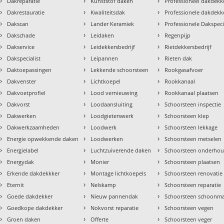
›
›
›
Dakreparatie
Kunststof daken
Professioneel dakdekke
›
›
›
Dakrestauratie
Kwaliteitsdak
Professionele dakdekk
›
›
›
Dakscan
Lander Keramiek
Professionele Dakspeci
›
›
›
Dakschade
Leidaken
Regenpijp
›
›
›
Dakservice
Leidekkersbedrijf
Rietdekkersbedrijf
›
›
›
Dakspecialist
Leipannen
Rieten dak
›
›
›
Daktoepassingen
Lekkende schoorsteen
Rookgasafvoer
›
›
›
Dakvenster
Lichtkoepel
Rookkanaal
›
›
›
Dakvoetprofiel
Lood vernieuwing
Rookkanaal plaatsen
›
›
›
Dakvorst
Loodaansluiting
Schoorsteen inspectie
›
›
›
Dakwerken
Loodgieterswerk
Schoorsteen klep
›
›
›
Dakwerkzaamheden
Loodwerk
Schoorsteen lekkage
›
›
›
Energie opwekkende daken
Loodwerken
Schoorsteen metselen
›
›
›
Energielabel
Luchtzuiverende daken
Schoorsteen onderho
›
›
›
Energydak
Monier
Schoorsteen plaatsen
›
›
›
Erkende dakdekkker
Montage lichtkoepels
Schoorsteen renovatie
›
›
›
Eternit
Nelskamp
Schoorsteen reparatie
›
›
›
Goede dakdekker
Nieuw pannendak
Schoorsteen schoonm
›
›
›
Goedkope dakdekker
Nokvorst reparatie
Schoorsteen vegen
›
›
›
Groen daken
Offerte
Schoorsteen veger