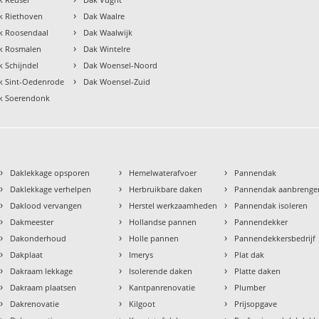
›
k Riethoven
Dak Waalre
›
k Roosendaal
Dak Waalwijk
›
k Rosmalen
Dak Wintelre
›
k Schijndel
Dak Woensel-Noord
›
k Sint-Oedenrode
Dak Woensel-Zuid
k Soerendonk
›
›
›
Daklekkage opsporen
Hemelwaterafvoer
Pannendak
›
›
›
Daklekkage verhelpen
Herbruikbare daken
Pannendak aanbrenge
›
›
›
Daklood vervangen
Herstel werkzaamheden
Pannendak isoleren
›
›
›
Dakmeester
Hollandse pannen
Pannendekker
›
›
›
Dakonderhoud
Holle pannen
Pannendekkersbedrijf
›
›
›
Dakplaat
Imerys
Plat dak
›
›
›
Dakraam lekkage
Isolerende daken
Platte daken
›
›
›
Dakraam plaatsen
Kantpanrenovatie
Plumber
›
›
›
Dakrenovatie
Kilgoot
Prijsopgave