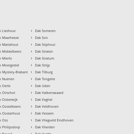
›
k Lieshout
Dak Someren
›
k Maarheeze
Dak Son
›
k Mariahout
Dak Stiphout
›
k Middelbeers
Dak Straten
›
k Mierlo
Dak Stratum
›
k Moergestel
Dak Strijp
›
k Mystery-Brabant
Dak Tilburg
›
k Nuenen
Dak Tongelre
›
k Oerle
Dak Uden
›
k Oirschot
Dak Valkenswaard
›
k Oisterwijk
Dak Veghel
›
k Oostelbeers
Dak Veldhoven
›
k Oosterhout
Dak Vessem
›
k Oss
Dak Vliegveld Eindhoven
›
k Philipsdorp
Dak Vlierden
›
k Reusel
Dak Vught