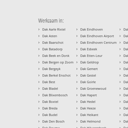
Werkzaam in:
›
›
›
Dak Aarle Rixtel
Dak Eindhoven
Da
›
›
›
Dak Asten
Dak Eindhoven Airport
Da
›
›
›
Dak Baarschot
Dak Eindhoven Centrum
Da
›
›
›
Dak Batadorp
Dak Esbeek
Da
›
›
›
Dak Beek en Donk
Dak Etten-Leur
Da
›
›
›
Dak Bergen op Zoom
Dak Geldrop
Da
›
›
›
Dak Bergeyk
Dak Gemert
Da
›
›
›
Dak Berkel Enschot
Dak Gestel
Da
›
›
›
Dak Best
Dak Goirle
Da
›
›
›
Dak Bladel
Dak Groenewoud
Da
›
›
›
Dak Blixembosch
Dak Hapert
Da
›
›
›
Dak Boxtel
Dak Hedel
Da
›
›
›
Dak Breda
Dak Heeze
Da
›
›
›
Dak Budel
Dak Heikant
Da
›
›
›
Dak Den Bosch
Dak Helmond
Da
›
›
›
Dak Deurne
Dak Hilvarenbeek
Da