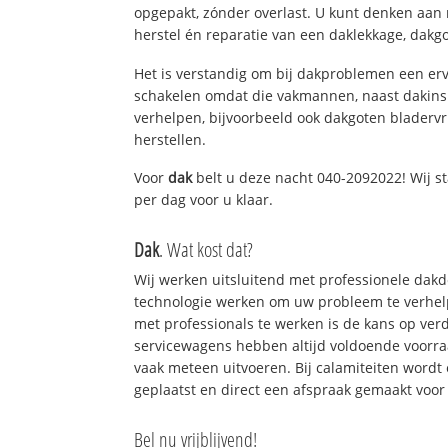
opgepakt, zónder overlast. U kunt denken aan
herstel én reparatie van een daklekkage, dakgo
Het is verstandig om bij dakproblemen een erv
schakelen omdat die vakmannen, naast dakins
verhelpen, bijvoorbeeld ook dakgoten bladerv
herstellen.
Voor
dak
belt u deze nacht 040-2092022! Wij st
per dag voor u klaar.
Dak
. Wat kost dat?
Wij werken uitsluitend met professionele dak
technologie werken om uw probleem te verhelp
met professionals te werken is de kans op ve
servicewagens hebben altijd voldoende voorr
vaak meteen uitvoeren. Bij calamiteiten wordt
geplaatst en direct een afspraak gemaakt voor 
Bel nu vrijblijvend!