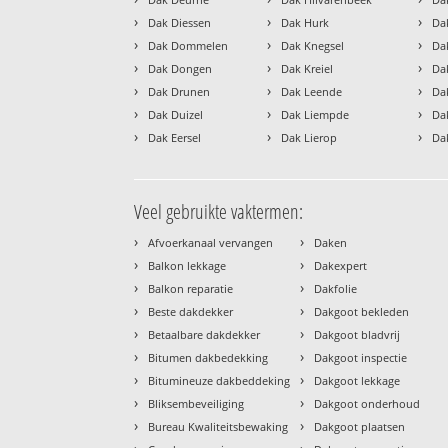
›
›
›
Dak Diessen
Dak Hurk
Da
›
›
›
Dak Dommelen
Dak Knegsel
Da
›
›
›
Dak Dongen
Dak Kreiel
Da
›
›
›
Dak Drunen
Dak Leende
Da
›
›
›
Dak Duizel
Dak Liempde
Da
›
›
›
Dak Eersel
Dak Lierop
Da
Veel gebruikte vaktermen:
›
›
Afvoerkanaal vervangen
Daken
›
›
Balkon lekkage
Dakexpert
›
›
Balkon reparatie
Dakfolie
›
›
Beste dakdekker
Dakgoot bekleden
›
›
Betaalbare dakdekker
Dakgoot bladvrij
›
›
Bitumen dakbedekking
Dakgoot inspectie
›
›
Bitumineuze dakbeddeking
Dakgoot lekkage
›
›
Bliksembeveiliging
Dakgoot onderhoud
›
›
Bureau Kwaliteitsbewaking
Dakgoot plaatsen