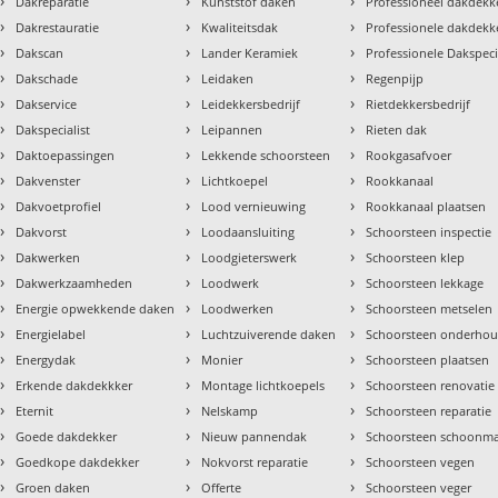
›
›
›
Dakreparatie
Kunststof daken
Professioneel dakdekke
›
›
›
Dakrestauratie
Kwaliteitsdak
Professionele dakdekk
›
›
›
Dakscan
Lander Keramiek
Professionele Dakspeci
›
›
›
Dakschade
Leidaken
Regenpijp
›
›
›
Dakservice
Leidekkersbedrijf
Rietdekkersbedrijf
›
›
›
Dakspecialist
Leipannen
Rieten dak
›
›
›
Daktoepassingen
Lekkende schoorsteen
Rookgasafvoer
›
›
›
Dakvenster
Lichtkoepel
Rookkanaal
›
›
›
Dakvoetprofiel
Lood vernieuwing
Rookkanaal plaatsen
›
›
›
Dakvorst
Loodaansluiting
Schoorsteen inspectie
›
›
›
Dakwerken
Loodgieterswerk
Schoorsteen klep
›
›
›
Dakwerkzaamheden
Loodwerk
Schoorsteen lekkage
›
›
›
Energie opwekkende daken
Loodwerken
Schoorsteen metselen
›
›
›
Energielabel
Luchtzuiverende daken
Schoorsteen onderho
›
›
›
Energydak
Monier
Schoorsteen plaatsen
›
›
›
Erkende dakdekkker
Montage lichtkoepels
Schoorsteen renovatie
›
›
›
Eternit
Nelskamp
Schoorsteen reparatie
›
›
›
Goede dakdekker
Nieuw pannendak
Schoorsteen schoonm
›
›
›
Goedkope dakdekker
Nokvorst reparatie
Schoorsteen vegen
›
›
›
Groen daken
Offerte
Schoorsteen veger