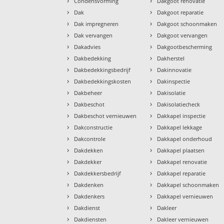
›
›
Condensvorming
Dakgoot renovatie
›
›
Dak
Dakgoot reparatie
›
›
Dak impregneren
Dakgoot schoonmaken
›
›
Dak vervangen
Dakgoot vervangen
›
›
Dakadvies
Dakgootbescherming
›
›
Dakbedekking
Dakherstel
›
›
Dakbedekkingsbedrijf
Dakinnovatie
›
›
Dakbedekkingskosten
Dakinspectie
›
›
Dakbeheer
Dakisolatie
›
›
Dakbeschot
Dakisolatiecheck
›
›
Dakbeschot vernieuwen
Dakkapel inspectie
›
›
Dakconstructie
Dakkapel lekkage
›
›
Dakcontrole
Dakkapel onderhoud
›
›
Dakdekken
Dakkapel plaatsen
›
›
Dakdekker
Dakkapel renovatie
›
›
Dakdekkersbedrijf
Dakkapel reparatie
›
›
Dakdenken
Dakkapel schoonmaken
›
›
Dakdenkers
Dakkapel vernieuwen
›
›
Dakdienst
Dakleer
›
›
Dakdiensten
Dakleer vernieuwen