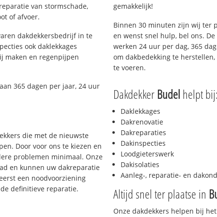
 reparatie van stormschade,
gemakkelijk!
ot of afvoer.
Binnen 30 minuten zijn wij ter 
aren dakdekkersbedrijf in te
en wenst snel hulp, bel ons. D
pecties ook daklekkages
werken 24 uur per dag, 365 dage
rij maken en regenpijpen
om dakbedekking te herstellen, 
te voeren.
aan 365 dagen per jaar, 24 uur
Dakdekker
Budel
helpt bij
Daklekkages
Dakrenovatie
Dakreparaties
dekkers die met de nieuwste
Dakinspecties
en. Door voor ons te kiezen en
Loodgieterswerk
rdere problemen minimaal. Onze
Dakisolaties
aad en kunnen uw dakreparatie
Aanleg-, reparatie- en dako
 eerst een noodvoorziening
de definitieve reparatie.
Altijd snel ter plaatse in
B
Onze dakdekkers helpen bij het