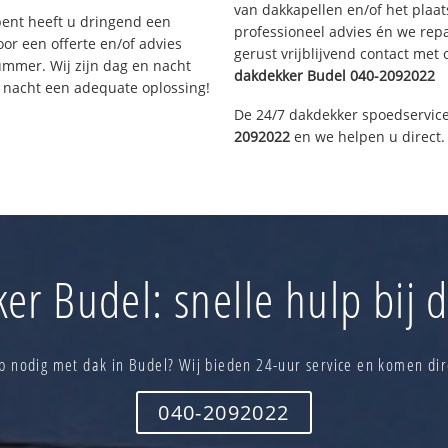
van dakkapellen en/of het plaat
bent heeft u dringend een
professioneel advies én we re
or een offerte en/of advies
gerust vrijblijvend contact met
ummer. Wij zijn dag en nacht
dakdekker
Budel
040-2092022
e nacht een adequate oplossing!
De 24/7 dakdekker spoedservice
2092022
en we helpen u direct.
er Budel: snelle hulp bij 
p nodig met dak in Budel? Wij bieden 24-uur service en komen dir
040-2092022