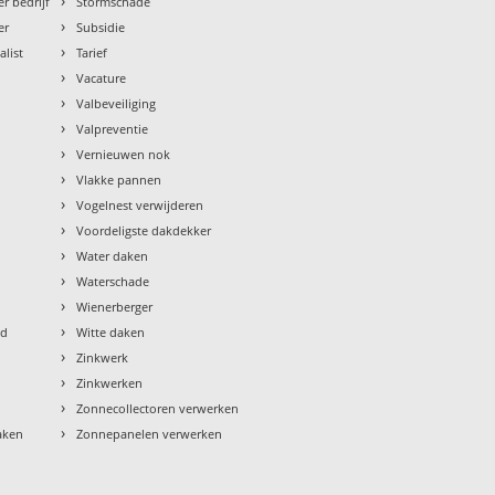
›
r bedrijf
Stormschade
›
er
Subsidie
›
alist
Tarief
›
Vacature
›
Valbeveiliging
›
Valpreventie
›
Vernieuwen nok
›
Vlakke pannen
›
Vogelnest verwijderen
›
Voordeligste dakdekker
›
Water daken
›
Waterschade
›
Wienerberger
›
ud
Witte daken
›
Zinkwerk
›
Zinkwerken
›
Zonnecollectoren verwerken
›
aken
Zonnepanelen verwerken