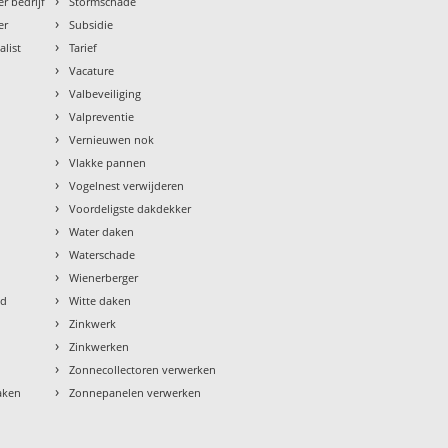
›
r bedrijf
Stormschade
›
er
Subsidie
›
alist
Tarief
›
Vacature
›
Valbeveiliging
›
Valpreventie
›
Vernieuwen nok
›
Vlakke pannen
›
Vogelnest verwijderen
›
Voordeligste dakdekker
›
Water daken
›
Waterschade
›
Wienerberger
›
ud
Witte daken
›
Zinkwerk
›
Zinkwerken
›
Zonnecollectoren verwerken
›
aken
Zonnepanelen verwerken