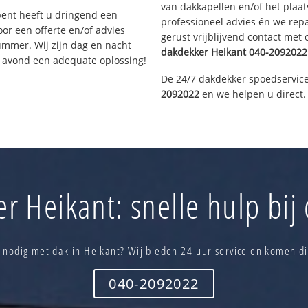
van dakkapellen en/of het plaat
bent heeft u dringend een
professioneel advies én we re
or een offerte en/of advies
gerust vrijblijvend contact met
ummer. Wij zijn dag en nacht
dakdekker
Heikant
040-2092022
e avond een adequate oplossing!
De 24/7 dakdekker spoedservice
2092022
en we helpen u direct.
r Heikant: snelle hulp bij
 nodig met dak in Heikant? Wij bieden 24-uur service en komen di
040-2092022