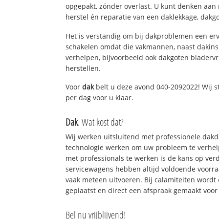
opgepakt, zónder overlast. U kunt denken aan
herstel én reparatie van een daklekkage, dakgo
Het is verstandig om bij dakproblemen een erv
schakelen omdat die vakmannen, naast dakins
verhelpen, bijvoorbeeld ook dakgoten bladerv
herstellen.
Voor
dak
belt u deze avond 040-2092022! Wij s
per dag voor u klaar.
Dak
. Wat kost dat?
Wij werken uitsluitend met professionele dak
technologie werken om uw probleem te verhelp
met professionals te werken is de kans op ve
servicewagens hebben altijd voldoende voorr
vaak meteen uitvoeren. Bij calamiteiten wordt
geplaatst en direct een afspraak gemaakt voor 
Bel nu vrijblijvend!