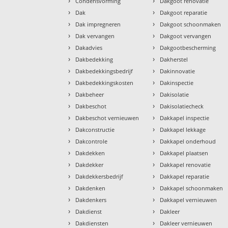
›
›
Condensvorming
Dakgoot renovatie
›
›
Dak
Dakgoot reparatie
›
›
Dak impregneren
Dakgoot schoonmaken
›
›
Dak vervangen
Dakgoot vervangen
›
›
Dakadvies
Dakgootbescherming
›
›
Dakbedekking
Dakherstel
›
›
Dakbedekkingsbedrijf
Dakinnovatie
›
›
Dakbedekkingskosten
Dakinspectie
›
›
Dakbeheer
Dakisolatie
›
›
Dakbeschot
Dakisolatiecheck
›
›
Dakbeschot vernieuwen
Dakkapel inspectie
›
›
Dakconstructie
Dakkapel lekkage
›
›
Dakcontrole
Dakkapel onderhoud
›
›
Dakdekken
Dakkapel plaatsen
›
›
Dakdekker
Dakkapel renovatie
›
›
Dakdekkersbedrijf
Dakkapel reparatie
›
›
Dakdenken
Dakkapel schoonmaken
›
›
Dakdenkers
Dakkapel vernieuwen
›
›
Dakdienst
Dakleer
›
›
Dakdiensten
Dakleer vernieuwen