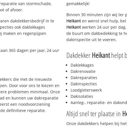
 reparatie van stormschade,
gemakkelijk!
ot of afvoer.
Binnen 30 minuten zijn wij ter 
aren dakdekkersbedrijf in te
Heikant
en wenst snel hulp, bel
pecties ook daklekkages
Heikant
werken 24 uur per dag, 
rij maken en regenpijpen
de buurt om dakbedekking te he
dakinspectie uit te voeren.
taan 365 dagen per jaar, 24 uur
Dakdekker
Heikant
helpt b
Daklekkages
Dakrenovatie
Dakreparaties
dekkers die met de nieuwste
Dakinspecties
en. Door voor ons te kiezen en
Loodgieterswerk
rdere problemen minimaal. Onze
Dakisolaties
aad en kunnen uw dakreparatie
Aanleg-, reparatie- en dako
 eerst een noodvoorziening
de definitieve reparatie.
Altijd snel ter plaatse in
H
Onze dakdekkers helpen bij het