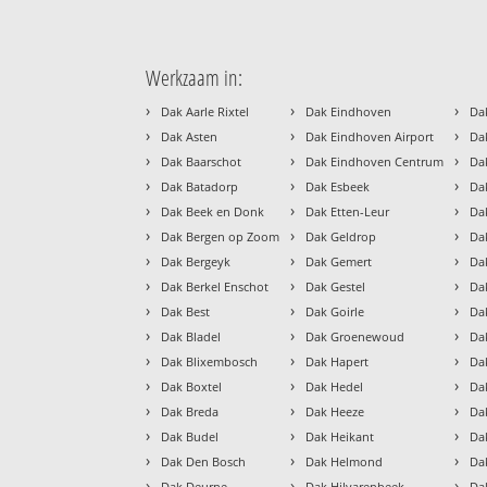
Werkzaam in:
›
›
›
Dak Aarle Rixtel
Dak Eindhoven
Da
›
›
›
Dak Asten
Dak Eindhoven Airport
Da
›
›
›
Dak Baarschot
Dak Eindhoven Centrum
Da
›
›
›
Dak Batadorp
Dak Esbeek
Da
›
›
›
Dak Beek en Donk
Dak Etten-Leur
Da
›
›
›
Dak Bergen op Zoom
Dak Geldrop
Da
›
›
›
Dak Bergeyk
Dak Gemert
Da
›
›
›
Dak Berkel Enschot
Dak Gestel
Da
›
›
›
Dak Best
Dak Goirle
Da
›
›
›
Dak Bladel
Dak Groenewoud
Da
›
›
›
Dak Blixembosch
Dak Hapert
Da
›
›
›
Dak Boxtel
Dak Hedel
Da
›
›
›
Dak Breda
Dak Heeze
Da
›
›
›
Dak Budel
Dak Heikant
Da
›
›
›
Dak Den Bosch
Dak Helmond
Da
›
›
›
Dak Deurne
Dak Hilvarenbeek
Da