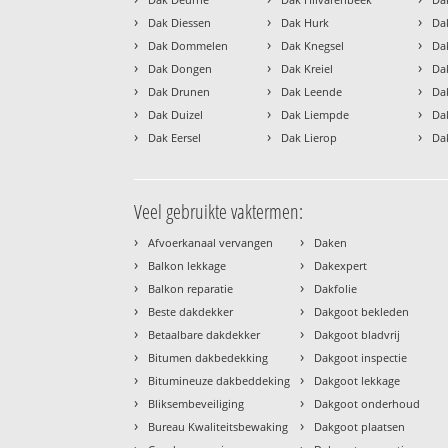
›
›
›
Dak Diessen
Dak Hurk
Da
›
›
›
Dak Dommelen
Dak Knegsel
Da
›
›
›
Dak Dongen
Dak Kreiel
Da
›
›
›
Dak Drunen
Dak Leende
Da
›
›
›
Dak Duizel
Dak Liempde
Da
›
›
›
Dak Eersel
Dak Lierop
Da
Veel gebruikte vaktermen:
›
›
Afvoerkanaal vervangen
Daken
›
›
Balkon lekkage
Dakexpert
›
›
Balkon reparatie
Dakfolie
›
›
Beste dakdekker
Dakgoot bekleden
›
›
Betaalbare dakdekker
Dakgoot bladvrij
›
›
Bitumen dakbedekking
Dakgoot inspectie
›
›
Bitumineuze dakbeddeking
Dakgoot lekkage
›
›
Bliksembeveiliging
Dakgoot onderhoud
›
›
Bureau Kwaliteitsbewaking
Dakgoot plaatsen