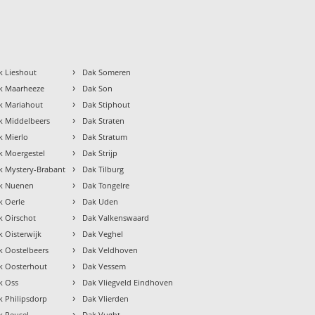
›
k Lieshout
Dak Someren
›
k Maarheeze
Dak Son
›
k Mariahout
Dak Stiphout
›
k Middelbeers
Dak Straten
›
k Mierlo
Dak Stratum
›
k Moergestel
Dak Strijp
›
k Mystery-Brabant
Dak Tilburg
›
k Nuenen
Dak Tongelre
›
k Oerle
Dak Uden
›
k Oirschot
Dak Valkenswaard
›
k Oisterwijk
Dak Veghel
›
k Oostelbeers
Dak Veldhoven
›
k Oosterhout
Dak Vessem
›
k Oss
Dak Vliegveld Eindhoven
›
k Philipsdorp
Dak Vlierden
›
k Reusel
Dak Vught