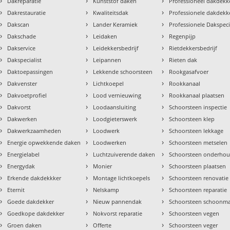
›
›
›
Dakreparatie
Kunststof daken
Professioneel dakdekke
›
›
›
Dakrestauratie
Kwaliteitsdak
Professionele dakdekk
›
›
›
Dakscan
Lander Keramiek
Professionele Dakspeci
›
›
›
Dakschade
Leidaken
Regenpijp
›
›
›
Dakservice
Leidekkersbedrijf
Rietdekkersbedrijf
›
›
›
Dakspecialist
Leipannen
Rieten dak
›
›
›
Daktoepassingen
Lekkende schoorsteen
Rookgasafvoer
›
›
›
Dakvenster
Lichtkoepel
Rookkanaal
›
›
›
Dakvoetprofiel
Lood vernieuwing
Rookkanaal plaatsen
›
›
›
Dakvorst
Loodaansluiting
Schoorsteen inspectie
›
›
›
Dakwerken
Loodgieterswerk
Schoorsteen klep
›
›
›
Dakwerkzaamheden
Loodwerk
Schoorsteen lekkage
›
›
›
Energie opwekkende daken
Loodwerken
Schoorsteen metselen
›
›
›
Energielabel
Luchtzuiverende daken
Schoorsteen onderho
›
›
›
Energydak
Monier
Schoorsteen plaatsen
›
›
›
Erkende dakdekkker
Montage lichtkoepels
Schoorsteen renovatie
›
›
›
Eternit
Nelskamp
Schoorsteen reparatie
›
›
›
Goede dakdekker
Nieuw pannendak
Schoorsteen schoonm
›
›
›
Goedkope dakdekker
Nokvorst reparatie
Schoorsteen vegen
›
›
›
Groen daken
Offerte
Schoorsteen veger