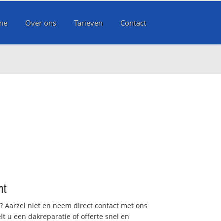
me
Over ons
Tarieven
Contact
nt
t? Aarzel niet en neem direct contact met ons
lt u een dakreparatie of offerte snel en