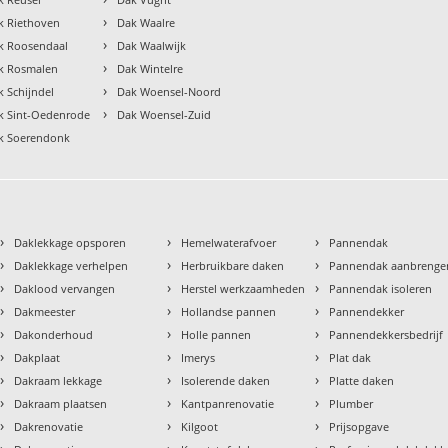
›
k Riethoven
Dak Waalre
›
k Roosendaal
Dak Waalwijk
›
k Rosmalen
Dak Wintelre
›
k Schijndel
Dak Woensel-Noord
›
k Sint-Oedenrode
Dak Woensel-Zuid
k Soerendonk
›
›
›
Daklekkage opsporen
Hemelwaterafvoer
Pannendak
›
›
›
Daklekkage verhelpen
Herbruikbare daken
Pannendak aanbrenge
›
›
›
Daklood vervangen
Herstel werkzaamheden
Pannendak isoleren
›
›
›
Dakmeester
Hollandse pannen
Pannendekker
›
›
›
Dakonderhoud
Holle pannen
Pannendekkersbedrijf
›
›
›
Dakplaat
Imerys
Plat dak
›
›
›
Dakraam lekkage
Isolerende daken
Platte daken
›
›
›
Dakraam plaatsen
Kantpanrenovatie
Plumber
›
›
›
Dakrenovatie
Kilgoot
Prijsopgave